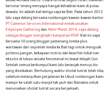
akibat kendala teknis .Cuaca terlihat begitu cerah, matahari
bersinar terang menyapa hangat kehadiran kami di pulau
dewata. Ini adalah kali ketiga saya ke Bali. Pada tahun 2012
lalu saya datang bersama rombongan kawan-kawan kantor
PT Cameron Services International melaksanakan
Employee Gathering
dan
Akhir Maret 2014, saya datang
sebagai blogger menghadiri kampanye PDIP
. Kali ini saya
bersama 10 orang blogger pemenang lomba plus
wartawan dari sejumlah media ke Bali lagi untuk menguak
potensi pangan, kekayaan nutrisi dan kearifan lokal nan
eksotis di lokasi wisata fenomenal ini lewat Jelajah Gizi.
Setelah semua berkumpul kami lalu beranjak menuju bis
yang disediakan. Berhubung waktu sholat Jum’at telah tiba,
sebelum melanjutkan perjalanan ke Ubud, rombongan kami
mampir ke salah satu masjid tak jauh dari Bandara untuk
menunaikan sholat Jum’at secara berjamaah.