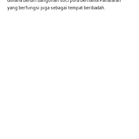
dimana berdiri bangunan suci pura bernama Panataran
yang berfungsi juga sebagai tempat beribadah.