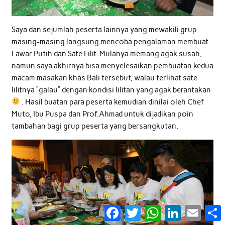
Saya dan sejumlah peserta lainnya yang mewakili grup
masing-masing langsung mencoba pengalaman membuat
Lawar Putih dan Sate Lilit. Mulanya memang agak susah,
namun saya akhirnya bisa menyelesaikan pembuatan kedua
macam masakan khas Bali tersebut, walau terlihat sate
lilitnya “galau” dengan kondisi lilitan yang agak berantakan
. Hasil buatan para peserta kemudian dinilai oleh Chef
Muto, Ibu Puspa dan Prof.Ahmad untuk dijadikan poin
tambahan bagi grup peserta yang bersangkutan.
Facebook
Twitter
WhatsApp
LinkedIn
Email
S