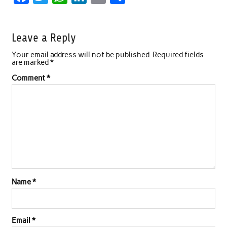
a
w
h
i
m
h
c
i
a
n
a
a
Leave a Reply
e
t
t
k
i
r
Your email address will not be published.
Required fields
b
t
s
e
l
e
are marked
*
o
e
A
d
Comment
*
o
r
p
I
k
p
n
Name
*
Email
*