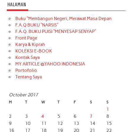
HALAMAN
Buku “Membangun Negeri, Merawat Masa Depan
F.A.Q BUKU “NARSIS”
F.A.Q. BUKU PUISI “MENYESAP SENYAP”
Front Page
Karya & Kiprah
KOLEKSI E-BOOK
Kontak Saya
MY ARTICLE @YAHOO INDONESIA
Portofolio
Tentang Saya
October 2017
M
T
W
T
F
S
S
1
2
3
4
5
6
7
8
9
10
11
12
13
14
15
16
17
18
19
20
21
22