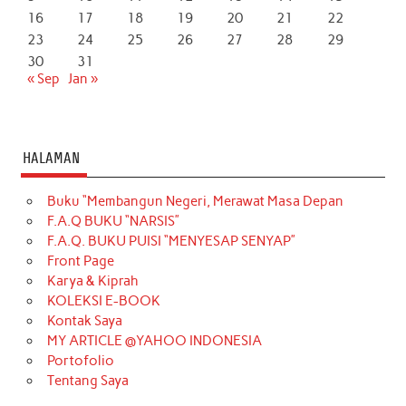
16
17
18
19
20
21
22
23
24
25
26
27
28
29
30
31
« Sep
Jan »
HALAMAN
Buku “Membangun Negeri, Merawat Masa Depan
F.A.Q BUKU “NARSIS”
F.A.Q. BUKU PUISI “MENYESAP SENYAP”
Front Page
Karya & Kiprah
KOLEKSI E-BOOK
Kontak Saya
MY ARTICLE @YAHOO INDONESIA
Portofolio
Tentang Saya