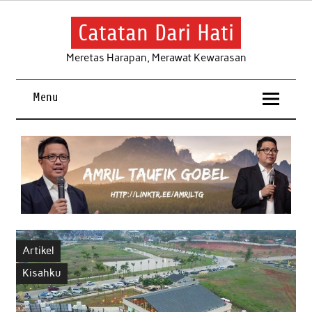
Skip
to
content
Catatan Dari Hati
Meretas Harapan, Merawat Kewarasan
Menu
Artikel
Kisahku