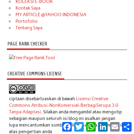
KOLEKSI E-BOOK
Kontak Saya
MY ARTICLE @YAHOO INDONESIA
Portofolio
Tentang Saya
PAGE RANK CHECKER
CREATIVE COMMONS LICENSE
ciptaan disebarluaskan di bawah
Lisensi Creative
Commons Atribusi-NonKomersial-BerbagiSerupa 3.0
Tanpa Adaptasi
. Silakan anda mengambil atau mengutip
sebagian maupun seluruh isi blog ini asalkan jangan
Facebook
Twitter
WhatsApp
LinkedIn
Email
S
lupa mencantumkan sumber asli tulisannya. Terimakasih
atas pengertian anda