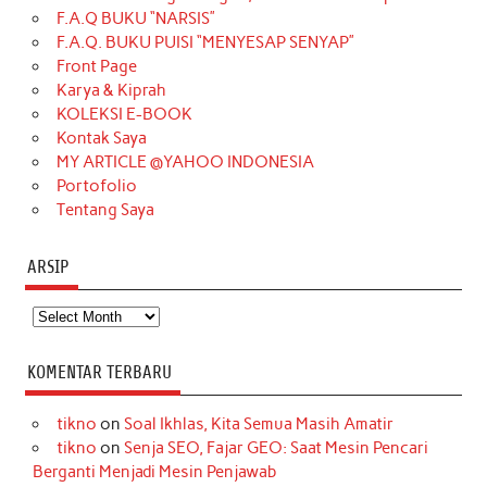
b
a
o
e
e
t
u
F.A.Q BUKU “NARSIS”
o
g
k
r
d
e
b
F.A.Q. BUKU PUISI “MENYESAP SENYAP”
o
r
e
I
r
e
Front Page
Karya & Kiprah
k
a
s
n
KOLEKSI E-BOOK
m
t
Kontak Saya
MY ARTICLE @YAHOO INDONESIA
Portofolio
Tentang Saya
ARSIP
Arsip
KOMENTAR TERBARU
tikno
on
Soal Ikhlas, Kita Semua Masih Amatir
tikno
on
Senja SEO, Fajar GEO: Saat Mesin Pencari
Berganti Menjadi Mesin Penjawab