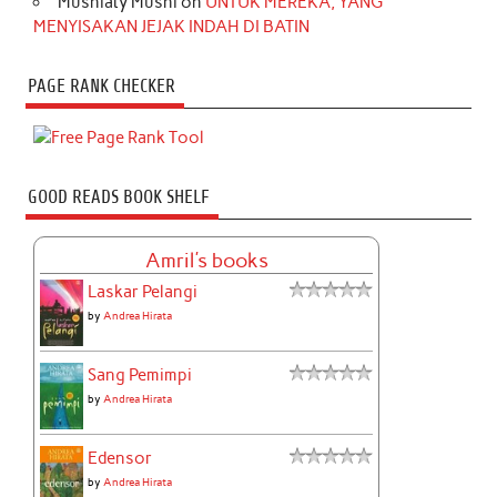
Musniaty Musni
on
UNTUK MEREKA, YANG
MENYISAKAN JEJAK INDAH DI BATIN
PAGE RANK CHECKER
GOOD READS BOOK SHELF
Amril's books
Laskar Pelangi
by
Andrea Hirata
Sang Pemimpi
by
Andrea Hirata
Edensor
by
Andrea Hirata