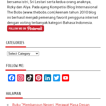
bersama istri, Sri Lestari serta kedua orang anaknya,
Rizky dan Alya. Pada ajang Kompetisi Blog Internasional
The Bobs (www.thebobs.com) keenam tahun 2010 blog
ini berhasil menjadi pemenang favorit pengguna internet
dengan voting terbanyak kategori Bahasa Indonesia.
CATEGORIES
Categories
FOLLOW ME:
F
I
T
P
L
T
Y
a
n
i
i
i
w
o
c
s
k
n
n
i
u
HALAMAN
e
t
T
t
k
t
T
Buku “Membangun Negeri, Merawat Masa Depan