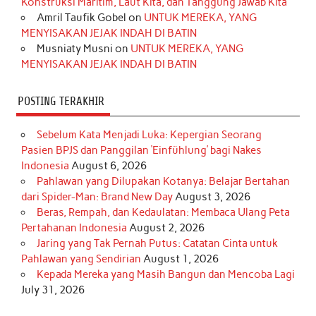
Konstruksi Maritim, Laut Kita, dan Tanggung Jawab Kita
k
a
s
n
Amril Taufik Gobel
on
UNTUK MEREKA, YANG
m
t
MENYISAKAN JEJAK INDAH DI BATIN
Musniaty Musni
on
UNTUK MEREKA, YANG
MENYISAKAN JEJAK INDAH DI BATIN
POSTING TERAKHIR
Sebelum Kata Menjadi Luka: Kepergian Seorang
Pasien BPJS dan Panggilan ‘Einfühlung’ bagi Nakes
Indonesia
August 6, 2026
Pahlawan yang Dilupakan Kotanya: Belajar Bertahan
dari Spider-Man: Brand New Day
August 3, 2026
Beras, Rempah, dan Kedaulatan: Membaca Ulang Peta
Pertahanan Indonesia
August 2, 2026
Jaring yang Tak Pernah Putus: Catatan Cinta untuk
Pahlawan yang Sendirian
August 1, 2026
Kepada Mereka yang Masih Bangun dan Mencoba Lagi
July 31, 2026