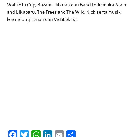
Walikota Cup, Bazaar, Hiburan dari Band Terkemuka Alvin
and I, Ikubaru, The Trees and The Wild, Nick serta musik
keroncong Terian dari Vidabekasi.
F
T
W
L
E
S