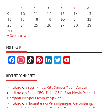
1
2
3
4
5
6
7
8
9
10
11
12
13
14
15
16
17
18
19
20
21
22
23
24
25
26
27
28
29
30
31
« Sep
Jan »
FOLLOW ME:
F
I
T
P
L
T
Y
a
n
i
i
i
w
o
c
s
k
n
n
i
u
RECENT COMMENTS
e
t
T
t
k
t
T
tikno
on
Soal Ikhlas, Kita Semua Masih Amatir
b
a
o
e
e
t
u
tikno
on
Senja SEO, Fajar GEO: Saat Mesin Pencari
o
g
k
r
d
e
b
Berganti Menjadi Mesin Penjawab
o
r
e
I
r
e
tikno
on
Nusantara di Persimpangan Gelombang: