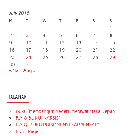
July 2018
M
T
W
T
F
S
S
1
2
3
4
5
6
7
8
9
10
11
12
13
14
15
16
17
18
19
20
21
22
23
24
25
26
27
28
29
30
31
« Mar
Aug »
HALAMAN
Buku “Membangun Negeri, Merawat Masa Depan
F.A.Q BUKU “NARSIS”
F.A.Q. BUKU PUISI “MENYESAP SENYAP”
Front Page