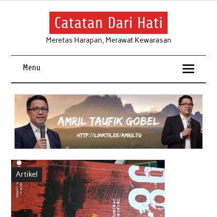
Skip
to
content
Catatan Dari Hati
Meretas Harapan, Merawat Kewarasan
Menu
Artikel