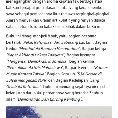
menegangkan dengan aroma kejutan tak terduga atau
bahkan terdapat pula ulasan santai yang kerap membuat
saya sebagai pembacanya ikut tertawa terpingkal-pingkal.
Amran menyajikan uraian artikulatif yang renyah dibaca
dalam setiap tuturan babak demi babak dalam buku ini.
Buku ini dibagi menjadi 8 bab, yaitu bagian pertama
bertajuk
“Pekik Reformasi dari Seberang Lautan”
, Bagian
Kedua
“Menduduki Bandara Hasanuddin”,
Bagian ketiga
“Rapat Akbar di Lokasi Tawuran”,
Bagian keempat
“Mengantar Demokrasi Indonesia”
, Bagian kelima
“Penculikan Aktifis Mahasiswa”,
Bagian Keenam
“Konser
Musik Kantata Takwa”
, Bagian Ketujuh
“534 Dosen di
Sulsel mengecam MPR”
dan Bagian Kedelapan
“Sang
Gembala Reformis”.
Buku ini memang sejatinya menjadi
kelanjutan dari buku perdananya yang beredar 3 tahun
silam
“Demonstran Dari Lorong Kambing”..