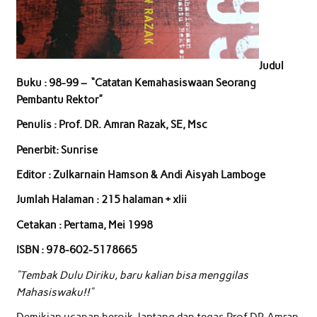
Judul
Buku : 98-99 – “Catatan Kemahasiswaan Seorang
Pembantu Rektor”
Penulis : Prof. DR. Amran Razak, SE, Msc
Penerbit: Sunrise
Editor : Zulkarnain Hamson & Andi Aisyah Lamboge
Jumlah Halaman : 215 halaman + xlii
Cetakan : Pertama, Mei 1998
ISBN : 978-602-5178665
“Tembak Dulu Diriku, baru kalian bisa menggilas
Mahasiswaku!!”
Demikian ucapan heroik, lantang dan tegas Prof.DR.Amran