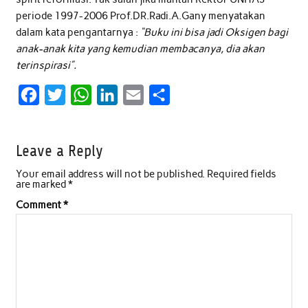
periode 1997-2006 Prof.DR.Radi.A.Gany menyatakan
dalam kata pengantarnya :
“Buku ini bisa jadi Oksigen bagi
anak-anak kita yang kemudian membacanya, dia akan
terinspirasi”.
F
T
W
L
E
S
a
w
h
i
m
h
c
i
a
n
a
a
Leave a Reply
e
t
t
k
i
r
Your email address will not be published.
Required fields
b
t
s
e
l
e
are marked
*
o
e
A
d
Comment
*
o
r
p
I
k
p
n