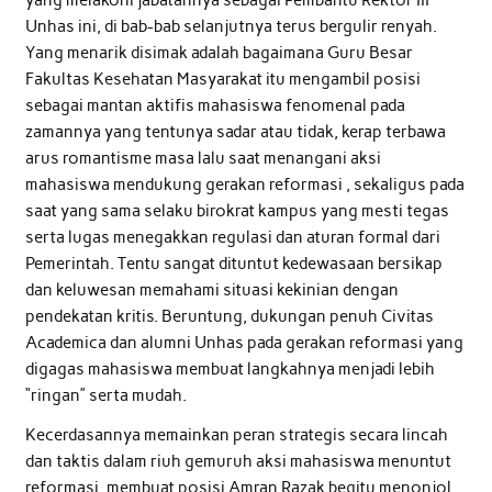
yang melakoni jabatannya sebagai Pembantu Rektor III
Unhas ini, di bab-bab selanjutnya terus bergulir renyah.
Yang menarik disimak adalah bagaimana Guru Besar
Fakultas Kesehatan Masyarakat itu mengambil posisi
sebagai mantan aktifis mahasiswa fenomenal pada
zamannya yang tentunya sadar atau tidak, kerap terbawa
arus romantisme masa lalu saat menangani aksi
mahasiswa mendukung gerakan reformasi , sekaligus pada
saat yang sama selaku birokrat kampus yang mesti tegas
serta lugas menegakkan regulasi dan aturan formal dari
Pemerintah. Tentu sangat dituntut kedewasaan bersikap
dan keluwesan memahami situasi kekinian dengan
pendekatan kritis. Beruntung, dukungan penuh Civitas
Academica dan alumni Unhas pada gerakan reformasi yang
digagas mahasiswa membuat langkahnya menjadi lebih
“ringan” serta mudah.
Kecerdasannya memainkan peran strategis secara lincah
dan taktis dalam riuh gemuruh aksi mahasiswa menuntut
reformasi, membuat posisi Amran Razak begitu menonjol.