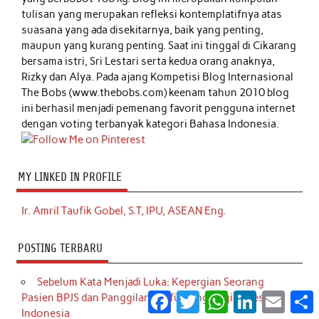
tulisan yang merupakan refleksi kontemplatifnya atas
suasana yang ada disekitarnya, baik yang penting,
maupun yang kurang penting. Saat ini tinggal di Cikarang
bersama istri, Sri Lestari serta kedua orang anaknya,
Rizky dan Alya. Pada ajang Kompetisi Blog Internasional
The Bobs (www.thebobs.com) keenam tahun 2010 blog
ini berhasil menjadi pemenang favorit pengguna internet
dengan voting terbanyak kategori Bahasa Indonesia.
MY LINKED IN PROFILE
Ir. Amril Taufik Gobel, S.T, IPU, ASEAN Eng.
POSTING TERBARU
Sebelum Kata Menjadi Luka: Kepergian Seorang
Facebook
Twitter
WhatsApp
LinkedIn
Email
S
Pasien BPJS dan Panggilan ‘Einfühlung’ bagi Nakes
Indonesia