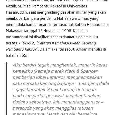
Razak, SE,Msc, Pembantu Rektor III Universitas
Hasanuddin, saat menghadang pasukan militer yang akan
membubarkan para pendemo Mahasiswa Unhas yang
menduduki bandar udara Internasional, Sultan Hasanuddin,
Makassar tanggal 13 November 1998. Kejadian
monumental ini disajikan secara dramatis dalam buku
bertajuk
“98-99 ; “Catatan Kemahasiswaan Seorang
Pembantu Rektor”.
Dalam aksi tersebut, Amran menulis di
halaman 65:
Aku berdiri tegak menghentak, menarik keras
kemejaku (kemeja merek Mark & Spencer
pemberian Iqbal Latanro), menghempaskan
satu persatu kancing bajunya —telanjang dada
–gaya berontak ‘Anak Lorong’ di tengah
landasan parkir pesawat, membentangkan
dadaku sekuatnya, lalu menantang panser –
baracuda yang akan menggilas ratusan
mahasiswanya. Marah dan pilu bergelora