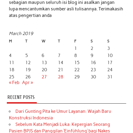
sebagian maupun seluruh isi blog ini asalkan jangan
lupa mencantumkan sumber asli tulisannya. Terimakasih
atas pengertian anda
March 2019
M
T
W
T
F
S
S
1
2
3
4
5
6
7
8
9
10
11
12
13
14
15
16
17
18
19
20
21
22
23
24
25
26
27
28
29
30
31
« Feb
Apr »
RECENT POSTS
Dari Gunting Pita ke Umur Layanan: Wajah Baru
Konstruksi Indonesia
Sebelum Kata Menjadi Luka: Kepergian Seorang
Pasien BPJS dan Panggilan ‘Einfühlung’ bagi Nakes