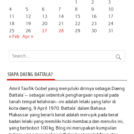
1
2
3
4
5
6
7
8
9
10
11
12
13
14
15
16
17
18
19
20
21
22
23
24
25
26
27
28
29
30
31
« Feb
Apr »
SIAPA DAENG BATTALA?
Amril Taufik Gobel
yang menjuluki dirinya sebagai Daeng
Battala'-- sebagai sebentuk penghargaan spesial pada
tanah tempat kelahiran--ini adalah lelaki yang lahir di
kota daeng, 9 April 1970. Battala' dalam Bahasa
Makassar yang berarti berat adalah merujuk pada berat
badan lelaki yang memiliki hobi membaca dan menulis ini,
yang berbobot 100 kg. Blog ini merupakan kumpulan