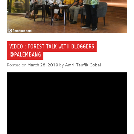
VIDEO : FOREST TALK WITH BLOGGERS
@PALEMBANG
Posted on
March 28, 2019
by
Amril Taufik Gobel