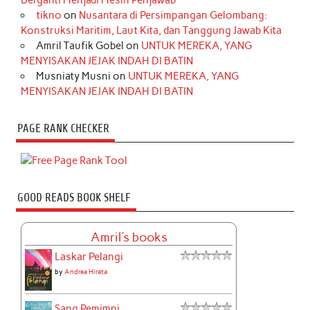
Berganti Menjadi Mesin Penjawab
tikno
on
Nusantara di Persimpangan Gelombang:
Konstruksi Maritim, Laut Kita, dan Tanggung Jawab Kita
Amril Taufik Gobel
on
UNTUK MEREKA, YANG
MENYISAKAN JEJAK INDAH DI BATIN
Musniaty Musni
on
UNTUK MEREKA, YANG
MENYISAKAN JEJAK INDAH DI BATIN
PAGE RANK CHECKER
GOOD READS BOOK SHELF
Amril's books
Laskar Pelangi
by
Andrea Hirata
Sang Pemimpi