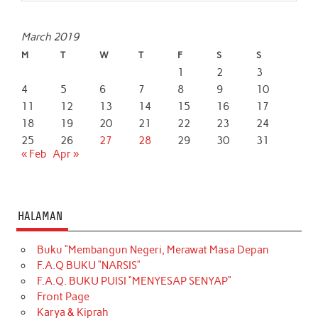
March 2019
M
T
W
T
F
S
S
1
2
3
4
5
6
7
8
9
10
11
12
13
14
15
16
17
18
19
20
21
22
23
24
25
26
27
28
29
30
31
« Feb
Apr »
HALAMAN
Buku “Membangun Negeri, Merawat Masa Depan
F.A.Q BUKU “NARSIS”
F.A.Q. BUKU PUISI “MENYESAP SENYAP”
Front Page
Karya & Kiprah