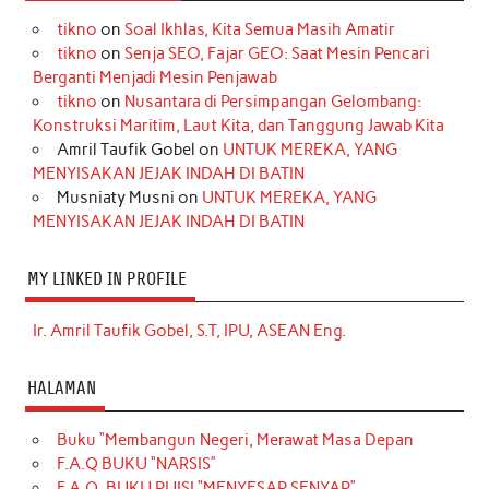
tikno
on
Soal Ikhlas, Kita Semua Masih Amatir
tikno
on
Senja SEO, Fajar GEO: Saat Mesin Pencari
Berganti Menjadi Mesin Penjawab
tikno
on
Nusantara di Persimpangan Gelombang:
Konstruksi Maritim, Laut Kita, dan Tanggung Jawab Kita
Amril Taufik Gobel
on
UNTUK MEREKA, YANG
MENYISAKAN JEJAK INDAH DI BATIN
Musniaty Musni
on
UNTUK MEREKA, YANG
MENYISAKAN JEJAK INDAH DI BATIN
MY LINKED IN PROFILE
Ir. Amril Taufik Gobel, S.T, IPU, ASEAN Eng.
HALAMAN
Buku “Membangun Negeri, Merawat Masa Depan
F.A.Q BUKU “NARSIS”
F.A.Q. BUKU PUISI “MENYESAP SENYAP”