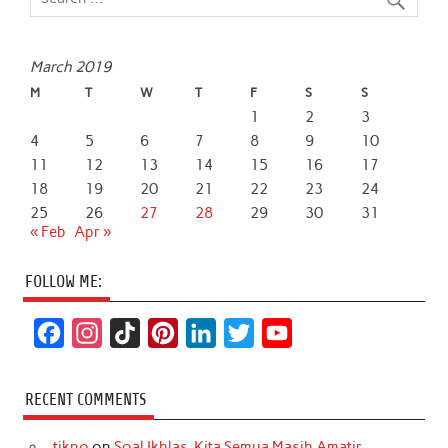
March 2019
M
T
W
T
F
S
S
1
2
3
4
5
6
7
8
9
10
11
12
13
14
15
16
17
18
19
20
21
22
23
24
25
26
27
28
29
30
31
« Feb
Apr »
FOLLOW ME:
F
I
T
P
L
T
Y
a
n
i
i
i
w
o
c
s
k
n
n
i
u
RECENT COMMENTS
e
t
T
t
k
t
T
tikno
on
Soal Ikhlas, Kita Semua Masih Amatir