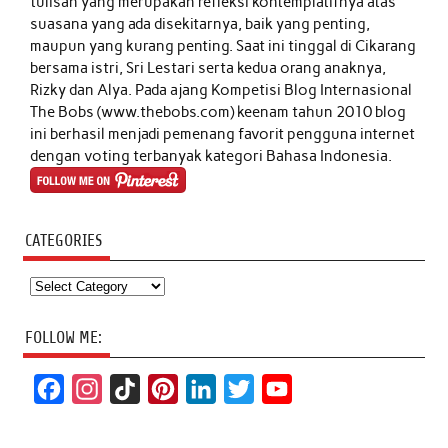
tulisan yang merupakan refleksi kontemplatifnya atas
suasana yang ada disekitarnya, baik yang penting,
maupun yang kurang penting. Saat ini tinggal di Cikarang
bersama istri, Sri Lestari serta kedua orang anaknya,
Rizky dan Alya. Pada ajang Kompetisi Blog Internasional
The Bobs (www.thebobs.com) keenam tahun 2010 blog
ini berhasil menjadi pemenang favorit pengguna internet
dengan voting terbanyak kategori Bahasa Indonesia.
CATEGORIES
Categories
FOLLOW ME:
F
I
T
P
L
T
Y
a
n
i
i
i
w
o