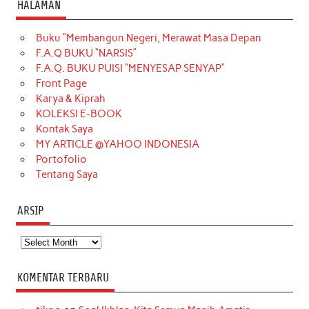
c
s
k
n
n
i
u
HALAMAN
e
t
T
t
k
t
T
Buku “Membangun Negeri, Merawat Masa Depan
b
a
o
e
e
t
u
F.A.Q BUKU “NARSIS”
o
g
k
r
d
e
b
F.A.Q. BUKU PUISI “MENYESAP SENYAP”
o
r
e
I
r
e
Front Page
Karya & Kiprah
k
a
s
n
KOLEKSI E-BOOK
m
t
Kontak Saya
MY ARTICLE @YAHOO INDONESIA
Portofolio
Tentang Saya
ARSIP
Arsip
KOMENTAR TERBARU