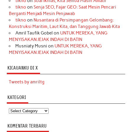
tikno
on
Soal Ikhlas, Kita Semua Masih Amatir
tikno
on
Senja SEO, Fajar GEO: Saat Mesin Pencari
Berganti Menjadi Mesin Penjawab
tikno
on
Nusantara di Persimpangan Gelombang:
Konstruksi Maritim, Laut Kita, dan Tanggung Jawab Kita
Amril Taufik Gobel
on
UNTUK MEREKA, YANG
MENYISAKAN JEJAK INDAH DI BATIN
Musniaty Musni
on
UNTUK MEREKA, YANG
MENYISAKAN JEJAK INDAH DI BATIN
KICAUANKU DI X
Tweets by amriltg
KATEGORI
Kategori
KOMENTAR TERBARU