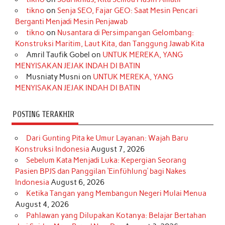
b
a
o
e
e
t
u
tikno
on
Senja SEO, Fajar GEO: Saat Mesin Pencari
o
g
k
r
d
e
b
Berganti Menjadi Mesin Penjawab
o
r
e
I
r
e
tikno
on
Nusantara di Persimpangan Gelombang:
Konstruksi Maritim, Laut Kita, dan Tanggung Jawab Kita
k
a
s
n
Amril Taufik Gobel
on
UNTUK MEREKA, YANG
m
t
MENYISAKAN JEJAK INDAH DI BATIN
Musniaty Musni
on
UNTUK MEREKA, YANG
MENYISAKAN JEJAK INDAH DI BATIN
POSTING TERAKHIR
Dari Gunting Pita ke Umur Layanan: Wajah Baru
Konstruksi Indonesia
August 7, 2026
Sebelum Kata Menjadi Luka: Kepergian Seorang
Pasien BPJS dan Panggilan ‘Einfühlung’ bagi Nakes
Indonesia
August 6, 2026
Ketika Tangan yang Membangun Negeri Mulai Menua
August 4, 2026
Pahlawan yang Dilupakan Kotanya: Belajar Bertahan