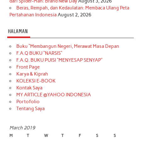
dari Spider-Man: Brand New Day
August 3, 2026
Beras, Rempah, dan Kedaulatan: Membaca Ulang Peta
Pertahanan Indonesia
August 2, 2026
HALAMAN
Buku “Membangun Negeri, Merawat Masa Depan
F.A.Q BUKU “NARSIS”
F.A.Q. BUKU PUISI “MENYESAP SENYAP”
Front Page
Karya & Kiprah
KOLEKSI E-BOOK
Kontak Saya
MY ARTICLE @YAHOO INDONESIA
Portofolio
Tentang Saya
March 2019
M
T
W
T
F
S
S