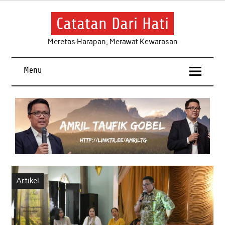
Skip
to
content
Catatan Dari Hati
Meretas Harapan, Merawat Kewarasan
Menu
Artikel