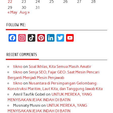
22
23
24
25
26
27
28
29
30
31
« May
Aug »
FOLLOW ME:
F
I
T
P
L
T
Y
a
n
i
i
i
w
o
c
s
k
n
n
i
u
RECENT COMMENTS
e
t
T
t
k
t
T
tikno
on
Soal Ikhlas, Kita Semua Masih Amatir
b
a
o
e
e
t
u
tikno
on
Senja SEO, Fajar GEO: Saat Mesin Pencari
o
g
k
r
d
e
b
Berganti Menjadi Mesin Penjawab
o
r
e
I
r
e
tikno
on
Nusantara di Persimpangan Gelombang:
Konstruksi Maritim, Laut Kita, dan Tanggung Jawab Kita
k
a
s
n
Amril Taufik Gobel
on
UNTUK MEREKA, YANG
m
t
MENYISAKAN JEJAK INDAH DI BATIN
Musniaty Musni
on
UNTUK MEREKA, YANG
MENYISAKAN JEJAK INDAH DI BATIN