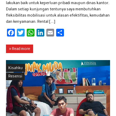
lakukan baik untuk keperluan pribadi maupun dinas kantor.
Dalam setiap kunjungan tentunya saya membutuhkan
fleksibilitas mobilisasi untuk alasan efektifitas, kemudahan
dan kenyamanan. Rental […]
F
T
W
L
E
S
a
w
h
i
m
h
c
i
a
n
a
a
» Read more
e
t
t
k
i
r
b
t
s
e
l
e
Kisahku
o
e
A
d
Resensi
o
r
p
I
k
p
n