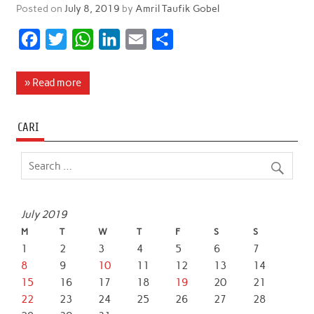
Posted on
July 8, 2019
by
Amril Taufik Gobel
F
T
W
L
E
S
a
w
h
i
m
h
c
i
a
n
a
a
» Read more
e
t
t
k
i
r
b
t
s
e
l
e
CARI
o
e
A
d
o
r
p
I
k
p
n
July 2019
M
T
W
T
F
S
S
1
2
3
4
5
6
7
8
9
10
11
12
13
14
15
16
17
18
19
20
21
22
23
24
25
26
27
28