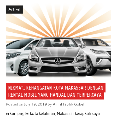
b
t
s
e
l
e
Artikel
o
e
A
d
o
r
p
I
k
p
n
NIKMATI KEHANGATAN KOTA MAKASSAR DENGAN
RENTAL MOBIL YANG HANDAL DAN TERPERCAYA
Posted on
July 19, 2019
by
Amril Taufik Gobel
erkunjung ke kota kelahiran, Makassar kerapkali saya