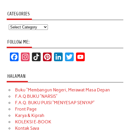
CATEGORIES
Categories
FOLLOW ME:
F
I
T
P
L
T
Y
a
n
i
i
i
w
o
c
s
k
n
n
i
u
HALAMAN
e
t
T
t
k
t
T
Buku “Membangun Negeri, Merawat Masa Depan
b
a
o
e
e
t
u
F.A.Q BUKU “NARSIS”
o
g
k
r
d
e
b
F.A.Q. BUKU PUISI “MENYESAP SENYAP”
o
r
e
I
r
e
Front Page
Karya & Kiprah
k
a
s
n
KOLEKSI E-BOOK
m
t
Kontak Saya