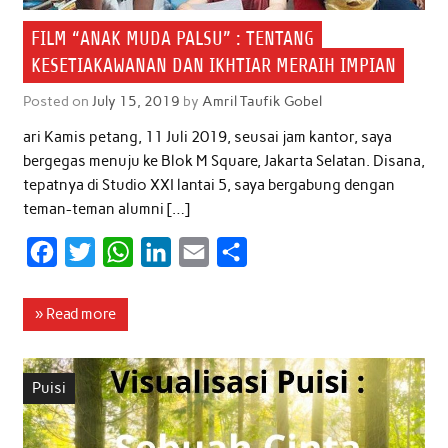
FILM “ANAK MUDA PALSU” : TENTANG
KESETIAKAWANAN DAN IKHTIAR MERAIH IMPIAN
Posted on
July 15, 2019
by
Amril Taufik Gobel
ari Kamis petang, 11 Juli 2019, seusai jam kantor, saya
bergegas menuju ke Blok M Square, Jakarta Selatan. Disana,
tepatnya di Studio XXI lantai 5, saya bergabung dengan
teman-teman alumni […]
F
T
W
L
E
S
a
w
h
i
m
h
c
i
a
n
a
a
» Read more
e
t
t
k
i
r
b
t
s
e
l
e
Puisi
o
e
A
d
o
r
p
I