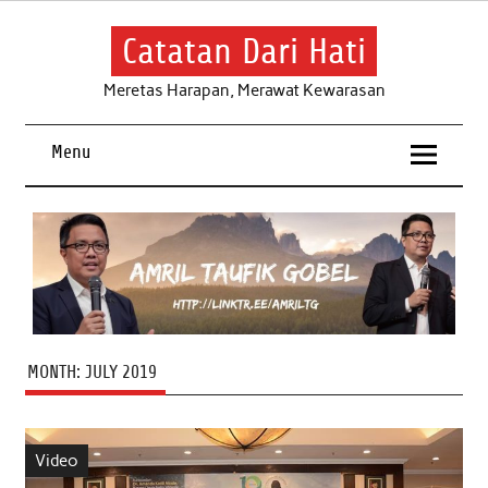
Skip
to
content
Catatan Dari Hati
Meretas Harapan, Merawat Kewarasan
Menu
MONTH:
JULY 2019
Video