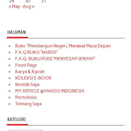
29
30
31
« May
Aug »
HALAMAN
Buku “Membangun Negeri, Merawat Masa Depan
F.A.Q BUKU “NARSIS”
F.A.Q. BUKU PUISI “MENYESAP SENYAP”
Front Page
Karya & Kiprah
KOLEKSI E-BOOK
Kontak Saya
MY ARTICLE @YAHOO INDONESIA
Portofolio
Tentang Saya
KATEGORI