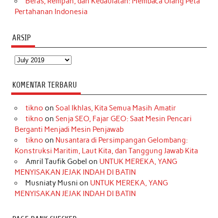
Beras, Rempah, dan Kedaulatan: Membaca Ulang Peta
Pertahanan Indonesia
ARSIP
Arsip
KOMENTAR TERBARU
tikno
on
Soal Ikhlas, Kita Semua Masih Amatir
tikno
on
Senja SEO, Fajar GEO: Saat Mesin Pencari
Berganti Menjadi Mesin Penjawab
tikno
on
Nusantara di Persimpangan Gelombang:
Konstruksi Maritim, Laut Kita, dan Tanggung Jawab Kita
Amril Taufik Gobel
on
UNTUK MEREKA, YANG
MENYISAKAN JEJAK INDAH DI BATIN
Musniaty Musni
on
UNTUK MEREKA, YANG
MENYISAKAN JEJAK INDAH DI BATIN