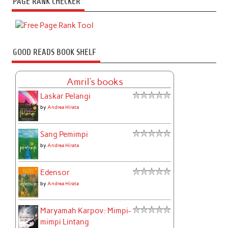
PAGE RANK CHECKER
GOOD READS BOOK SHELF
Amril's books
Laskar Pelangi
by
Andrea Hirata
Sang Pemimpi
by
Andrea Hirata
Edensor
by
Andrea Hirata
Maryamah Karpov: Mimpi-
mimpi Lintang