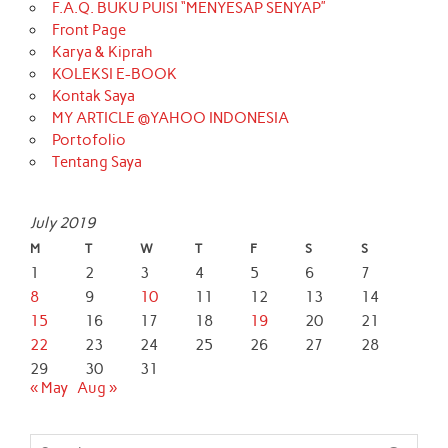
F.A.Q. BUKU PUISI “MENYESAP SENYAP”
Front Page
Karya & Kiprah
KOLEKSI E-BOOK
Kontak Saya
MY ARTICLE @YAHOO INDONESIA
Portofolio
Tentang Saya
July 2019
M
T
W
T
F
S
S
1
2
3
4
5
6
7
8
9
10
11
12
13
14
15
16
17
18
19
20
21
22
23
24
25
26
27
28
29
30
31
« May
Aug »