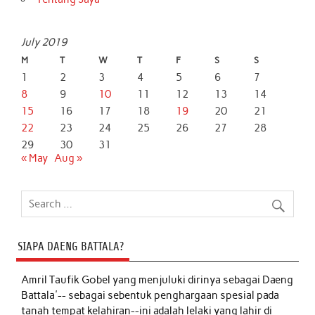
July 2019
M
T
W
T
F
S
S
1
2
3
4
5
6
7
8
9
10
11
12
13
14
15
16
17
18
19
20
21
22
23
24
25
26
27
28
29
30
31
« May
Aug »
SIAPA DAENG BATTALA?
Amril Taufik Gobel
yang menjuluki dirinya sebagai Daeng
Battala'-- sebagai sebentuk penghargaan spesial pada
tanah tempat kelahiran--ini adalah lelaki yang lahir di