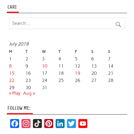
CARI
July 2019
M
T
W
T
F
S
S
1
2
3
4
5
6
7
8
9
10
11
12
13
14
15
16
17
18
19
20
21
22
23
24
25
26
27
28
29
30
31
« May
Aug »
FOLLOW ME:
F
I
T
P
L
T
Y
a
n
i
i
i
w
o