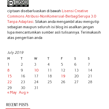
ciptaan disebarluaskan di bawah
Lisensi Creative
Commons Atribusi-NonKomersial-BerbagiSerupa 3.0
Tanpa Adaptasi
. Silakan anda mengambil atau mengutip
sebagian maupun seluruh isi blog ini asalkan jangan
lupa mencantumkan sumber asli tulisannya. Terimakasih
atas pengertian anda
July 2019
M
T
W
T
F
S
S
1
2
3
4
5
6
7
8
9
10
11
12
13
14
15
16
17
18
19
20
21
22
23
24
25
26
27
28
29
30
31
« May
Aug »
RECENT POSTS