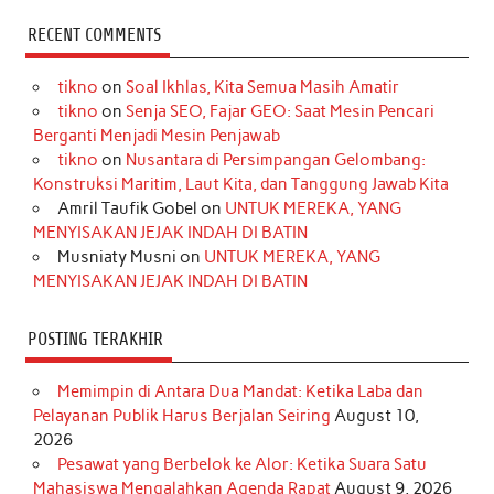
c
s
k
n
n
i
u
RECENT COMMENTS
e
t
T
t
k
t
T
tikno
on
Soal Ikhlas, Kita Semua Masih Amatir
b
a
o
e
e
t
u
tikno
on
Senja SEO, Fajar GEO: Saat Mesin Pencari
o
g
k
r
d
e
b
Berganti Menjadi Mesin Penjawab
o
r
e
I
r
e
tikno
on
Nusantara di Persimpangan Gelombang:
Konstruksi Maritim, Laut Kita, dan Tanggung Jawab Kita
k
a
s
n
Amril Taufik Gobel
on
UNTUK MEREKA, YANG
m
t
MENYISAKAN JEJAK INDAH DI BATIN
Musniaty Musni
on
UNTUK MEREKA, YANG
MENYISAKAN JEJAK INDAH DI BATIN
POSTING TERAKHIR
Memimpin di Antara Dua Mandat: Ketika Laba dan
Pelayanan Publik Harus Berjalan Seiring
August 10,
2026
Pesawat yang Berbelok ke Alor: Ketika Suara Satu
Mahasiswa Mengalahkan Agenda Rapat
August 9, 2026