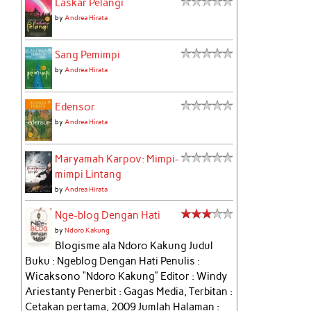
Laskar Pelangi
by
Andrea Hirata
Sang Pemimpi
by
Andrea Hirata
Edensor
by
Andrea Hirata
Maryamah Karpov: Mimpi-
mimpi Lintang
by
Andrea Hirata
Nge-blog Dengan Hati
by
Ndoro Kakung
Blogisme ala Ndoro Kakung Judul
Buku : Ngeblog Dengan Hati Penulis :
Wicaksono “Ndoro Kakung” Editor : Windy
Ariestanty Penerbit : Gagas Media, Terbitan :
Cetakan pertama, 2009 Jumlah Halaman :