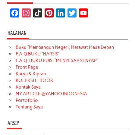
F
I
T
P
L
T
Y
a
n
i
i
i
w
o
c
s
k
n
n
i
u
HALAMAN
e
t
T
t
k
t
T
Buku “Membangun Negeri, Merawat Masa Depan
b
a
o
e
e
t
u
F.A.Q BUKU “NARSIS”
o
g
k
r
d
e
b
F.A.Q. BUKU PUISI “MENYESAP SENYAP”
o
r
e
I
r
e
Front Page
Karya & Kiprah
k
a
s
n
KOLEKSI E-BOOK
m
t
Kontak Saya
MY ARTICLE @YAHOO INDONESIA
Portofolio
Tentang Saya
ARSIP