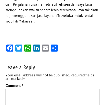
diri. Perjalanan bisa menjadi lebih efisien dan saya bisa
menggunakan waktu secara lebih terencana.Saya tak akan
ragu menggunakan jasa layanan Traveloka untuk rental
mobil di Makassar.
F
T
W
L
E
S
a
w
h
i
m
h
c
i
a
n
a
a
Leave a Reply
e
t
t
k
i
r
Your email address will not be published.
Required fields
b
t
s
e
l
e
are marked
*
o
e
A
d
Comment
*
o
r
p
I
k
p
n