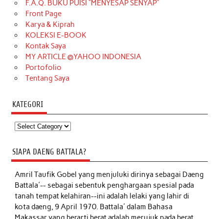
F.A.Q. BUKU PUISI “MENYESAP SENYAP”
Front Page
Karya & Kiprah
KOLEKSI E-BOOK
Kontak Saya
MY ARTICLE @YAHOO INDONESIA
Portofolio
Tentang Saya
KATEGORI
Kategori
SIAPA DAENG BATTALA?
Amril Taufik Gobel
yang menjuluki dirinya sebagai Daeng
Battala'-- sebagai sebentuk penghargaan spesial pada
tanah tempat kelahiran--ini adalah lelaki yang lahir di
kota daeng, 9 April 1970. Battala' dalam Bahasa
Makassar yang berarti berat adalah merujuk pada berat