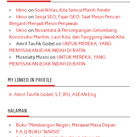
tikno
on
Soal Ikhlas, Kita Semua Masih Amatir
tikno
on
Senja SEO, Fajar GEO: Saat Mesin Pencari
Berganti Menjadi Mesin Penjawab
tikno
on
Nusantara di Persimpangan Gelombang:
Konstruksi Maritim, Laut Kita, dan Tanggung Jawab Kita
Amril Taufik Gobel
on
UNTUK MEREKA, YANG
MENYISAKAN JEJAK INDAH DI BATIN
Musniaty Musni
on
UNTUK MEREKA, YANG
MENYISAKAN JEJAK INDAH DI BATIN
MY LINKED IN PROFILE
Ir. Amril Taufik Gobel, S.T, IPU, ASEAN Eng.
HALAMAN
Buku “Membangun Negeri, Merawat Masa Depan
F.A.Q BUKU “NARSIS”