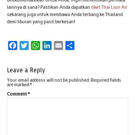
direkomendasikan untuk Anda. ingin menemukan permata
lainnya di sana? Pastikan Anda dapatkan
tiket Thai Lion Air
sekarang juga untuk membawa Anda terbang ke Thailand
demi liburan yang pasti berkesan!
F
T
W
L
E
S
a
w
h
i
m
h
c
i
a
n
a
a
Leave a Reply
e
t
t
k
i
r
Your email address will not be published.
Required fields
b
t
s
e
l
e
are marked
*
o
e
A
d
Comment
*
o
r
p
I
k
p
n