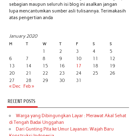
sebagian maupun seluruh isi blog ini asalkan jangan
lupa mencantumkan sumber asli tulisannya. Terimakasih
atas pengertian anda
January 2020
M
T
W
T
F
S
S
1
2
3
4
5
6
7
8
9
10
11
12
13
14
15
16
17
18
19
20
21
22
23
24
25
26
27
28
29
30
31
« Dec
Feb »
RECENT POSTS
Warga yang Dibingungkan Layar : Merawat Akal Sehat
di Tengah Badai Unggahan
Dari Gunting Pita ke Umur Layanan: Wajah Baru
Konstruksi Indonesia