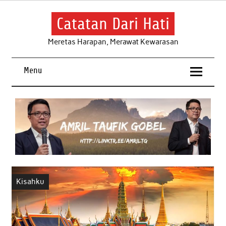
Skip
to
content
Catatan Dari Hati
Meretas Harapan, Merawat Kewarasan
Menu
Kisahku