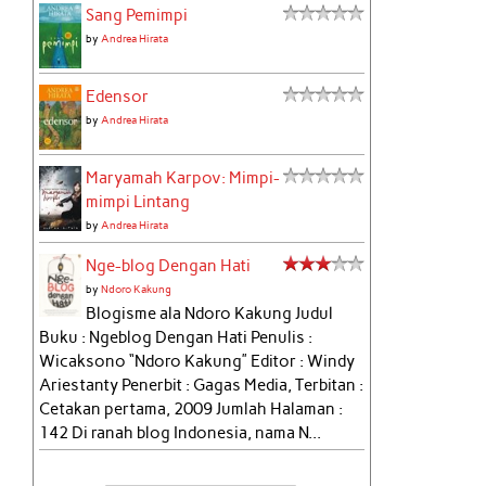
Sang Pemimpi
by
Andrea Hirata
Edensor
by
Andrea Hirata
Maryamah Karpov: Mimpi-
mimpi Lintang
by
Andrea Hirata
Nge-blog Dengan Hati
by
Ndoro Kakung
Blogisme ala Ndoro Kakung Judul
Buku : Ngeblog Dengan Hati Penulis :
Wicaksono “Ndoro Kakung” Editor : Windy
Ariestanty Penerbit : Gagas Media, Terbitan :
Cetakan pertama, 2009 Jumlah Halaman :
142 Di ranah blog Indonesia, nama N...