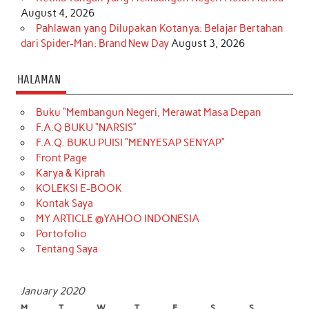
August 4, 2026
Pahlawan yang Dilupakan Kotanya: Belajar Bertahan
dari Spider-Man: Brand New Day
August 3, 2026
HALAMAN
Buku “Membangun Negeri, Merawat Masa Depan
F.A.Q BUKU “NARSIS”
F.A.Q. BUKU PUISI “MENYESAP SENYAP”
Front Page
Karya & Kiprah
KOLEKSI E-BOOK
Kontak Saya
MY ARTICLE @YAHOO INDONESIA
Portofolio
Tentang Saya
January 2020
M
T
W
T
F
S
S