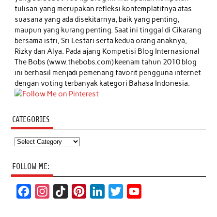
tulisan yang merupakan refleksi kontemplatifnya atas
suasana yang ada disekitarnya, baik yang penting,
maupun yang kurang penting. Saat ini tinggal di Cikarang
bersama istri, Sri Lestari serta kedua orang anaknya,
Rizky dan Alya. Pada ajang Kompetisi Blog Internasional
The Bobs (www.thebobs.com) keenam tahun 2010 blog
ini berhasil menjadi pemenang favorit pengguna internet
dengan voting terbanyak kategori Bahasa Indonesia.
CATEGORIES
Categories
FOLLOW ME:
F
I
T
P
L
T
Y
a
n
i
i
i
w
o