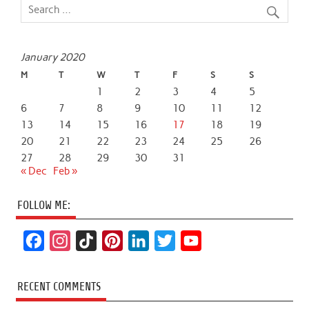
January 2020
M
T
W
T
F
S
S
1
2
3
4
5
6
7
8
9
10
11
12
13
14
15
16
17
18
19
20
21
22
23
24
25
26
27
28
29
30
31
« Dec
Feb »
FOLLOW ME:
F
I
T
P
L
T
Y
a
n
i
i
i
w
o
c
s
k
n
n
i
u
RECENT COMMENTS
e
t
T
t
k
t
T