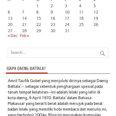
1
2
3
4
5
6
7
8
9
10
11
12
13
14
15
16
17
18
19
20
21
22
23
24
25
26
27
28
29
30
31
« Dec
Feb »
SIAPA DAENG BATTALA?
Amril Taufik Gobel
yang menjuluki dirinya sebagai Daeng
Battala'-- sebagai sebentuk penghargaan spesial pada
tanah tempat kelahiran--ini adalah lelaki yang lahir di
kota daeng, 9 April 1970. Battala' dalam Bahasa
Makassar yang berarti berat adalah merujuk pada berat
badan lelaki yang memiliki hobi membaca dan menulis ini,
yang berbobot 100 kg. Blog ini merupakan kumpulan