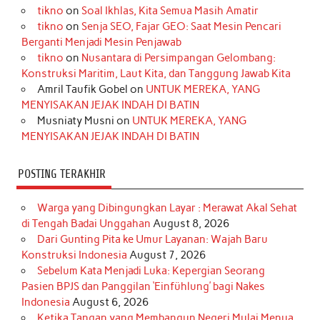
tikno
on
Soal Ikhlas, Kita Semua Masih Amatir
b
a
o
e
e
t
u
tikno
on
Senja SEO, Fajar GEO: Saat Mesin Pencari
o
g
k
r
d
e
b
Berganti Menjadi Mesin Penjawab
o
r
e
I
r
e
tikno
on
Nusantara di Persimpangan Gelombang:
Konstruksi Maritim, Laut Kita, dan Tanggung Jawab Kita
k
a
s
n
Amril Taufik Gobel
on
UNTUK MEREKA, YANG
m
t
MENYISAKAN JEJAK INDAH DI BATIN
Musniaty Musni
on
UNTUK MEREKA, YANG
MENYISAKAN JEJAK INDAH DI BATIN
POSTING TERAKHIR
Warga yang Dibingungkan Layar : Merawat Akal Sehat
di Tengah Badai Unggahan
August 8, 2026
Dari Gunting Pita ke Umur Layanan: Wajah Baru
Konstruksi Indonesia
August 7, 2026
Sebelum Kata Menjadi Luka: Kepergian Seorang
Pasien BPJS dan Panggilan ‘Einfühlung’ bagi Nakes
Indonesia
August 6, 2026
Ketika Tangan yang Membangun Negeri Mulai Menua