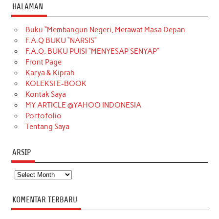
c
s
k
n
n
i
u
HALAMAN
e
t
T
t
k
t
T
Buku “Membangun Negeri, Merawat Masa Depan
b
a
o
e
e
t
u
F.A.Q BUKU “NARSIS”
o
g
k
r
d
e
b
F.A.Q. BUKU PUISI “MENYESAP SENYAP”
o
r
e
I
r
e
Front Page
Karya & Kiprah
k
a
s
n
KOLEKSI E-BOOK
m
t
Kontak Saya
MY ARTICLE @YAHOO INDONESIA
Portofolio
Tentang Saya
ARSIP
Arsip
KOMENTAR TERBARU