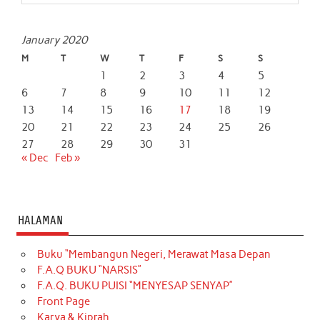
January 2020
M
T
W
T
F
S
S
1
2
3
4
5
6
7
8
9
10
11
12
13
14
15
16
17
18
19
20
21
22
23
24
25
26
27
28
29
30
31
« Dec
Feb »
HALAMAN
Buku “Membangun Negeri, Merawat Masa Depan
F.A.Q BUKU “NARSIS”
F.A.Q. BUKU PUISI “MENYESAP SENYAP”
Front Page
Karya & Kiprah