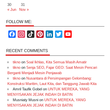
30
31
« Jun
Nov »
FOLLOW ME:
F
I
T
P
L
T
Y
a
n
i
i
i
w
o
c
s
k
n
n
i
u
RECENT COMMENTS
e
t
T
t
k
t
T
tikno
on
Soal Ikhlas, Kita Semua Masih Amatir
b
a
o
e
e
t
u
tikno
on
Senja SEO, Fajar GEO: Saat Mesin Pencari
o
g
k
r
d
e
b
Berganti Menjadi Mesin Penjawab
o
r
e
I
r
e
tikno
on
Nusantara di Persimpangan Gelombang:
Konstruksi Maritim, Laut Kita, dan Tanggung Jawab Kita
k
a
s
n
Amril Taufik Gobel
on
UNTUK MEREKA, YANG
m
t
MENYISAKAN JEJAK INDAH DI BATIN
Musniaty Musni
on
UNTUK MEREKA, YANG
MENYISAKAN JEJAK INDAH DI BATIN