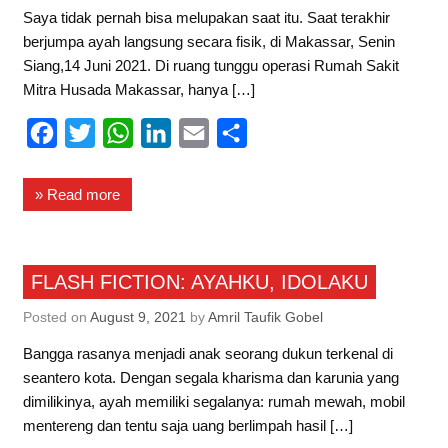
Saya tidak pernah bisa melupakan saat itu. Saat terakhir
berjumpa ayah langsung secara fisik, di Makassar, Senin
Siang,14 Juni 2021. Di ruang tunggu operasi Rumah Sakit
Mitra Husada Makassar, hanya […]
F
T
W
L
E
S
a
w
h
i
m
h
c
i
a
n
a
a
» Read more
e
t
t
k
i
r
b
t
s
e
l
e
Flash Fiction
FLASH FICTION: AYAHKU, IDOLAKU
o
e
A
d
o
r
p
I
Posted on
August 9, 2021
by
Amril Taufik Gobel
k
p
n
Bangga rasanya menjadi anak seorang dukun terkenal di
seantero kota. Dengan segala kharisma dan karunia yang
dimilikinya, ayah memiliki segalanya: rumah mewah, mobil
mentereng dan tentu saja uang berlimpah hasil […]