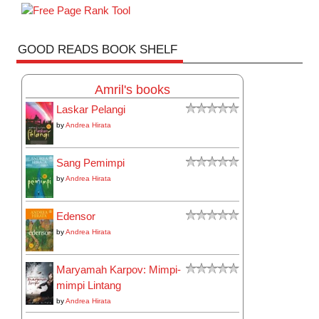
GOOD READS BOOK SHELF
Amril's books
Laskar Pelangi
by
Andrea Hirata
Sang Pemimpi
by
Andrea Hirata
Edensor
by
Andrea Hirata
Maryamah Karpov: Mimpi-
mimpi Lintang
by
Andrea Hirata