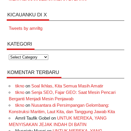
KICAUANKU DI X
Tweets by amriltg
KATEGORI
Kategori
KOMENTAR TERBARU
tikno
on
Soal Ikhlas, Kita Semua Masih Amatir
tikno
on
Senja SEO, Fajar GEO: Saat Mesin Pencari
Berganti Menjadi Mesin Penjawab
tikno
on
Nusantara di Persimpangan Gelombang:
Konstruksi Maritim, Laut Kita, dan Tanggung Jawab Kita
Amril Taufik Gobel
on
UNTUK MEREKA, YANG
MENYISAKAN JEJAK INDAH DI BATIN
Musniaty Musni
on
UNTUK MEREKA, YANG