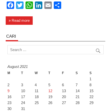
F
T
W
L
E
S
a
w
h
i
m
h
c
i
a
n
a
a
» Read more
e
t
t
k
i
r
b
t
s
e
l
e
CARI
o
e
A
d
o
r
p
I
k
p
n
August 2021
M
T
W
T
F
S
S
1
2
3
4
5
6
7
8
9
10
11
12
13
14
15
16
17
18
19
20
21
22
23
24
25
26
27
28
29
30
31