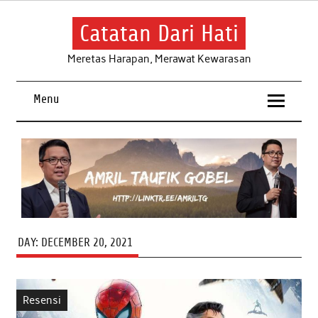
Skip
to
content
Catatan Dari Hati
Meretas Harapan, Merawat Kewarasan
Menu
DAY:
DECEMBER 20, 2021
Resensi