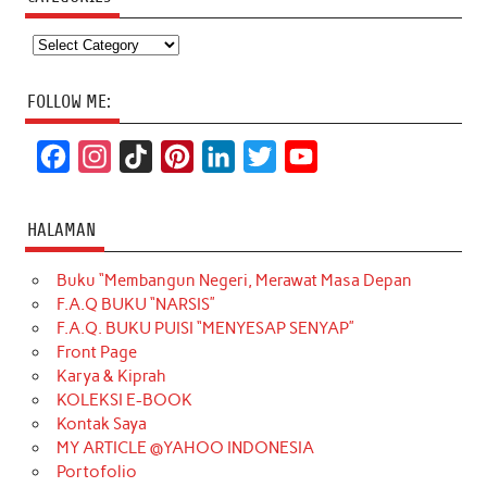
Categories
FOLLOW ME:
F
I
T
P
L
T
Y
a
n
i
i
i
w
o
c
s
k
n
n
i
u
HALAMAN
e
t
T
t
k
t
T
Buku “Membangun Negeri, Merawat Masa Depan
b
a
o
e
e
t
u
F.A.Q BUKU “NARSIS”
o
g
k
r
d
e
b
F.A.Q. BUKU PUISI “MENYESAP SENYAP”
o
r
e
I
r
e
Front Page
Karya & Kiprah
k
a
s
n
KOLEKSI E-BOOK
m
t
Kontak Saya
MY ARTICLE @YAHOO INDONESIA
Portofolio