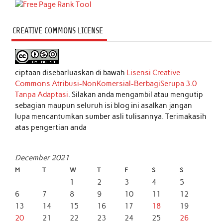
CREATIVE COMMONS LICENSE
ciptaan disebarluaskan di bawah
Lisensi Creative
Commons Atribusi-NonKomersial-BerbagiSerupa 3.0
Tanpa Adaptasi
. Silakan anda mengambil atau mengutip
sebagian maupun seluruh isi blog ini asalkan jangan
lupa mencantumkan sumber asli tulisannya. Terimakasih
atas pengertian anda
December 2021
M
T
W
T
F
S
S
1
2
3
4
5
6
7
8
9
10
11
12
13
14
15
16
17
18
19
20
21
22
23
24
25
26