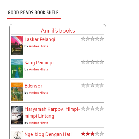
GOOD READS BOOK SHELF
Amril's books
Laskar Pelangi
by
Andrea Hirata
Sang Pemimpi
by
Andrea Hirata
Edensor
by
Andrea Hirata
Maryamah Karpov: Mimpi-
mimpi Lintang
by
Andrea Hirata
Nge-blog Dengan Hati