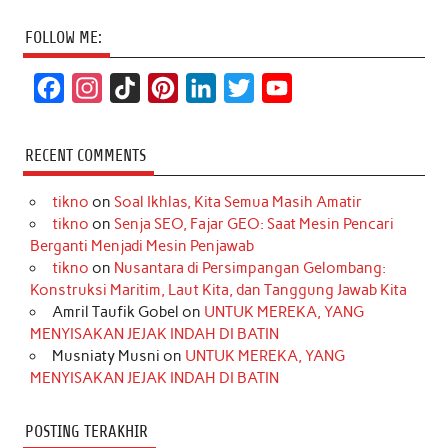
FOLLOW ME:
F
I
T
P
L
T
Y
a
n
i
i
i
w
o
c
s
k
n
n
i
u
RECENT COMMENTS
e
t
T
t
k
t
T
tikno
on
Soal Ikhlas, Kita Semua Masih Amatir
b
a
o
e
e
t
u
tikno
on
Senja SEO, Fajar GEO: Saat Mesin Pencari
o
g
k
r
d
e
b
Berganti Menjadi Mesin Penjawab
o
r
e
I
r
e
tikno
on
Nusantara di Persimpangan Gelombang:
Konstruksi Maritim, Laut Kita, dan Tanggung Jawab Kita
k
a
s
n
Amril Taufik Gobel
on
UNTUK MEREKA, YANG
m
t
MENYISAKAN JEJAK INDAH DI BATIN
Musniaty Musni
on
UNTUK MEREKA, YANG
MENYISAKAN JEJAK INDAH DI BATIN
POSTING TERAKHIR