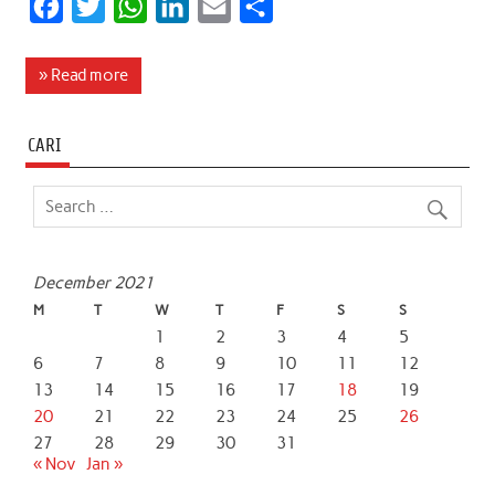
F
T
W
L
E
S
a
w
h
i
m
h
c
i
a
n
a
a
» Read more
e
t
t
k
i
r
b
t
s
e
l
e
CARI
o
e
A
d
o
r
p
I
k
p
n
December 2021
M
T
W
T
F
S
S
1
2
3
4
5
6
7
8
9
10
11
12
13
14
15
16
17
18
19
20
21
22
23
24
25
26
27
28
29
30
31
« Nov
Jan »