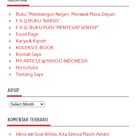
e
t
T
t
k
t
T
Buku “Membangun Negeri, Merawat Masa Depan
b
a
o
e
e
t
u
F.A.Q BUKU “NARSIS”
o
g
k
r
d
e
b
F.A.Q. BUKU PUISI “MENYESAP SENYAP”
o
r
e
I
r
e
Front Page
Karya & Kiprah
k
a
s
n
KOLEKSI E-BOOK
m
t
Kontak Saya
MY ARTICLE @YAHOO INDONESIA
Portofolio
Tentang Saya
ARSIP
Arsip
KOMENTAR TERBARU
tikno
on
Soal Ikhlas, Kita Semua Masih Amatir