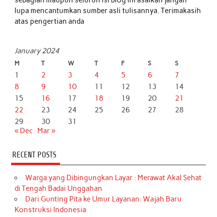
sebagian maupun seluruh isi blog ini asalkan jangan
lupa mencantumkan sumber asli tulisannya. Terimakasih
atas pengertian anda
January 2024
M
T
W
T
F
S
S
1
2
3
4
5
6
7
8
9
10
11
12
13
14
15
16
17
18
19
20
21
22
23
24
25
26
27
28
29
30
31
« Dec
Mar »
RECENT POSTS
Warga yang Dibingungkan Layar : Merawat Akal Sehat
di Tengah Badai Unggahan
Dari Gunting Pita ke Umur Layanan: Wajah Baru
Konstruksi Indonesia