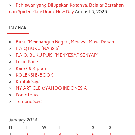
Pahlawan yang Dilupakan Kotanya: Belajar Bertahan
dari Spider-Man: Brand New Day
August 3, 2026
HALAMAN
Buku “Membangun Negeri, Merawat Masa Depan
F.A.Q BUKU “NARSIS”
F.A.Q. BUKU PUISI “MENYESAP SENYAP”
Front Page
Karya & Kiprah
KOLEKSI E-BOOK
Kontak Saya
MY ARTICLE @YAHOO INDONESIA
Portofolio
Tentang Saya
January 2024
M
T
W
T
F
S
S
1
2
3
4
5
6
7