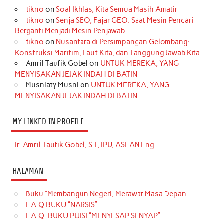
tikno
on
Soal Ikhlas, Kita Semua Masih Amatir
tikno
on
Senja SEO, Fajar GEO: Saat Mesin Pencari
Berganti Menjadi Mesin Penjawab
tikno
on
Nusantara di Persimpangan Gelombang:
Konstruksi Maritim, Laut Kita, dan Tanggung Jawab Kita
Amril Taufik Gobel
on
UNTUK MEREKA, YANG
MENYISAKAN JEJAK INDAH DI BATIN
Musniaty Musni
on
UNTUK MEREKA, YANG
MENYISAKAN JEJAK INDAH DI BATIN
MY LINKED IN PROFILE
Ir. Amril Taufik Gobel, S.T, IPU, ASEAN Eng.
HALAMAN
Buku “Membangun Negeri, Merawat Masa Depan
F.A.Q BUKU “NARSIS”
F.A.Q. BUKU PUISI “MENYESAP SENYAP”