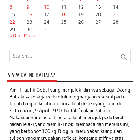
8
9
10
11
12
13
14
15
16
17
18
19
20
21
22
23
24
25
26
27
28
29
30
31
« Dec
Mar »
SIAPA DAENG BATTALA?
Amril Taufik Gobel
yang menjuluki dirinya sebagai Daeng
Battala'-- sebagai sebentuk penghargaan spesial pada
tanah tempat kelahiran--ini adalah lelaki yang lahir di
kota daeng, 9 April 1970. Battala' dalam Bahasa
Makassar yang berarti berat adalah merujuk pada berat
badan lelaki yang memiliki hobi membaca dan menulis ini,
yang berbobot 100 kg. Blog ini merupakan kumpulan
tulisan yang merupakan refleksi kontemplatifnya atas