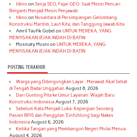
tikno
on
Senja SEO, Fajar GEO: Saat Mesin Pencari
o
g
k
r
d
e
b
Berganti Menjadi Mesin Penjawab
o
r
e
I
r
e
tikno
on
Nusantara di Persimpangan Gelombang:
Konstruksi Maritim, Laut Kita, dan Tanggung Jawab Kita
k
a
s
n
Amril Taufik Gobel
on
UNTUK MEREKA, YANG
m
t
MENYISAKAN JEJAK INDAH DI BATIN
Musniaty Musni
on
UNTUK MEREKA, YANG
MENYISAKAN JEJAK INDAH DI BATIN
POSTING TERAKHIR
Warga yang Dibingungkan Layar : Merawat Akal Sehat
di Tengah Badai Unggahan
August 8, 2026
Dari Gunting Pita ke Umur Layanan: Wajah Baru
Konstruksi Indonesia
August 7, 2026
Sebelum Kata Menjadi Luka: Kepergian Seorang
Pasien BPJS dan Panggilan ‘Einfühlung’ bagi Nakes
Indonesia
August 6, 2026
Ketika Tangan yang Membangun Negeri Mulai Menua
August 4, 2026