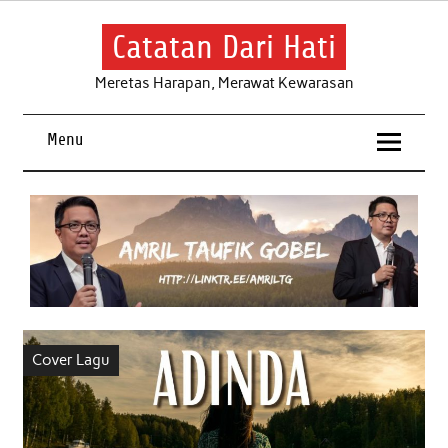
Skip
to
content
Catatan Dari Hati
Meretas Harapan, Merawat Kewarasan
Menu
Cover Lagu