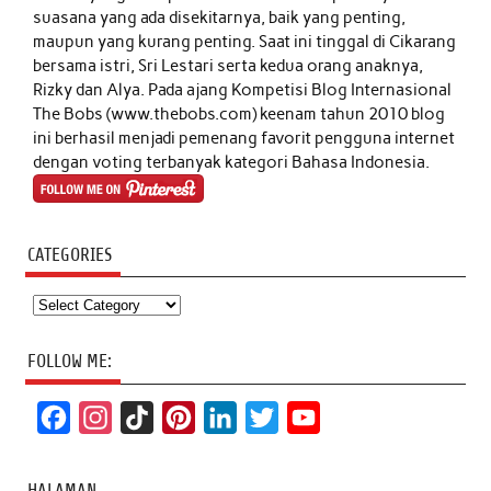
suasana yang ada disekitarnya, baik yang penting,
maupun yang kurang penting. Saat ini tinggal di Cikarang
bersama istri, Sri Lestari serta kedua orang anaknya,
Rizky dan Alya. Pada ajang Kompetisi Blog Internasional
The Bobs (www.thebobs.com) keenam tahun 2010 blog
ini berhasil menjadi pemenang favorit pengguna internet
dengan voting terbanyak kategori Bahasa Indonesia.
CATEGORIES
Categories
FOLLOW ME:
F
I
T
P
L
T
Y
a
n
i
i
i
w
o
c
s
k
n
n
i
u
HALAMAN