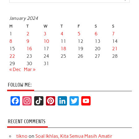
January 2024
M
T
W
T
F
S
S
1
2
3
4
5
6
7
8
9
10
11
12
13
14
15
16
17
18
19
20
21
22
23
24
25
26
27
28
29
30
31
« Dec
Mar »
FOLLOW ME:
F
I
T
P
L
T
Y
a
n
i
i
i
w
o
c
s
k
n
n
i
u
RECENT COMMENTS
e
t
T
t
k
t
T
tikno
on
Soal Ikhlas, Kita Semua Masih Amatir
b
a
o
e
e
t
u