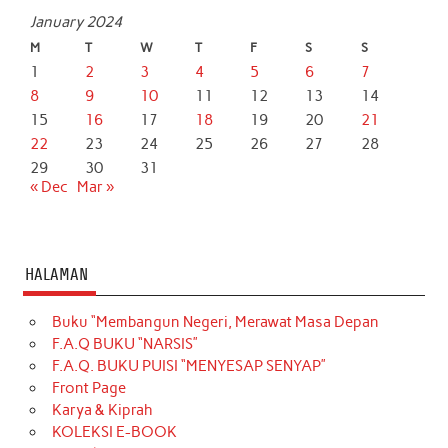
January 2024
M
T
W
T
F
S
S
1
2
3
4
5
6
7
8
9
10
11
12
13
14
15
16
17
18
19
20
21
22
23
24
25
26
27
28
29
30
31
« Dec
Mar »
HALAMAN
Buku “Membangun Negeri, Merawat Masa Depan
F.A.Q BUKU “NARSIS”
F.A.Q. BUKU PUISI “MENYESAP SENYAP”
Front Page
Karya & Kiprah
KOLEKSI E-BOOK