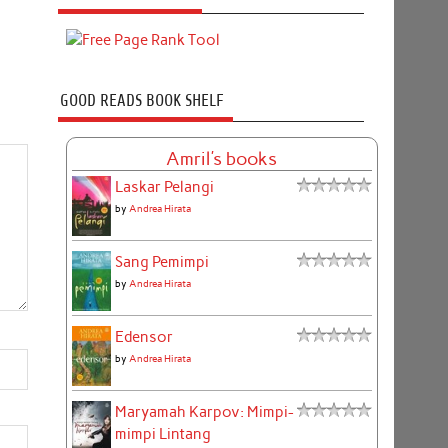
GOOD READS BOOK SHELF
Amril's books
Laskar Pelangi
by
Andrea Hirata
Sang Pemimpi
by
Andrea Hirata
Edensor
by
Andrea Hirata
Maryamah Karpov: Mimpi-
mimpi Lintang