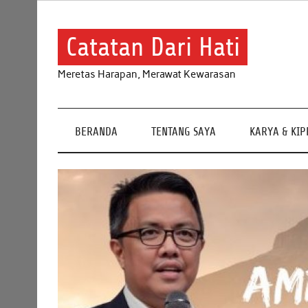
Skip
to
content
Catatan Dari Hati
Meretas Harapan, Merawat Kewarasan
BERANDA
TENTANG SAYA
KARYA & KI