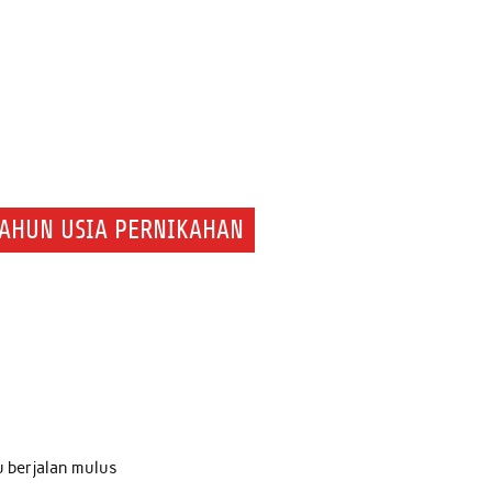
 TAHUN USIA PERNIKAHAN
u berjalan mulus