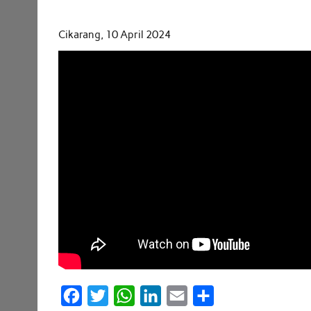
Cikarang, 10 April 2024
F
T
W
L
E
S