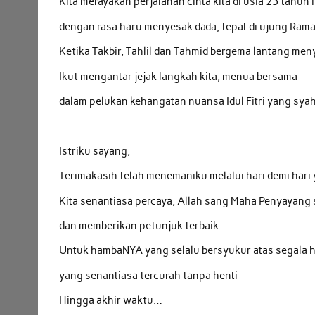
Kita merayakan perjalanan cinta kita di usia 25 tahun i
dengan rasa haru menyesak dada, tepat di ujung Ram
Ketika Takbir, Tahlil dan Tahmid bergema lantang me
Ikut mengantar jejak langkah kita, menua bersama
dalam pelukan kehangatan nuansa Idul Fitri yang sya
Istriku sayang,
Terimakasih telah menemaniku melalui hari demi hari
Kita senantiasa percaya, Allah sang Maha Penyayang
dan memberikan petunjuk terbaik
Untuk hambaNYA yang selalu bersyukur atas segala 
yang senantiasa tercurah tanpa henti
Hingga akhir waktu…