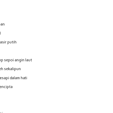
pan
l
asir putih
p sepoi angin laut
eh sekalipun
esapi dalam hati
encipta