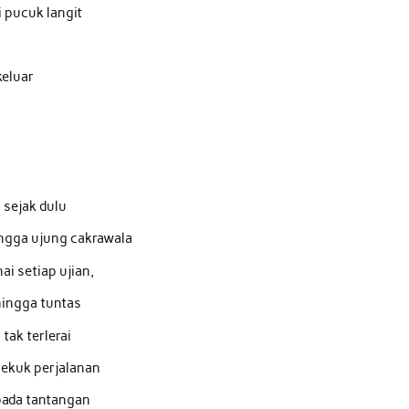
 pucuk langit
keluar
, sejak dulu
ngga ujung cakrawala
i setiap ujian,
hingga tuntas
tak terlerai
 lekuk perjalanan
 pada tantangan