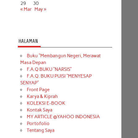
29
30
« Mar
May »
HALAMAN
Buku “Membangun Negeri, Merawat
Masa Depan
F.A.Q BUKU “NARSIS”
F.A.Q. BUKU PUISI “MENYESAP
SENYAP”
Front Page
Karya & Kiprah
KOLEKSI E-BOOK
Kontak Saya
MY ARTICLE @YAHOO INDONESIA
Portofolio
Tentang Saya