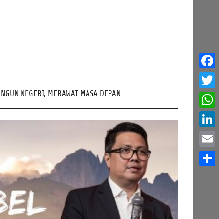
Face
NGUN NEGERI, MERAWAT MASA DEPAN
Twitt
What
Linke
Email
Share