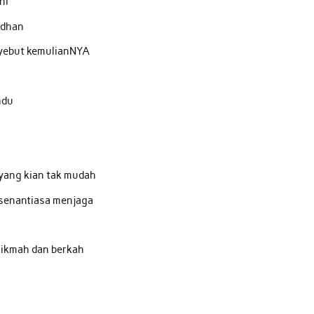
ni
adhan
nyebut kemulianNYA
hdu
 yang kian tak mudah
 senantiasa menjaga
hikmah dan berkah