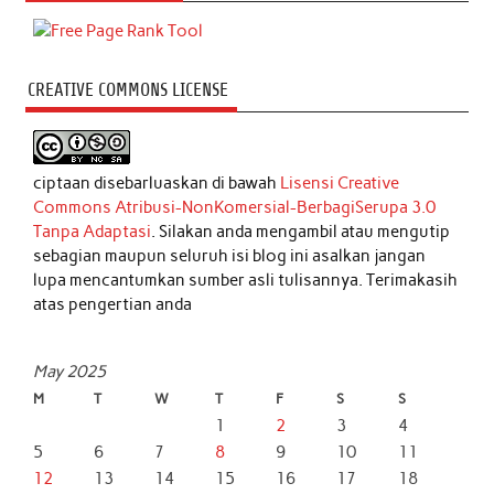
CREATIVE COMMONS LICENSE
ciptaan disebarluaskan di bawah
Lisensi Creative
Commons Atribusi-NonKomersial-BerbagiSerupa 3.0
Tanpa Adaptasi
. Silakan anda mengambil atau mengutip
sebagian maupun seluruh isi blog ini asalkan jangan
lupa mencantumkan sumber asli tulisannya. Terimakasih
atas pengertian anda
May 2025
M
T
W
T
F
S
S
1
2
3
4
5
6
7
8
9
10
11
12
13
14
15
16
17
18