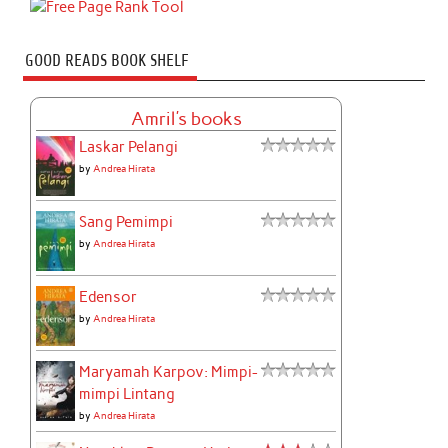
GOOD READS BOOK SHELF
Amril's books
Laskar Pelangi
by
Andrea Hirata
Sang Pemimpi
by
Andrea Hirata
Edensor
by
Andrea Hirata
Maryamah Karpov: Mimpi-
mimpi Lintang
by
Andrea Hirata