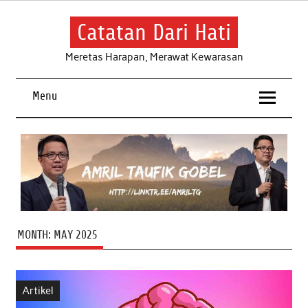
Skip
to
content
Catatan Dari Hati
Meretas Harapan, Merawat Kewarasan
Menu
MONTH:
MAY 2025
Artikel