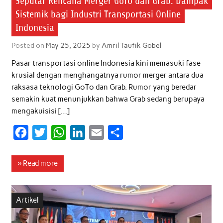
Seputar Rencana Merger GoTo dan Grab: Dampak
Sistemik bagi Industri Transportasi Online
Indonesia
Posted on
May 25, 2025
by
Amril Taufik Gobel
Pasar transportasi online Indonesia kini memasuki fase
krusial dengan menghangatnya rumor merger antara dua
raksasa teknologi GoTo dan Grab. Rumor yang beredar
semakin kuat menunjukkan bahwa Grab sedang berupaya
mengakuisisi […]
F
T
W
L
E
S
a
w
h
i
m
h
c
i
a
n
a
a
» Read more
e
t
t
k
i
r
b
t
s
e
l
e
Artikel
o
e
A
d
o
r
p
I