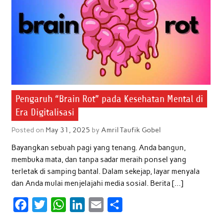
Pengaruh “Brain Rot” pada Kesehatan Mental di
Era Digitalisasi
Posted on
May 31, 2025
by
Amril Taufik Gobel
Bayangkan sebuah pagi yang tenang. Anda bangun,
membuka mata, dan tanpa sadar meraih ponsel yang
terletak di samping bantal. Dalam sekejap, layar menyala
dan Anda mulai menjelajahi media sosial. Berita […]
F
T
W
L
E
S
a
w
h
i
m
h