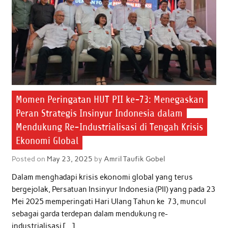
k
p
n
Momen Peringatan HUT PII ke-73: Menegaskan
Peran Strategis Insinyur Indonesia dalam
Mendukung Re-Industrialisasi di Tengah Krisis
Ekonomi Global
Posted on
May 23, 2025
by
Amril Taufik Gobel
Dalam menghadapi krisis ekonomi global yang terus
bergejolak, Persatuan Insinyur Indonesia (PII) yang pada 23
Mei 2025 memperingati Hari Ulang Tahun ke 73, muncul
sebagai garda terdepan dalam mendukung re-
industrialisasi […]