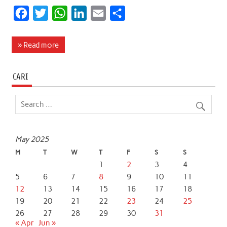
F
T
W
L
E
S
a
w
h
i
m
h
c
i
a
n
a
a
» Read more
e
t
t
k
i
r
b
t
s
e
l
e
CARI
o
e
A
d
o
r
p
I
k
p
n
May 2025
M
T
W
T
F
S
S
1
2
3
4
5
6
7
8
9
10
11
12
13
14
15
16
17
18
19
20
21
22
23
24
25
26
27
28
29
30
31
« Apr
Jun »