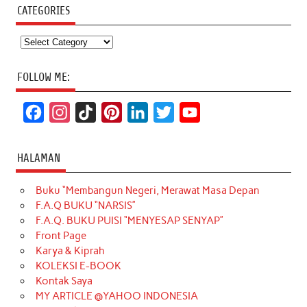
CATEGORIES
Categories
FOLLOW ME:
F
I
T
P
L
T
Y
a
n
i
i
i
w
o
c
s
k
n
n
i
u
HALAMAN
e
t
T
t
k
t
T
Buku “Membangun Negeri, Merawat Masa Depan
b
a
o
e
e
t
u
F.A.Q BUKU “NARSIS”
o
g
k
r
d
e
b
F.A.Q. BUKU PUISI “MENYESAP SENYAP”
o
r
e
I
r
e
Front Page
Karya & Kiprah
k
a
s
n
KOLEKSI E-BOOK
m
t
Kontak Saya
MY ARTICLE @YAHOO INDONESIA