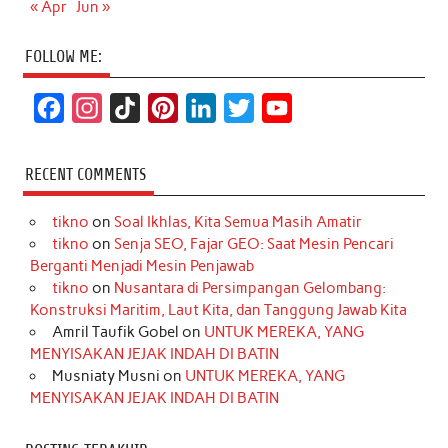
« Apr
Jun »
FOLLOW ME:
F
I
T
P
L
T
Y
a
n
i
i
i
w
o
c
s
k
n
n
i
u
RECENT COMMENTS
e
t
T
t
k
t
T
tikno
on
Soal Ikhlas, Kita Semua Masih Amatir
b
a
o
e
e
t
u
tikno
on
Senja SEO, Fajar GEO: Saat Mesin Pencari
o
g
k
r
d
e
b
Berganti Menjadi Mesin Penjawab
o
r
e
I
r
e
tikno
on
Nusantara di Persimpangan Gelombang:
Konstruksi Maritim, Laut Kita, dan Tanggung Jawab Kita
k
a
s
n
Amril Taufik Gobel
on
UNTUK MEREKA, YANG
m
t
MENYISAKAN JEJAK INDAH DI BATIN
Musniaty Musni
on
UNTUK MEREKA, YANG
MENYISAKAN JEJAK INDAH DI BATIN