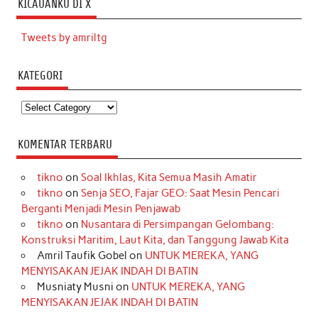
KICAUANKU DI X
Tweets by amriltg
KATEGORI
Kategori
KOMENTAR TERBARU
tikno
on
Soal Ikhlas, Kita Semua Masih Amatir
tikno
on
Senja SEO, Fajar GEO: Saat Mesin Pencari
Berganti Menjadi Mesin Penjawab
tikno
on
Nusantara di Persimpangan Gelombang:
Konstruksi Maritim, Laut Kita, dan Tanggung Jawab Kita
Amril Taufik Gobel
on
UNTUK MEREKA, YANG
MENYISAKAN JEJAK INDAH DI BATIN
Musniaty Musni
on
UNTUK MEREKA, YANG
MENYISAKAN JEJAK INDAH DI BATIN