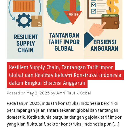
o
r
p
I
k
p
n
Resilient Supply Chain, Tantangan Tarif Impor
Global dan Realitas Industri Konstruksi Indonesia
dalam Bingkai Efisiensi Anggaran
Posted on
May 2, 2025
by
Amril Taufik Gobel
Pada tahun 2025, industri konstruksi Indonesia berdiri di
persimpangan jalan antara tekanan global dan tantangan
domestik. Ketika dunia bergulat dengan gejolak tarif impor
yang kian fluktuatif, sektor konstruksi Indonesia pun […]