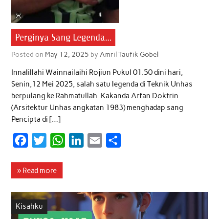
Perginya Sang Legenda…
Posted on
May 12, 2025
by
Amril Taufik Gobel
Innalillahi Wainnailaihi Rojiun Pukul 01.50 dini hari,
Senin,12 Mei 2025, salah satu legenda di Teknik Unhas
berpulang ke Rahmatullah. Kakanda Arfan Doktrin
(Arsitektur Unhas angkatan 1983) menghadap sang
Pencipta di […]
F
T
W
L
E
S
a
w
h
i
m
h
c
i
a
n
a
a
» Read more
e
t
t
k
i
r
b
t
s
e
l
e
Kisahku
o
e
A
d