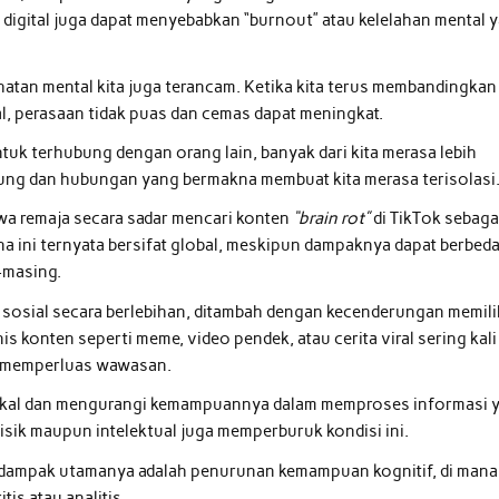
digital juga dapat menyebabkan “burnout” atau kelelahan mental 
hatan mental kita juga terancam. Ketika kita terus membandingkan
al, perasaan tidak puas dan cemas dapat meningkat.
uk terhubung dengan orang lain, banyak dari kita merasa lebih
sung dan hubungan yang bermakna membuat kita merasa terisolasi
a remaja secara sadar mencari konten
“brain rot”
di TikTok sebaga
na ini ternyata bersifat global, meskipun dampaknya dapat berbed
-masing.
sosial secara berlebihan, ditambah dengan kecenderungan memili
 konten seperti meme, video pendek, atau cerita viral sering kali
k memperluas wawasan.
ngkal dan mengurangi kemampuannya dalam memproses informasi 
fisik maupun intelektual juga memperburuk kondisi ini.
atu dampak utamanya adalah penurunan kemampuan kognitif, di mana
is atau analitis.