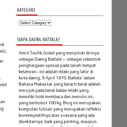
KATEGORI
Kategori
SIAPA DAENG BATTALA?
ual
eh).
Amril Taufik Gobel
yang menjuluki dirinya
sebagai Daeng Battala'-- sebagai sebentuk
er
penghargaan spesial pada tanah tempat
kelahiran--ini adalah lelaki yang lahir di
kota daeng, 9 April 1970. Battala' dalam
.
Bahasa Makassar yang berarti berat adalah
mbil
merujuk pada berat badan lelaki yang
memiliki hobi membaca dan menulis ini,
gan
yang berbobot 100 kg. Blog ini merupakan
ng
kumpulan tulisan yang merupakan refleksi
kontemplatifnya atas suasana yang ada
disekitarnya, baik yang penting, maupun