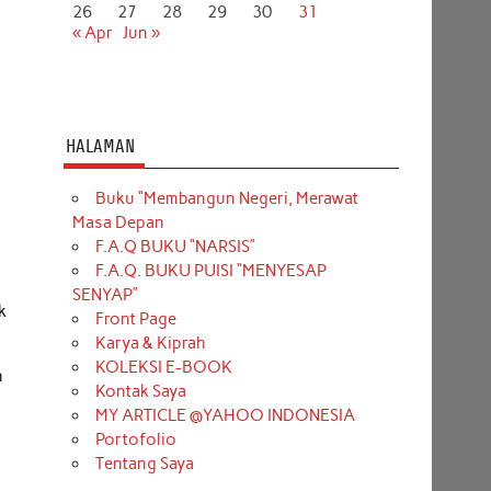
26
27
28
29
30
31
« Apr
Jun »
HALAMAN
Buku “Membangun Negeri, Merawat
Masa Depan
F.A.Q BUKU “NARSIS”
F.A.Q. BUKU PUISI “MENYESAP
SENYAP”
k
Front Page
Karya & Kiprah
KOLEKSI E-BOOK
n
Kontak Saya
MY ARTICLE @YAHOO INDONESIA
Portofolio
Tentang Saya