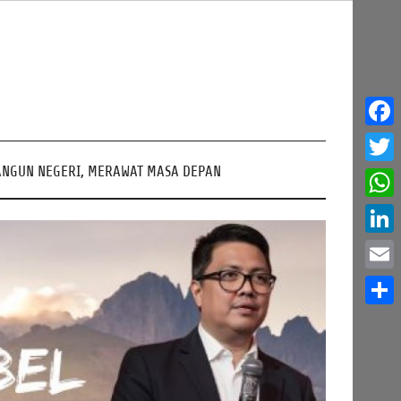
Face
NGUN NEGERI, MERAWAT MASA DEPAN
Twitt
What
Linke
Email
Share