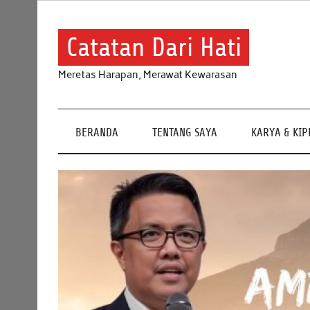
Skip
to
content
Catatan Dari Hati
Meretas Harapan, Merawat Kewarasan
BERANDA
TENTANG SAYA
KARYA & KI