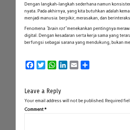
Dengan langkah-langkah sederhana namun konsisten, 
nyata. Pada akhirnya, yang kita butuhkan adalah ke
menjadi manusia: berpikir, merasakan, dan berinterak
Fenomena
“brain rot”
menekankan pentingnya merawat
digital. Dengan kesadaran serta kerja sama yang tera
berfungsi sebagai sarana yang mendukung, bukan me
F
T
W
L
E
S
a
w
h
i
m
h
c
i
a
n
a
a
Leave a Reply
e
t
t
k
i
r
b
t
s
e
l
e
Your email address will not be published.
Required fie
o
e
A
d
Comment
*
o
r
p
I
k
p
n