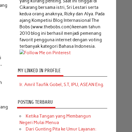
yang kurang penting. Saat ini tinggal di
yang
Cikarang bersama istri, Sri Lestari serta
kedua orang anaknya, Rizky dan Alya. Pada
ajang Kompetisi Blog Internasional The
Bobs (www.thebobs.com) keenam tahun
2010 blog ini berhasil menjadi pemenang
favorit pengguna internet dengan voting
terbanyak kategori Bahasa Indonesia.
.
i
a-
MY LINKED IN PROFILE
h
Ir. Amril Taufik Gobel, S.T, IPU, ASEAN Eng.
POSTING TERBARU
yang
Ketika Tangan yang Membangun
Negeri Mulai Menua
Dari Gunting Pita ke Umur Layanan: