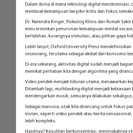
Dalam dunia di mana teknologi digital mendominasi, 
membuat kemampuan berpikir kritis dan fokus semaki
Dr. Narendra Kinger, Psikolog Klinis dari Rumah Saki
mencerminkan penurunan kemampuan mental secara pe
berlebihan, kurangnya stimulasi, atau pilihan gaya hi
Lebih lanjut, Oxford University Press mendefinisikan
seseorang, terutama sebagai akibat dari konsumsi berl
Di era sekarang, aktivitas digital sudah menjadi bagia
memikat perhatian kita dengan algoritma yang diran
Video pendek menjadi hiburan utama, menawarkan k
Ditambah lagi,
multitasking
digital menjadi kebiasaa
mendengarkan musik, semuanya dilakukan sekaligus
Sebagai manusia, otak kita dirancang untuk fokus pad
instan, seperti video pendek atau berita sensasiona
lebih kompleks.
Hasilnya? Kesulitan berkonsentrasi, meningkatnya stre