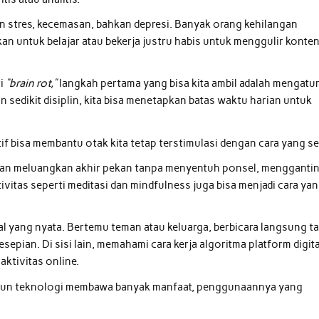
an stres, kecemasan, bahkan depresi. Banyak orang kehilangan
n untuk belajar atau bekerja justru habis untuk menggulir konte
ri
“brain rot,”
langkah pertama yang bisa kita ambil adalah mengatu
n sedikit disiplin, kita bisa menetapkan batas waktu harian untuk
tif bisa membantu otak kita tetap terstimulasi dengan cara yang se
gkan meluangkan akhir pekan tanpa menyentuh ponsel, mengganti
ivitas seperti meditasi dan mindfulness juga bisa menjadi cara ya
al yang nyata. Bertemu teman atau keluarga, berbicara langsung t
sepian. Di sisi lain, memahami cara kerja algoritma platform digita
aktivitas online.
pun teknologi membawa banyak manfaat, penggunaannya yang