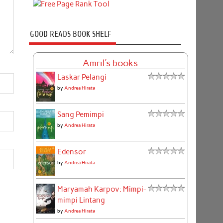
GOOD READS BOOK SHELF
Amril's books
Laskar Pelangi
by
Andrea Hirata
Sang Pemimpi
by
Andrea Hirata
Edensor
by
Andrea Hirata
Maryamah Karpov: Mimpi-
mimpi Lintang
by
Andrea Hirata