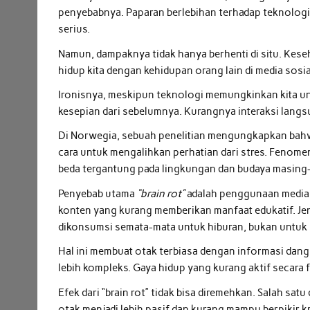
penyebabnya. Paparan berlebihan terhadap teknologi 
serius.
Namun, dampaknya tidak hanya berhenti di situ. Kese
hidup kita dengan kehidupan orang lain di media sosi
Ironisnya, meskipun teknologi memungkinkan kita unt
kesepian dari sebelumnya. Kurangnya interaksi lang
Di Norwegia, sebuah penelitian mengungkapkan bahw
cara untuk mengalihkan perhatian dari stres. Fenome
beda tergantung pada lingkungan dan budaya masing
Penyebab utama
“brain rot”
adalah penggunaan media 
konten yang kurang memberikan manfaat edukatif. Jenis
dikonsumsi semata-mata untuk hiburan, bukan untu
Hal ini membuat otak terbiasa dengan informasi da
lebih kompleks. Gaya hidup yang kurang aktif secara 
Efek dari “brain rot” tidak bisa diremehkan. Salah s
otak menjadi lebih pasif dan kurang mampu berpikir krit