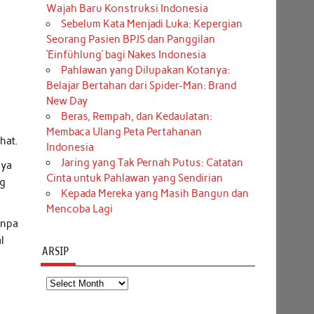
Wajah Baru Konstruksi Indonesia
Sebelum Kata Menjadi Luka: Kepergian
Seorang Pasien BPJS dan Panggilan
n
‘Einfühlung’ bagi Nakes Indonesia
Pahlawan yang Dilupakan Kotanya:
r
Belajar Bertahan dari Spider-Man: Brand
New Day
Beras, Rempah, dan Kedaulatan:
Membaca Ulang Peta Pertahanan
hat.
Indonesia
Jaring yang Tak Pernah Putus: Catatan
nya
Cinta untuk Pahlawan yang Sendirian
ng
Kepada Mereka yang Masih Bangun dan
Mencoba Lagi
anpa
l
ARSIP
Arsip