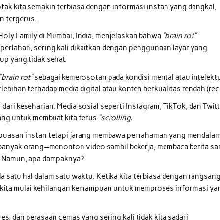
otak kita semakin terbiasa dengan informasi instan yang dangkal,
n tergerus.
t Holy Family di Mumbai, India, menjelaskan bahwa
“brain rot”
rlahan, sering kali dikaitkan dengan penggunaan layar yang
dup yang tidak sehat.
“brain rot”
sebagai kemerosotan pada kondisi mental atau intelekt
ebihan terhadap media digital atau konten berkualitas rendah (rec
n dari keseharian. Media sosial seperti Instagram, TikTok, dan Twitt
cang untuk membuat kita terus
“scrolling.
epuasan instan tetapi jarang membawa pemahaman yang mendalam
n banyak orang—menonton video sambil bekerja, membaca berita sa
. Namun, apa dampaknya?
a satu hal dalam satu waktu. Ketika kita terbiasa dengan rangsan
l, kita mulai kehilangan kemampuan untuk memproses informasi ya
s, dan perasaan cemas yang sering kali tidak kita sadari