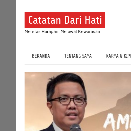
Skip
to
content
Catatan Dari Hati
Meretas Harapan, Merawat Kewarasan
BERANDA
TENTANG SAYA
KARYA & KI