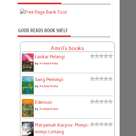
GOOD READS BOOK SHELF
Amril's books
Laskar Pelangi
by
Andrea Hirata
Sang Pemimpi
by
Andrea Hirata
Edensor
by
Andrea Hirata
Maryamah Karpov: Mimpi-
mimpi Lintang