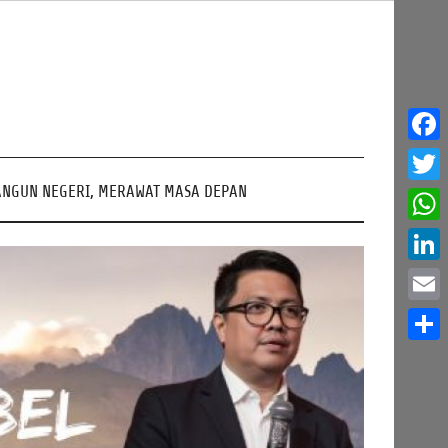
Face
NGUN NEGERI, MERAWAT MASA DEPAN
Twitt
What
Linke
Email
Share