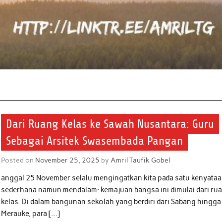
Dari Ruang Kelas ke Sawah Nusantara: Guru
Sebagai Arsitek Swasembada Pangan
Posted on
November 25, 2025
by
Amril Taufik Gobel
anggal 25 November selalu mengingatkan kita pada satu kenyata
sederhana namun mendalam: kemajuan bangsa ini dimulai dari ru
kelas. Di dalam bangunan sekolah yang berdiri dari Sabang hingga
Merauke, para […]