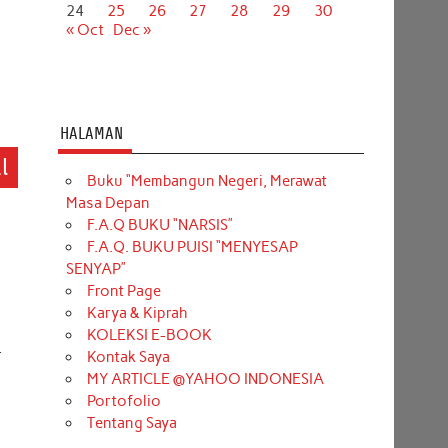
24
25
26
27
28
29
30
« Oct
Dec »
HALAMAN
l
Buku “Membangun Negeri, Merawat
Masa Depan
F.A.Q BUKU “NARSIS”
F.A.Q. BUKU PUISI “MENYESAP
SENYAP”
Front Page
Karya & Kiprah
KOLEKSI E-BOOK
.
Kontak Saya
MY ARTICLE @YAHOO INDONESIA
Portofolio
Tentang Saya