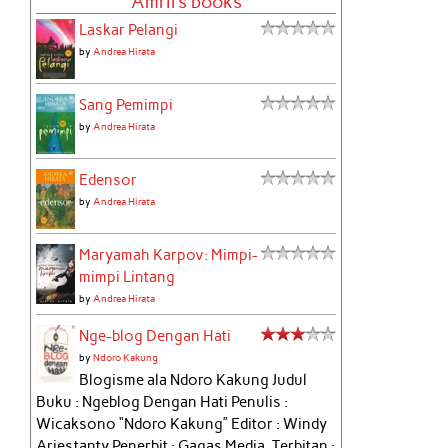
Amril's books
Laskar Pelangi
by
Andrea Hirata
Sang Pemimpi
by
Andrea Hirata
Edensor
by
Andrea Hirata
Maryamah Karpov: Mimpi-
mimpi Lintang
by
Andrea Hirata
Nge-blog Dengan Hati
by
Ndoro Kakung
Blogisme ala Ndoro Kakung Judul
Buku : Ngeblog Dengan Hati Penulis :
Wicaksono “Ndoro Kakung” Editor : Windy
Ariestanty Penerbit : Gagas Media, Terbitan :