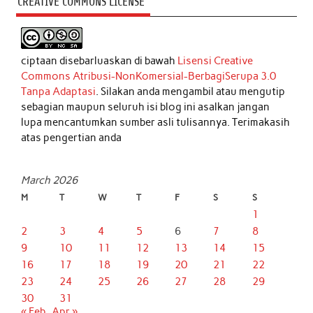
CREATIVE COMMONS LICENSE
ciptaan disebarluaskan di bawah
Lisensi Creative
Commons Atribusi-NonKomersial-BerbagiSerupa 3.0
Tanpa Adaptasi
. Silakan anda mengambil atau mengutip
sebagian maupun seluruh isi blog ini asalkan jangan
lupa mencantumkan sumber asli tulisannya. Terimakasih
atas pengertian anda
March 2026
M
T
W
T
F
S
S
1
2
3
4
5
6
7
8
9
10
11
12
13
14
15
16
17
18
19
20
21
22
23
24
25
26
27
28
29
30
31
« Feb
Apr »