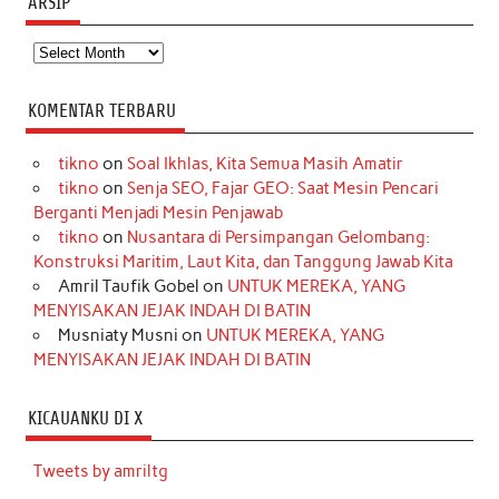
ARSIP
Arsip
KOMENTAR TERBARU
tikno
on
Soal Ikhlas, Kita Semua Masih Amatir
tikno
on
Senja SEO, Fajar GEO: Saat Mesin Pencari
Berganti Menjadi Mesin Penjawab
tikno
on
Nusantara di Persimpangan Gelombang:
Konstruksi Maritim, Laut Kita, dan Tanggung Jawab Kita
Amril Taufik Gobel
on
UNTUK MEREKA, YANG
MENYISAKAN JEJAK INDAH DI BATIN
Musniaty Musni
on
UNTUK MEREKA, YANG
MENYISAKAN JEJAK INDAH DI BATIN
KICAUANKU DI X
Tweets by amriltg