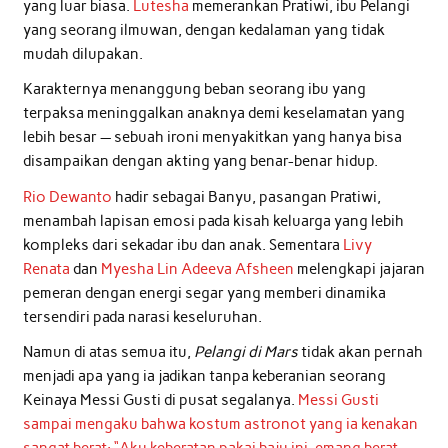
yang luar biasa.
Lutesha
memerankan Pratiwi, ibu Pelangi
yang seorang ilmuwan, dengan kedalaman yang tidak
mudah dilupakan.
Karakternya menanggung beban seorang ibu yang
terpaksa meninggalkan anaknya demi keselamatan yang
lebih besar — sebuah ironi menyakitkan yang hanya bisa
disampaikan dengan akting yang benar-benar hidup.
Rio Dewanto
hadir sebagai Banyu, pasangan Pratiwi,
menambah lapisan emosi pada kisah keluarga yang lebih
kompleks dari sekadar ibu dan anak. Sementara
Livy
Renata
dan
Myesha Lin Adeeva Afsheen
melengkapi jajaran
pemeran dengan energi segar yang memberi dinamika
tersendiri pada narasi keseluruhan.
Namun di atas semua itu,
Pelangi di Mars
tidak akan pernah
menjadi apa yang ia jadikan tanpa keberanian seorang
Keinaya Messi Gusti di pusat segalanya.
Messi Gusti
sampai mengaku bahwa kostum astronot yang ia kenakan
sangat berat: “Aku keberatan pakai baju ini, emang berat,