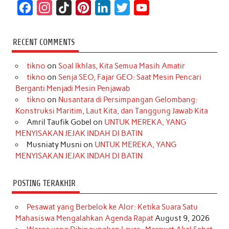
F
I
T
P
L
T
Y
a
n
i
i
i
w
o
c
s
k
n
n
i
u
RECENT COMMENTS
e
t
T
t
k
t
T
tikno
on
Soal Ikhlas, Kita Semua Masih Amatir
b
a
o
e
e
t
u
tikno
on
Senja SEO, Fajar GEO: Saat Mesin Pencari
o
g
k
r
d
e
b
Berganti Menjadi Mesin Penjawab
o
r
e
I
r
e
tikno
on
Nusantara di Persimpangan Gelombang:
Konstruksi Maritim, Laut Kita, dan Tanggung Jawab Kita
k
a
s
n
Amril Taufik Gobel
on
UNTUK MEREKA, YANG
m
t
MENYISAKAN JEJAK INDAH DI BATIN
Musniaty Musni
on
UNTUK MEREKA, YANG
MENYISAKAN JEJAK INDAH DI BATIN
POSTING TERAKHIR
Pesawat yang Berbelok ke Alor: Ketika Suara Satu
Mahasiswa Mengalahkan Agenda Rapat
August 9, 2026