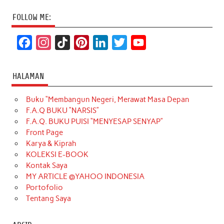
FOLLOW ME:
F
I
T
P
L
T
Y
a
n
i
i
i
w
o
c
s
k
n
n
i
u
HALAMAN
e
t
T
t
k
t
T
Buku “Membangun Negeri, Merawat Masa Depan
b
a
o
e
e
t
u
F.A.Q BUKU “NARSIS”
o
g
k
r
d
e
b
F.A.Q. BUKU PUISI “MENYESAP SENYAP”
o
r
e
I
r
e
Front Page
Karya & Kiprah
k
a
s
n
KOLEKSI E-BOOK
m
t
Kontak Saya
MY ARTICLE @YAHOO INDONESIA
Portofolio
Tentang Saya