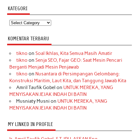
KATEGORI
Kategori
KOMENTAR TERBARU
tikno
on
Soal Ikhlas, Kita Semua Masih Amatir
tikno
on
Senja SEO, Fajar GEO: Saat Mesin Pencari
Berganti Menjadi Mesin Penjawab
tikno
on
Nusantara di Persimpangan Gelombang:
Konstruksi Maritim, Laut Kita, dan Tanggung Jawab Kita
Amril Taufik Gobel
on
UNTUK MEREKA, YANG
MENYISAKAN JEJAK INDAH DI BATIN
Musniaty Musni
on
UNTUK MEREKA, YANG
MENYISAKAN JEJAK INDAH DI BATIN
MY LINKED IN PROFILE
Ir. Amril Taufik Gobel, S.T, IPU, ASEAN Eng.