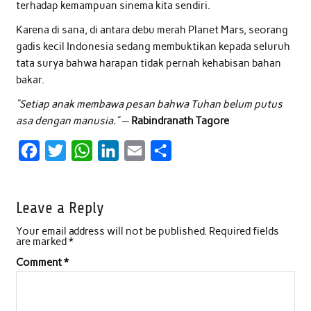
terhadap kemampuan sinema kita sendiri.
Karena di sana, di antara debu merah Planet Mars, seorang
gadis kecil Indonesia sedang membuktikan kepada seluruh
tata surya bahwa harapan tidak pernah kehabisan bahan
bakar.
“Setiap anak membawa pesan bahwa Tuhan belum putus
asa dengan manusia.”
—
Rabindranath Tagore
F
T
W
L
E
S
a
w
h
i
m
h
c
i
a
n
a
a
Leave a Reply
e
t
t
k
i
r
Your email address will not be published.
Required fields
b
t
s
e
l
e
are marked
*
o
e
A
d
Comment
*
o
r
p
I
k
p
n