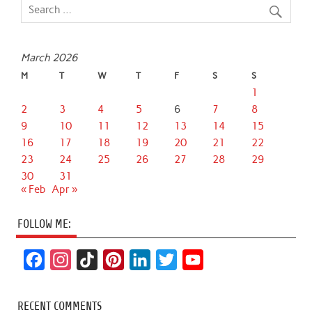
March 2026
M
T
W
T
F
S
S
1
2
3
4
5
6
7
8
9
10
11
12
13
14
15
16
17
18
19
20
21
22
23
24
25
26
27
28
29
30
31
« Feb
Apr »
FOLLOW ME:
F
I
T
P
L
T
Y
a
n
i
i
i
w
o
c
s
k
n
n
i
u
RECENT COMMENTS