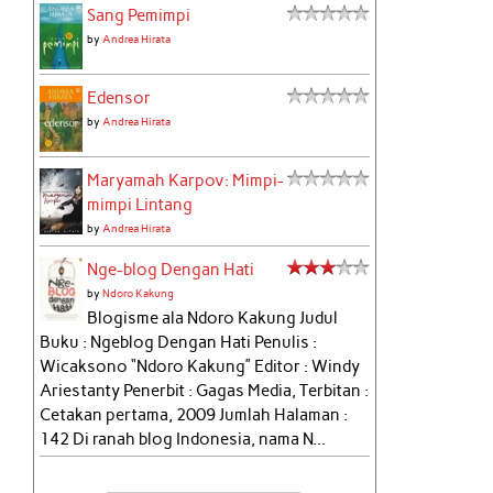
Sang Pemimpi
by
Andrea Hirata
Edensor
by
Andrea Hirata
Maryamah Karpov: Mimpi-
mimpi Lintang
by
Andrea Hirata
Nge-blog Dengan Hati
by
Ndoro Kakung
Blogisme ala Ndoro Kakung Judul
Buku : Ngeblog Dengan Hati Penulis :
Wicaksono “Ndoro Kakung” Editor : Windy
Ariestanty Penerbit : Gagas Media, Terbitan :
Cetakan pertama, 2009 Jumlah Halaman :
142 Di ranah blog Indonesia, nama N...