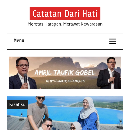
Skip
to
content
Catatan Dari Hati
Meretas Harapan, Merawat Kewarasan
Menu
Kisahku