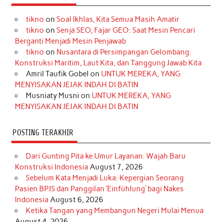
e
t
T
t
k
t
T
tikno
on
Soal Ikhlas, Kita Semua Masih Amatir
b
a
o
e
e
t
u
tikno
on
Senja SEO, Fajar GEO: Saat Mesin Pencari
o
g
k
r
d
e
b
Berganti Menjadi Mesin Penjawab
o
r
e
I
r
e
tikno
on
Nusantara di Persimpangan Gelombang:
Konstruksi Maritim, Laut Kita, dan Tanggung Jawab Kita
k
a
s
n
Amril Taufik Gobel
on
UNTUK MEREKA, YANG
m
t
MENYISAKAN JEJAK INDAH DI BATIN
Musniaty Musni
on
UNTUK MEREKA, YANG
MENYISAKAN JEJAK INDAH DI BATIN
POSTING TERAKHIR
Dari Gunting Pita ke Umur Layanan: Wajah Baru
Konstruksi Indonesia
August 7, 2026
Sebelum Kata Menjadi Luka: Kepergian Seorang
Pasien BPJS dan Panggilan ‘Einfühlung’ bagi Nakes
Indonesia
August 6, 2026
Ketika Tangan yang Membangun Negeri Mulai Menua
August 4, 2026