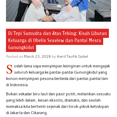
Di Tepi Samudra dan Atas Tebing: Kisah Liburan
Keluarga di Obelix Seaview dan Pantai Mesra
Gunungkidul
Posted on
March 23, 2026
by
Amril Taufik Gobel
S
udah lama saya menyimpan keinginan untuk mengajak
seluruh keluarga ke pantai-pantai Gunungkidul yang
konon menyimpan pesona berbeda dari pantai-pantai lain
di Indonesia.
Bukan sekadar biru laut dan pasir putih, melainkan sesuatu
yang lebih dalam , kesan eksotis, dramatis, dan seolah
memaksa kita berhenti sejenak dari hiruk-pikuk kehidupan
di Jakarta dan Cikarang.