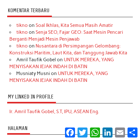
KOMENTAR TERBARU
tikno
on
Soal Ikhlas, Kita Semua Masih Amatir
tikno
on
Senja SEO, Fajar GEO: Saat Mesin Pencari
Berganti Menjadi Mesin Penjawab
tikno
on
Nusantara di Persimpangan Gelombang:
Konstruksi Maritim, Laut Kita, dan Tanggung Jawab Kita
Amril Taufik Gobel
on
UNTUK MEREKA, YANG
MENYISAKAN JEJAK INDAH DI BATIN
Musniaty Musni
on
UNTUK MEREKA, YANG
MENYISAKAN JEJAK INDAH DI BATIN
MY LINKED IN PROFILE
Ir. Amril Taufik Gobel, S.T, IPU, ASEAN Eng.
HALAMAN
Facebook
Twitter
WhatsApp
LinkedIn
Email
S