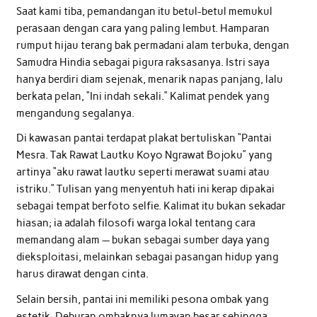
Saat kami tiba, pemandangan itu betul-betul memukul
perasaan dengan cara yang paling lembut. Hamparan
rumput hijau terang bak permadani alam terbuka, dengan
Samudra Hindia sebagai pigura raksasanya. Istri saya
hanya berdiri diam sejenak, menarik napas panjang, lalu
berkata pelan, “Ini indah sekali.” Kalimat pendek yang
mengandung segalanya.
Di kawasan pantai terdapat plakat bertuliskan “Pantai
Mesra. Tak Rawat Lautku Koyo Ngrawat Bojoku” yang
artinya “aku rawat lautku seperti merawat suami atau
istriku.” Tulisan yang menyentuh hati ini kerap dipakai
sebagai tempat berfoto selfie. Kalimat itu bukan sekadar
hiasan; ia adalah filosofi warga lokal tentang cara
memandang alam — bukan sebagai sumber daya yang
dieksploitasi, melainkan sebagai pasangan hidup yang
harus dirawat dengan cinta.
Selain bersih, pantai ini memiliki pesona ombak yang
estetik. Deburan ombaknya lumayan besar sehingga