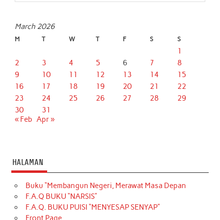
March 2026
M
T
W
T
F
S
S
1
2
3
4
5
6
7
8
9
10
11
12
13
14
15
16
17
18
19
20
21
22
23
24
25
26
27
28
29
30
31
« Feb
Apr »
HALAMAN
Buku “Membangun Negeri, Merawat Masa Depan
F.A.Q BUKU “NARSIS”
F.A.Q. BUKU PUISI “MENYESAP SENYAP”
Front Page