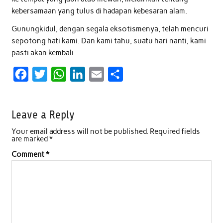
kebersamaan yang tulus di hadapan kebesaran alam.
Gunungkidul, dengan segala eksotismenya, telah mencuri
sepotong hati kami. Dan kami tahu, suatu hari nanti, kami
pasti akan kembali.
F
T
W
L
E
S
a
w
h
i
m
h
c
i
a
n
a
a
Leave a Reply
e
t
t
k
i
r
Your email address will not be published.
Required fields
b
t
s
e
l
e
are marked
*
o
e
A
d
Comment
*
o
r
p
I
k
p
n