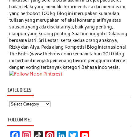
badan lelaki yang memiliki hobi membaca dan menulis ini,
yang berbobot 100 kg. Blog ini merupakan kumpulan
tulisan yang merupakan refleksi kontemplatifnya atas
suasana yang ada disekitarnya, baik yang penting,
maupun yang kurang penting. Saat ini tinggal di Cikarang
bersama istri, Sri Lestari serta kedua orang anaknya,
Rizky dan Alya. Pada ajang Kompetisi Blog Internasional
The Bobs (www.thebobs.com) keenam tahun 2010 blog
ini berhasil menjadi pemenang favorit pengguna internet
dengan voting terbanyak kategori Bahasa Indonesia.
CATEGORIES
Categories
FOLLOW ME:
F
I
T
P
L
T
Y