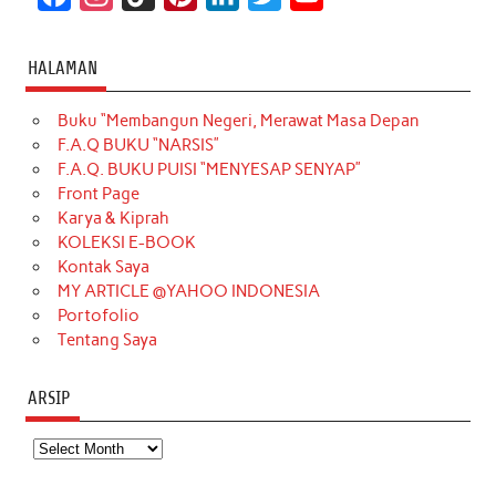
a
n
i
i
i
w
o
c
s
k
n
n
i
u
HALAMAN
e
t
T
t
k
t
T
Buku “Membangun Negeri, Merawat Masa Depan
b
a
o
e
e
t
u
F.A.Q BUKU “NARSIS”
o
g
k
r
d
e
b
F.A.Q. BUKU PUISI “MENYESAP SENYAP”
o
r
e
I
r
e
Front Page
Karya & Kiprah
k
a
s
n
KOLEKSI E-BOOK
m
t
Kontak Saya
MY ARTICLE @YAHOO INDONESIA
Portofolio
Tentang Saya
ARSIP
Arsip