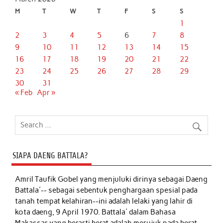
M
T
W
T
F
S
S
1
2
3
4
5
6
7
8
9
10
11
12
13
14
15
16
17
18
19
20
21
22
23
24
25
26
27
28
29
30
31
« Feb
Apr »
SIAPA DAENG BATTALA?
Amril Taufik Gobel
yang menjuluki dirinya sebagai Daeng
Battala'-- sebagai sebentuk penghargaan spesial pada
tanah tempat kelahiran--ini adalah lelaki yang lahir di
kota daeng, 9 April 1970. Battala' dalam Bahasa
Makassar yang berarti berat adalah merujuk pada berat