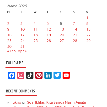
March 2026
M
T
W
T
F
S
S
1
2
3
4
5
6
7
8
9
10
11
12
13
14
15
16
17
18
19
20
21
22
23
24
25
26
27
28
29
30
31
« Feb
Apr »
FOLLOW ME:
F
I
T
P
L
T
Y
a
n
i
i
i
w
o
c
s
k
n
n
i
u
RECENT COMMENTS
e
t
T
t
k
t
T
tikno
on
Soal Ikhlas, Kita Semua Masih Amatir
b
a
o
e
e
t
u