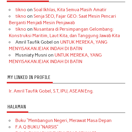
tikno
on
Soal Ikhlas, Kita Semua Masih Amatir
tikno
on
Senja SEO, Fajar GEO: Saat Mesin Pencari
Berganti Menjadi Mesin Penjawab
tikno
on
Nusantara di Persimpangan Gelombang:
Konstruksi Maritim, Laut Kita, dan Tanggung Jawab Kita
Amril Taufik Gobel
on
UNTUK MEREKA, YANG
MENYISAKAN JEJAK INDAH DI BATIN
Musniaty Musni
on
UNTUK MEREKA, YANG
MENYISAKAN JEJAK INDAH DI BATIN
MY LINKED IN PROFILE
Ir. Amril Taufik Gobel, S.T, IPU, ASEAN Eng.
HALAMAN
Buku “Membangun Negeri, Merawat Masa Depan
F.A.Q BUKU “NARSIS”