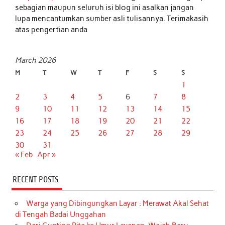
sebagian maupun seluruh isi blog ini asalkan jangan
lupa mencantumkan sumber asli tulisannya. Terimakasih
atas pengertian anda
March 2026
M
T
W
T
F
S
S
1
2
3
4
5
6
7
8
9
10
11
12
13
14
15
16
17
18
19
20
21
22
23
24
25
26
27
28
29
30
31
« Feb
Apr »
RECENT POSTS
Warga yang Dibingungkan Layar : Merawat Akal Sehat
di Tengah Badai Unggahan