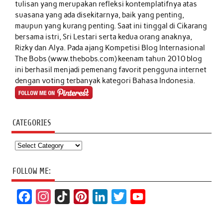
tulisan yang merupakan refleksi kontemplatifnya atas
suasana yang ada disekitarnya, baik yang penting,
maupun yang kurang penting. Saat ini tinggal di Cikarang
bersama istri, Sri Lestari serta kedua orang anaknya,
Rizky dan Alya. Pada ajang Kompetisi Blog Internasional
The Bobs (www.thebobs.com) keenam tahun 2010 blog
ini berhasil menjadi pemenang favorit pengguna internet
dengan voting terbanyak kategori Bahasa Indonesia.
CATEGORIES
Categories
FOLLOW ME:
F
I
T
P
L
T
Y
a
n
i
i
i
w
o