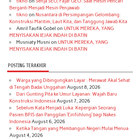
tikno
on
Senja SEO, Fajar GEO: Saat Mesin Pencari
o
g
k
r
d
e
b
Berganti Menjadi Mesin Penjawab
o
r
e
I
r
e
tikno
on
Nusantara di Persimpangan Gelombang:
Konstruksi Maritim, Laut Kita, dan Tanggung Jawab Kita
k
a
s
n
Amril Taufik Gobel
on
UNTUK MEREKA, YANG
m
t
MENYISAKAN JEJAK INDAH DI BATIN
Musniaty Musni
on
UNTUK MEREKA, YANG
MENYISAKAN JEJAK INDAH DI BATIN
POSTING TERAKHIR
Warga yang Dibingungkan Layar : Merawat Akal Sehat
di Tengah Badai Unggahan
August 8, 2026
Dari Gunting Pita ke Umur Layanan: Wajah Baru
Konstruksi Indonesia
August 7, 2026
Sebelum Kata Menjadi Luka: Kepergian Seorang
Pasien BPJS dan Panggilan ‘Einfühlung’ bagi Nakes
Indonesia
August 6, 2026
Ketika Tangan yang Membangun Negeri Mulai Menua
August 4, 2026