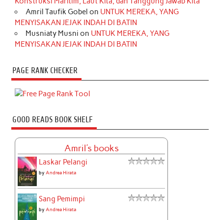
Konstruksi Maritim, Laut Kita, dan Tanggung Jawab Kita
Amril Taufik Gobel
on
UNTUK MEREKA, YANG
MENYISAKAN JEJAK INDAH DI BATIN
Musniaty Musni
on
UNTUK MEREKA, YANG
MENYISAKAN JEJAK INDAH DI BATIN
PAGE RANK CHECKER
GOOD READS BOOK SHELF
Amril's books
Laskar Pelangi
by
Andrea Hirata
Sang Pemimpi
by
Andrea Hirata