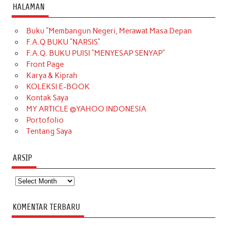
c
s
k
n
n
i
u
HALAMAN
e
t
T
t
k
t
T
Buku “Membangun Negeri, Merawat Masa Depan
b
a
o
e
e
t
u
F.A.Q BUKU “NARSIS”
o
g
k
r
d
e
b
F.A.Q. BUKU PUISI “MENYESAP SENYAP”
o
r
e
I
r
e
Front Page
Karya & Kiprah
k
a
s
n
KOLEKSI E-BOOK
m
t
Kontak Saya
MY ARTICLE @YAHOO INDONESIA
Portofolio
Tentang Saya
ARSIP
Arsip
KOMENTAR TERBARU