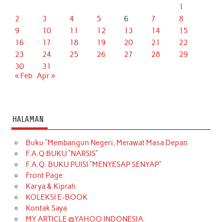
1
2
3
4
5
6
7
8
9
10
11
12
13
14
15
16
17
18
19
20
21
22
23
24
25
26
27
28
29
30
31
« Feb
Apr »
HALAMAN
Buku “Membangun Negeri, Merawat Masa Depan
F.A.Q BUKU “NARSIS”
F.A.Q. BUKU PUISI “MENYESAP SENYAP”
Front Page
Karya & Kiprah
KOLEKSI E-BOOK
Kontak Saya
MY ARTICLE @YAHOO INDONESIA