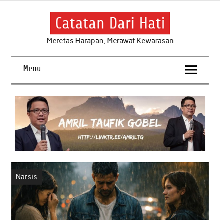
Skip
to
content
Catatan Dari Hati
Meretas Harapan, Merawat Kewarasan
Menu
Narsis