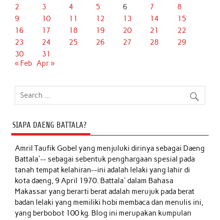
2
3
4
5
6
7
8
9
10
11
12
13
14
15
16
17
18
19
20
21
22
23
24
25
26
27
28
29
30
31
« Feb
Apr »
SIAPA DAENG BATTALA?
Amril Taufik Gobel
yang menjuluki dirinya sebagai Daeng
Battala'-- sebagai sebentuk penghargaan spesial pada
tanah tempat kelahiran--ini adalah lelaki yang lahir di
kota daeng, 9 April 1970. Battala' dalam Bahasa
Makassar yang berarti berat adalah merujuk pada berat
badan lelaki yang memiliki hobi membaca dan menulis ini,
yang berbobot 100 kg. Blog ini merupakan kumpulan