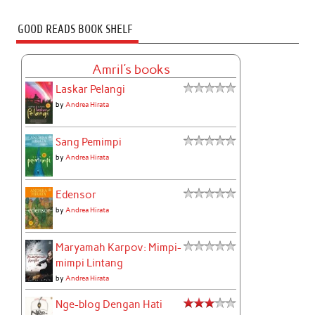
GOOD READS BOOK SHELF
Amril's books
Laskar Pelangi
by
Andrea Hirata
Sang Pemimpi
by
Andrea Hirata
Edensor
by
Andrea Hirata
Maryamah Karpov: Mimpi-
mimpi Lintang
by
Andrea Hirata
Nge-blog Dengan Hati