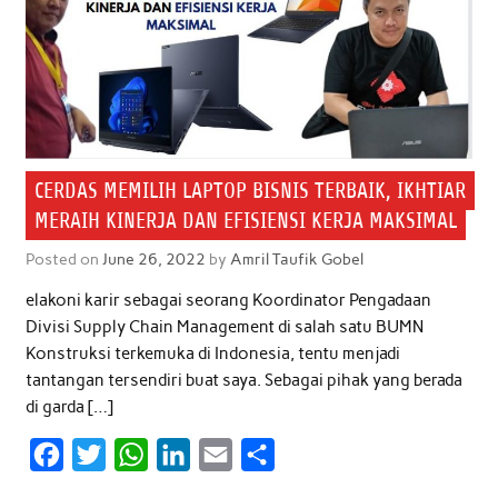
CERDAS MEMILIH LAPTOP BISNIS TERBAIK, IKHTIAR
MERAIH KINERJA DAN EFISIENSI KERJA MAKSIMAL
Posted on
June 26, 2022
by
Amril Taufik Gobel
elakoni karir sebagai seorang Koordinator Pengadaan
Divisi Supply Chain Management di salah satu BUMN
Konstruksi terkemuka di Indonesia, tentu menjadi
tantangan tersendiri buat saya. Sebagai pihak yang berada
di garda […]
F
T
W
L
E
S
a
w
h
i
m
h