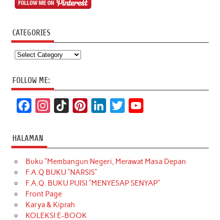
CATEGORIES
Categories
FOLLOW ME:
F
I
T
P
L
T
Y
a
n
i
i
i
w
o
c
s
k
n
n
i
u
HALAMAN
e
t
T
t
k
t
T
Buku “Membangun Negeri, Merawat Masa Depan
b
a
o
e
e
t
u
F.A.Q BUKU “NARSIS”
o
g
k
r
d
e
b
F.A.Q. BUKU PUISI “MENYESAP SENYAP”
o
r
e
I
r
e
Front Page
Karya & Kiprah
k
a
s
n
KOLEKSI E-BOOK