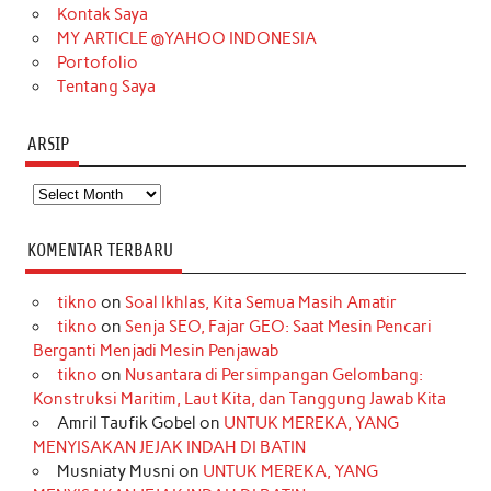
m
t
Kontak Saya
MY ARTICLE @YAHOO INDONESIA
Portofolio
Tentang Saya
ARSIP
Arsip
KOMENTAR TERBARU
tikno
on
Soal Ikhlas, Kita Semua Masih Amatir
tikno
on
Senja SEO, Fajar GEO: Saat Mesin Pencari
Berganti Menjadi Mesin Penjawab
tikno
on
Nusantara di Persimpangan Gelombang:
Konstruksi Maritim, Laut Kita, dan Tanggung Jawab Kita
Amril Taufik Gobel
on
UNTUK MEREKA, YANG
MENYISAKAN JEJAK INDAH DI BATIN
Musniaty Musni
on
UNTUK MEREKA, YANG