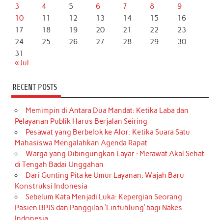
3
4
5
6
7
8
9
10
11
12
13
14
15
16
17
18
19
20
21
22
23
24
25
26
27
28
29
30
31
« Jul
RECENT POSTS
Memimpin di Antara Dua Mandat: Ketika Laba dan
Pelayanan Publik Harus Berjalan Seiring
Pesawat yang Berbelok ke Alor: Ketika Suara Satu
Mahasiswa Mengalahkan Agenda Rapat
Warga yang Dibingungkan Layar : Merawat Akal Sehat
di Tengah Badai Unggahan
Dari Gunting Pita ke Umur Layanan: Wajah Baru
Konstruksi Indonesia
Sebelum Kata Menjadi Luka: Kepergian Seorang
Pasien BPJS dan Panggilan ‘Einfühlung’ bagi Nakes
Indonesia