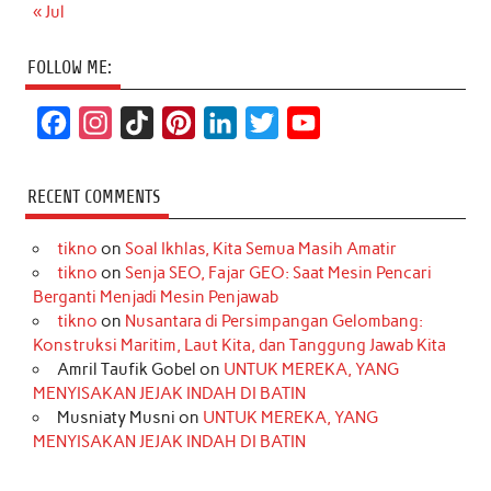
« Jul
FOLLOW ME:
F
I
T
P
L
T
Y
a
n
i
i
i
w
o
c
s
k
n
n
i
u
RECENT COMMENTS
e
t
T
t
k
t
T
tikno
on
Soal Ikhlas, Kita Semua Masih Amatir
b
a
o
e
e
t
u
tikno
on
Senja SEO, Fajar GEO: Saat Mesin Pencari
o
g
k
r
d
e
b
Berganti Menjadi Mesin Penjawab
o
r
e
I
r
e
tikno
on
Nusantara di Persimpangan Gelombang:
Konstruksi Maritim, Laut Kita, dan Tanggung Jawab Kita
k
a
s
n
Amril Taufik Gobel
on
UNTUK MEREKA, YANG
m
t
MENYISAKAN JEJAK INDAH DI BATIN
Musniaty Musni
on
UNTUK MEREKA, YANG
MENYISAKAN JEJAK INDAH DI BATIN