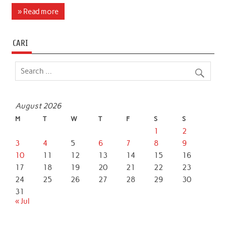
c
i
a
n
a
a
» Read more
e
t
t
k
i
r
b
t
s
e
l
e
CARI
o
e
A
d
o
r
p
I
k
p
n
August 2026
M
T
W
T
F
S
S
1
2
3
4
5
6
7
8
9
10
11
12
13
14
15
16
17
18
19
20
21
22
23
24
25
26
27
28
29
30
31
« Jul