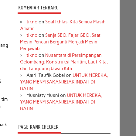
KOMENTAR TERBARU
tikno
on
Soal Ikhlas, Kita Semua Masih
Amatir
tikno
on
Senja SEO, Fajar GEO: Saat
Mesin Pencari Berganti Menjadi Mesin
yang
Penjawab
tikno
on
Nusantara di Persimpangan
Gelombang: Konstruksi Maritim, Laut Kita,
dan Tanggung Jawab Kita
Amril Taufik Gobel
on
UNTUK MEREKA,
6
YANG MENYISAKAN JEJAK INDAH DI
BATIN
Musniaty Musni
on
UNTUK MEREKA,
 tim
YANG MENYISAKAN JEJAK INDAH DI
i
BATIN
baik
PAGE RANK CHECKER