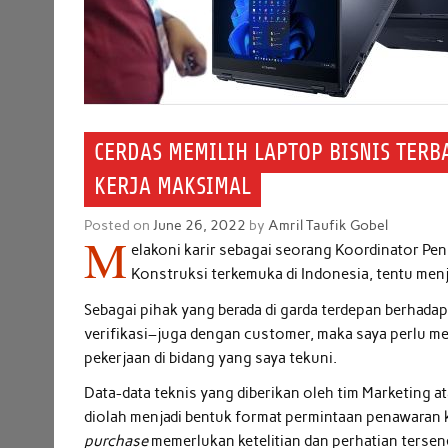
CERDAS MEMILIH LAPTOP BISNIS TERBA
KERJA MAKSIMAL
Posted on
June 26, 2022
by
Amril Taufik Gobel
M
elakoni karir sebagai seorang Koordinator Pe
Konstruksi terkemuka di Indonesia, tentu menj
Sebagai pihak yang berada di garda terdepan berhada
verifikasi–juga dengan customer, maka saya perlu me
pekerjaan di bidang yang saya tekuni.
Data-data teknis yang diberikan oleh tim Marketing a
diolah menjadi bentuk format permintaan penawaran 
purchase
memerlukan ketelitian dan perhatian tersend