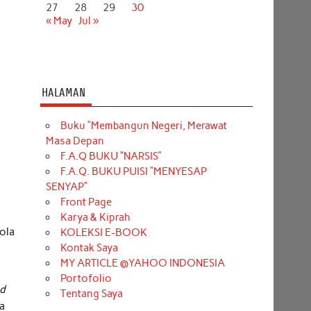
27
28
29
30
« May
Jul »
HALAMAN
Buku “Membangun Negeri, Merawat
Masa Depan
F.A.Q BUKU “NARSIS”
F.A.Q. BUKU PUISI “MENYESAP
SENYAP”
Front Page
Karya & Kiprah
ola
KOLEKSI E-BOOK
Kontak Saya
MY ARTICLE @YAHOO INDONESIA
Portofolio
ed
Tentang Saya
ta