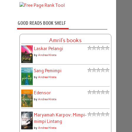
GOOD READS BOOK SHELF
Amril's books
Laskar Pelangi
by
Andrea Hirata
Sang Pemimpi
by
Andrea Hirata
Edensor
by
Andrea Hirata
Maryamah Karpov: Mimpi-
mimpi Lintang
by
Andrea Hirata