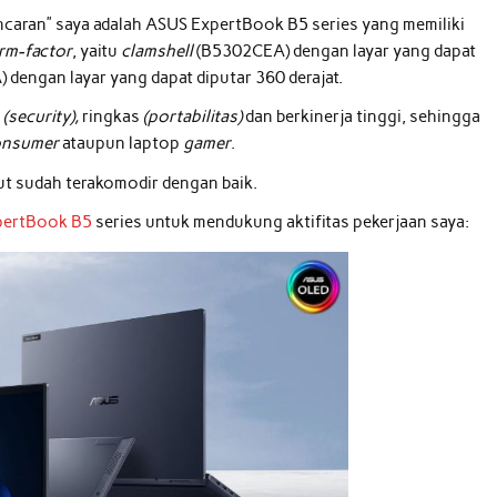
ncaran” saya adalah ASUS ExpertBook B5 series yang memiliki
rm-factor
, yaitu
clamshell
(B5302CEA) dengan layar yang dapat
dengan layar yang dapat diputar 360 derajat.
n
(security),
ringkas
(portabilitas)
dan berkinerja tinggi, sehingga
onsumer
ataupun laptop
gamer
.
t sudah terakomodir dengan baik.
pertBook B5
series untuk mendukung aktifitas pekerjaan saya: