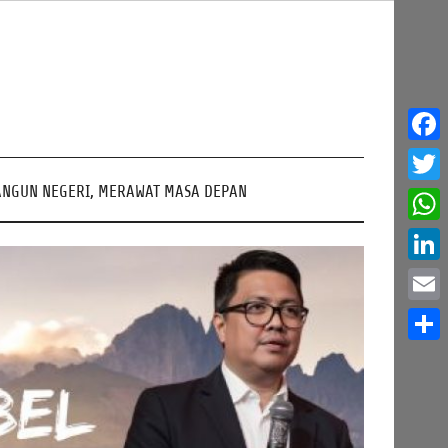
Face
NGUN NEGERI, MERAWAT MASA DEPAN
Twitt
What
Linke
Email
Share