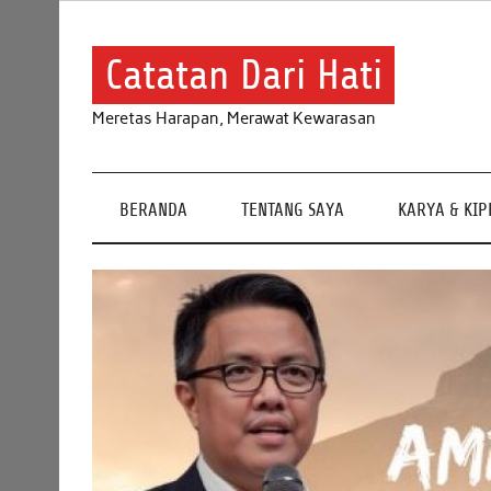
Skip
to
content
Catatan Dari Hati
Meretas Harapan, Merawat Kewarasan
BERANDA
TENTANG SAYA
KARYA & KI