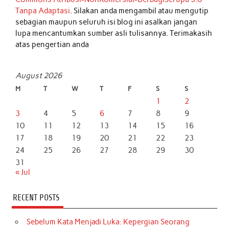
Tanpa Adaptasi
. Silakan anda mengambil atau mengutip
sebagian maupun seluruh isi blog ini asalkan jangan
lupa mencantumkan sumber asli tulisannya. Terimakasih
atas pengertian anda
August 2026
M
T
W
T
F
S
S
1
2
3
4
5
6
7
8
9
10
11
12
13
14
15
16
17
18
19
20
21
22
23
24
25
26
27
28
29
30
31
« Jul
RECENT POSTS
Sebelum Kata Menjadi Luka: Kepergian Seorang