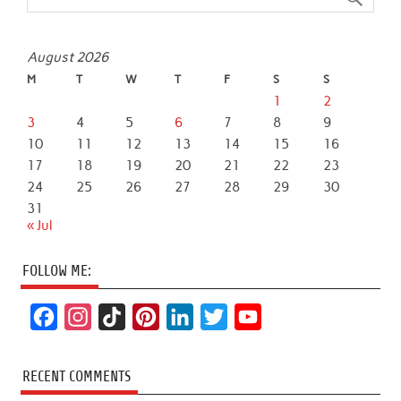
August 2026
M
T
W
T
F
S
S
1
2
3
4
5
6
7
8
9
10
11
12
13
14
15
16
17
18
19
20
21
22
23
24
25
26
27
28
29
30
31
« Jul
FOLLOW ME:
F
I
T
P
L
T
Y
a
n
i
i
i
w
o
c
s
k
n
n
i
u
RECENT COMMENTS
e
t
T
t
k
t
T