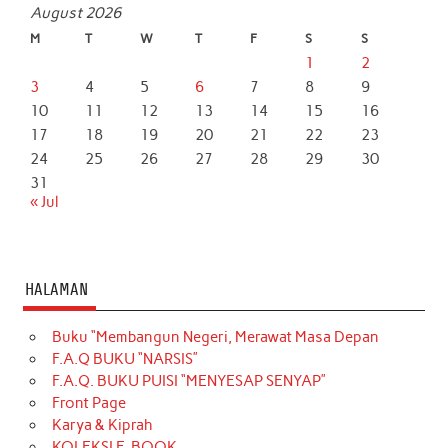
August 2026
M
T
W
T
F
S
S
1
2
3
4
5
6
7
8
9
10
11
12
13
14
15
16
17
18
19
20
21
22
23
24
25
26
27
28
29
30
31
« Jul
HALAMAN
Buku “Membangun Negeri, Merawat Masa Depan
F.A.Q BUKU “NARSIS”
F.A.Q. BUKU PUISI “MENYESAP SENYAP”
Front Page
Karya & Kiprah
KOLEKSI E-BOOK