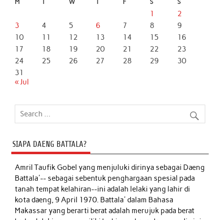
M
T
W
T
F
S
S
1
2
3
4
5
6
7
8
9
10
11
12
13
14
15
16
17
18
19
20
21
22
23
24
25
26
27
28
29
30
31
« Jul
SIAPA DAENG BATTALA?
Amril Taufik Gobel
yang menjuluki dirinya sebagai Daeng
Battala'-- sebagai sebentuk penghargaan spesial pada
tanah tempat kelahiran--ini adalah lelaki yang lahir di
kota daeng, 9 April 1970. Battala' dalam Bahasa
Makassar yang berarti berat adalah merujuk pada berat