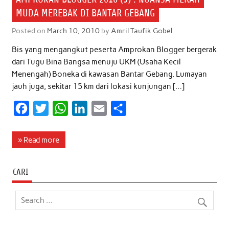
MUDA MEREBAK DI BANTAR GEBANG
Posted on
March 10, 2010
by
Amril Taufik Gobel
Bis yang mengangkut peserta Amprokan Blogger bergerak
dari Tugu Bina Bangsa menuju UKM (Usaha Kecil
Menengah) Boneka di kawasan Bantar Gebang. Lumayan
jauh juga, sekitar 15 km dari lokasi kunjungan […]
F
T
W
L
E
S
a
w
h
i
m
h
c
i
a
n
a
a
» Read more
e
t
t
k
i
r
b
t
s
e
l
e
CARI
o
e
A
d
o
r
p
I
k
p
n