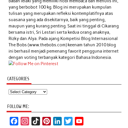
badan lelaki yang memiliki hobi membaca dan menulis ini,
yang berbobot 100 kg. Blog ini merupakan kumpulan
tulisan yang merupakan refleksi kontemplatifnya atas
suasana yang ada disekitarnya, baik yang penting,
maupun yang kurang penting. Saat ini tinggal di Cikarang
bersama istri, Sri Lestari serta kedua orang anaknya,
Rizky dan Alya. Pada ajang Kompetisi Blog Internasional
The Bobs (www.thebobs.com) keenam tahun 2010 blog
ini berhasil menjadi pemenang favorit pengguna internet
dengan voting terbanyak kategori Bahasa Indonesia.
CATEGORIES
Categories
FOLLOW ME:
F
I
T
P
L
T
Y