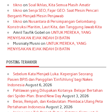
tikno
on
Soal Ikhlas, Kita Semua Masih Amatir
b
a
o
e
e
t
u
tikno
on
Senja SEO, Fajar GEO: Saat Mesin Pencari
o
g
k
r
d
e
b
Berganti Menjadi Mesin Penjawab
o
r
e
I
r
e
tikno
on
Nusantara di Persimpangan Gelombang:
Konstruksi Maritim, Laut Kita, dan Tanggung Jawab Kita
k
a
s
n
Amril Taufik Gobel
on
UNTUK MEREKA, YANG
m
t
MENYISAKAN JEJAK INDAH DI BATIN
Musniaty Musni
on
UNTUK MEREKA, YANG
MENYISAKAN JEJAK INDAH DI BATIN
POSTING TERAKHIR
Sebelum Kata Menjadi Luka: Kepergian Seorang
Pasien BPJS dan Panggilan ‘Einfühlung’ bagi Nakes
Indonesia
August 6, 2026
Pahlawan yang Dilupakan Kotanya: Belajar Bertahan
dari Spider-Man: Brand New Day
August 3, 2026
Beras, Rempah, dan Kedaulatan: Membaca Ulang Peta
Pertahanan Indonesia
August 2, 2026