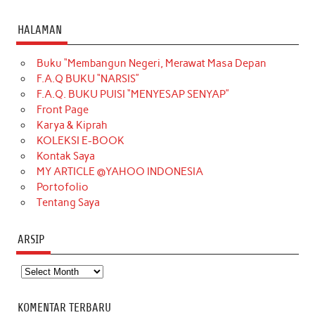
a
n
i
i
i
w
o
c
s
k
n
n
i
u
HALAMAN
e
t
T
t
k
t
T
Buku “Membangun Negeri, Merawat Masa Depan
b
a
o
e
e
t
u
F.A.Q BUKU “NARSIS”
o
g
k
r
d
e
b
F.A.Q. BUKU PUISI “MENYESAP SENYAP”
o
r
e
I
r
e
Front Page
Karya & Kiprah
k
a
s
n
KOLEKSI E-BOOK
m
t
Kontak Saya
MY ARTICLE @YAHOO INDONESIA
Portofolio
Tentang Saya
ARSIP
Arsip
KOMENTAR TERBARU