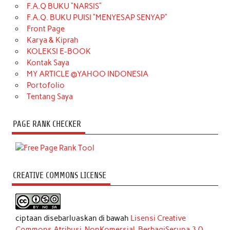
F.A.Q BUKU “NARSIS”
F.A.Q. BUKU PUISI “MENYESAP SENYAP”
Front Page
Karya & Kiprah
KOLEKSI E-BOOK
Kontak Saya
MY ARTICLE @YAHOO INDONESIA
Portofolio
Tentang Saya
PAGE RANK CHECKER
CREATIVE COMMONS LICENSE
ciptaan disebarluaskan di bawah
Lisensi Creative
Commons Atribusi-NonKomersial-BerbagiSerupa 3.0