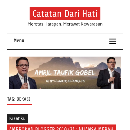
Skip
to
content
Catatan Dari Hati
Meretas Harapan, Merawat Kewarasan
Menu
TAG:
BEKASI
Kisahku
AMPROKAN BLOGGER 2010 (3) : NUANSA MERAH