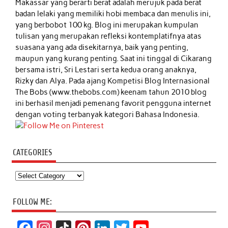
Makassar yang berarti berat adalah merujuk pada berat
badan lelaki yang memiliki hobi membaca dan menulis ini,
yang berbobot 100 kg. Blog ini merupakan kumpulan
tulisan yang merupakan refleksi kontemplatifnya atas
suasana yang ada disekitarnya, baik yang penting,
maupun yang kurang penting. Saat ini tinggal di Cikarang
bersama istri, Sri Lestari serta kedua orang anaknya,
Rizky dan Alya. Pada ajang Kompetisi Blog Internasional
The Bobs (www.thebobs.com) keenam tahun 2010 blog
ini berhasil menjadi pemenang favorit pengguna internet
dengan voting terbanyak kategori Bahasa Indonesia.
CATEGORIES
Categories
FOLLOW ME:
F
I
T
P
L
T
Y