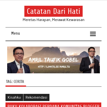
Skip
to
content
Catatan Dari Hati
Meretas Harapan, Merawat Kewarasan
Menu
TAG:
CERITA
Kisahku
Rekomendasi
BUKU KOLABORASI PERDANA KOMUNITAS BLOGGER