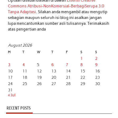
ciptaan disebarluaskan di bawah
Lisensi Creative
Commons Atribusi-NonKomersial-BerbagiSerupa 3.0
Tanpa Adaptasi
. Silakan anda mengambil atau mengutip
sebagian maupun seluruh isi blog ini asalkan jangan
lupa mencantumkan sumber asli tulisannya. Terimakasih
atas pengertian anda
August 2026
M
T
W
T
F
S
S
1
2
3
4
5
6
7
8
9
10
11
12
13
14
15
16
17
18
19
20
21
22
23
24
25
26
27
28
29
30
31
« Jul
RECENT POSTS