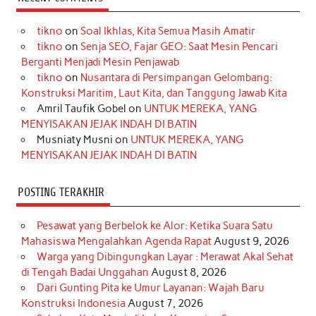
e
t
T
t
k
t
T
tikno
on
Soal Ikhlas, Kita Semua Masih Amatir
b
a
o
e
e
t
u
tikno
on
Senja SEO, Fajar GEO: Saat Mesin Pencari
o
g
k
r
d
e
b
Berganti Menjadi Mesin Penjawab
o
r
e
I
r
e
tikno
on
Nusantara di Persimpangan Gelombang:
Konstruksi Maritim, Laut Kita, dan Tanggung Jawab Kita
k
a
s
n
Amril Taufik Gobel
on
UNTUK MEREKA, YANG
m
t
MENYISAKAN JEJAK INDAH DI BATIN
Musniaty Musni
on
UNTUK MEREKA, YANG
MENYISAKAN JEJAK INDAH DI BATIN
POSTING TERAKHIR
Pesawat yang Berbelok ke Alor: Ketika Suara Satu
Mahasiswa Mengalahkan Agenda Rapat
August 9, 2026
Warga yang Dibingungkan Layar : Merawat Akal Sehat
di Tengah Badai Unggahan
August 8, 2026
Dari Gunting Pita ke Umur Layanan: Wajah Baru
Konstruksi Indonesia
August 7, 2026