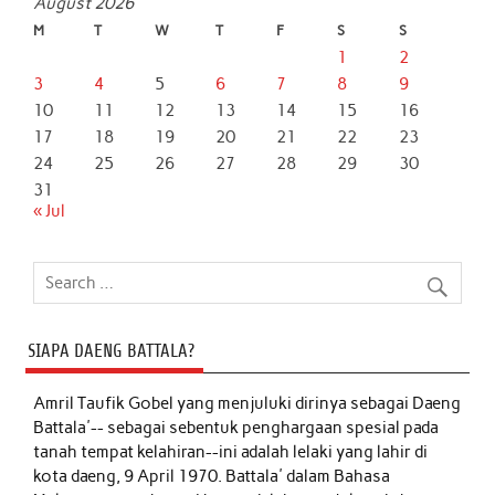
August 2026
M
T
W
T
F
S
S
1
2
3
4
5
6
7
8
9
10
11
12
13
14
15
16
17
18
19
20
21
22
23
24
25
26
27
28
29
30
31
« Jul
SIAPA DAENG BATTALA?
Amril Taufik Gobel
yang menjuluki dirinya sebagai Daeng
Battala'-- sebagai sebentuk penghargaan spesial pada
tanah tempat kelahiran--ini adalah lelaki yang lahir di
kota daeng, 9 April 1970. Battala' dalam Bahasa