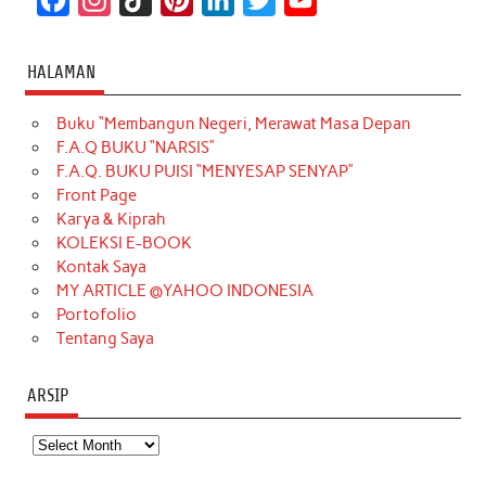
a
n
i
i
i
w
o
c
s
k
n
n
i
u
HALAMAN
e
t
T
t
k
t
T
Buku “Membangun Negeri, Merawat Masa Depan
b
a
o
e
e
t
u
F.A.Q BUKU “NARSIS”
o
g
k
r
d
e
b
F.A.Q. BUKU PUISI “MENYESAP SENYAP”
o
r
e
I
r
e
Front Page
Karya & Kiprah
k
a
s
n
KOLEKSI E-BOOK
m
t
Kontak Saya
MY ARTICLE @YAHOO INDONESIA
Portofolio
Tentang Saya
ARSIP
Arsip