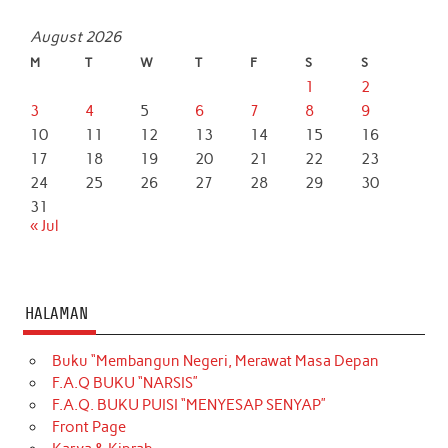
August 2026
M
T
W
T
F
S
S
1
2
3
4
5
6
7
8
9
10
11
12
13
14
15
16
17
18
19
20
21
22
23
24
25
26
27
28
29
30
31
« Jul
HALAMAN
Buku “Membangun Negeri, Merawat Masa Depan
F.A.Q BUKU “NARSIS”
F.A.Q. BUKU PUISI “MENYESAP SENYAP”
Front Page