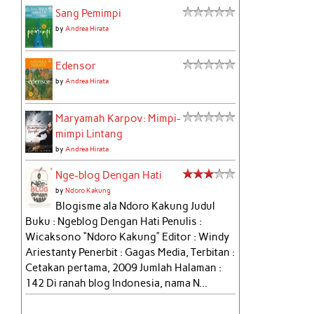
Sang Pemimpi
by
Andrea Hirata
Edensor
by
Andrea Hirata
Maryamah Karpov: Mimpi-
mimpi Lintang
by
Andrea Hirata
Nge-blog Dengan Hati
by
Ndoro Kakung
Blogisme ala Ndoro Kakung Judul
Buku : Ngeblog Dengan Hati Penulis :
Wicaksono “Ndoro Kakung” Editor : Windy
Ariestanty Penerbit : Gagas Media, Terbitan :
Cetakan pertama, 2009 Jumlah Halaman :
142 Di ranah blog Indonesia, nama N...