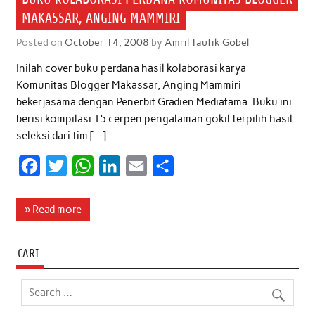
MAKASSAR, ANGING MAMMIRI
Posted on
October 14, 2008
by
Amril Taufik Gobel
Inilah cover buku perdana hasil kolaborasi karya
Komunitas Blogger Makassar, Anging Mammiri
bekerjasama dengan Penerbit Gradien Mediatama. Buku ini
berisi kompilasi 15 cerpen pengalaman gokil terpilih hasil
seleksi dari tim […]
F
T
W
L
E
S
a
w
h
i
m
h
c
i
a
n
a
a
» Read more
e
t
t
k
i
r
b
t
s
e
l
e
CARI
o
e
A
d
o
r
p
I
k
p
n