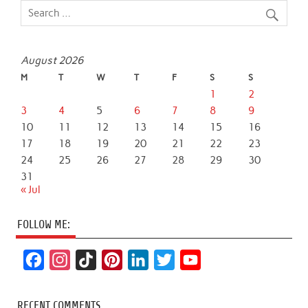
August 2026
M
T
W
T
F
S
S
1
2
3
4
5
6
7
8
9
10
11
12
13
14
15
16
17
18
19
20
21
22
23
24
25
26
27
28
29
30
31
« Jul
FOLLOW ME:
F
I
T
P
L
T
Y
a
n
i
i
i
w
o
c
s
k
n
n
i
u
RECENT COMMENTS