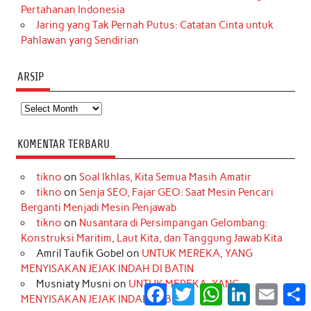
Pertahanan Indonesia
Jaring yang Tak Pernah Putus: Catatan Cinta untuk
Pahlawan yang Sendirian
ARSIP
Arsip
KOMENTAR TERBARU
tikno
on
Soal Ikhlas, Kita Semua Masih Amatir
tikno
on
Senja SEO, Fajar GEO: Saat Mesin Pencari
Berganti Menjadi Mesin Penjawab
tikno
on
Nusantara di Persimpangan Gelombang:
Konstruksi Maritim, Laut Kita, dan Tanggung Jawab Kita
Amril Taufik Gobel
on
UNTUK MEREKA, YANG
MENYISAKAN JEJAK INDAH DI BATIN
Musniaty Musni
on
UNTUK MEREKA, YANG
Facebook
Twitter
WhatsApp
LinkedIn
Email
S
MENYISAKAN JEJAK INDAH DI BATIN