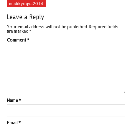
c
i
a
n
a
a
mudikyogya2014
e
t
t
k
i
r
Leave a Reply
b
t
s
e
l
e
Your email address will not be published.
Required fields
o
e
A
d
are marked
*
o
r
p
I
Comment
*
k
p
n
Name
*
Email
*