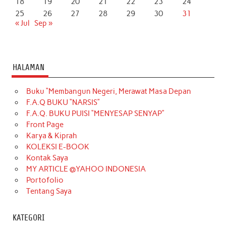
18
19
20
21
22
23
24
25
26
27
28
29
30
31
« Jul
Sep »
HALAMAN
Buku “Membangun Negeri, Merawat Masa Depan
F.A.Q BUKU “NARSIS”
F.A.Q. BUKU PUISI “MENYESAP SENYAP”
Front Page
Karya & Kiprah
KOLEKSI E-BOOK
Kontak Saya
MY ARTICLE @YAHOO INDONESIA
Portofolio
Tentang Saya
KATEGORI