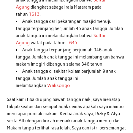
anak tangga ini melambangkan bahwa
Sultan
Agung
diangkat sebagai raja Mataram pada
tahun
16
13
.
Anak tangga dari pekarangan masjid menuju
tangga terpanjang berjumlah 45 anak tangga. Jumlah
anak tangga ini melambangkan bahwa
Sultan
Agung
wafat pada tahun
16
45
.
Anak tangga terpanjang berjumlah 346 anak
tangga. Jumlah anak tangga ini melambangkan bahwa
makam Imogiri dibangun selama
346
tahun.
Anak tangga di sekitar kolam berjumlah 9 anak
tangga. Jumlah anak tangga ini
melambangkan
Walisongo
.
Saat kami tiba di ujung bawah tangga naik, saya menatap
takjub keatas dan sempat agak cemas apakah saya mampu
mencapai puncak makam. Kedua anak saya, Rizky & Alya
serta Alfi dengan lincah menaiki anak tangga menuju ke
Makam tanpa terlihat rasa lelah. Saya dan istri bersemangat