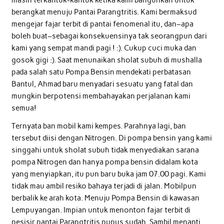
masih terkantuk-kantuk ketika kami bangunkan untuk
berangkat menuju Pantai Parangtritis. Kami bermaksud
mengejar fajar terbit di pantai fenomenal itu, dan–apa
boleh buat–sebagai konsekuensinya tak seorangpun dari
kami yang sempat mandi pagi ! :). Cukup cuci muka dan
gosok gigi :). Saat menunaikan sholat subuh di mushalla
pada salah satu Pompa Bensin mendekati perbatasan
Bantul, Ahmad baru menyadari sesuatu yang fatal dan
mungkin berpotensi membahayakan perjalanan kami
semua!
Ternyata ban mobil kami kempes. Parahnya lagi, ban
tersebut diisi dengan Nitrogen. Di pompa bensin yang kami
singgahi untuk sholat subuh tidak menyediakan sarana
pompa Nitrogen dan hanya pompa bensin didalam kota
yang menyiapkan, itu pun baru buka jam 07.00 pagi. Kami
tidak mau ambil resiko bahaya terjadi di jalan. Mobilpun
berbalik ke arah kota. Menuju Pompa Bensin di kawasan
Lempuyangan. Impian untuk menonton fajar terbit di
pesisir pantai Parangtritis pupus sudah. Sambil menanti