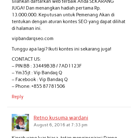
silahkan daftarkan web terbaik Anda SEKARANG
JUGA! Dan menangkan hadiah pertama Rp.
13.000.000. Keputusan untuk Pemenang Akan di
tentukan dengan aturan kontes SEO yang dapat dilihat
di halaman ini.
vipbandarqseo.com
Tunggu apa lagi? Ikuti kontes ini sekarang juga!
CONTACT US:
– PIN BB : 33449B3B / 7AD1123F
– Ym35jt : Vip Bandaq Q
– Facebook : Vip Bandaq Q
– Phone: +855 87781506
Reply
Retno kusuma wardani
August 6, 2016 at 7:33 pm
Kiprah yang luar biasa, tetap menginspirasi Daeng…