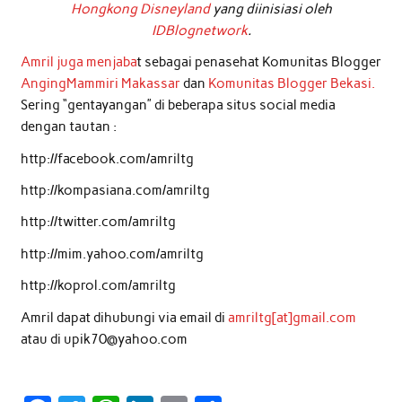
Hongkong Disneyland
yang diinisiasi oleh
IDBlognetwork
.
Amril juga menjaba
t sebagai penasehat Komunitas Blogger
AngingMammiri Makassar
dan
Komunitas Blogger Bekasi.
Sering “gentayangan” di beberapa situs social media
dengan tautan :
http://facebook.com/amriltg
http://kompasiana.com/amriltg
http://twitter.com/amriltg
http://mim.yahoo.com/amriltg
http://koprol.com/amriltg
Amril dapat dihubungi via email di
amriltg[at]gmail.com
atau di upik70@yahoo.com