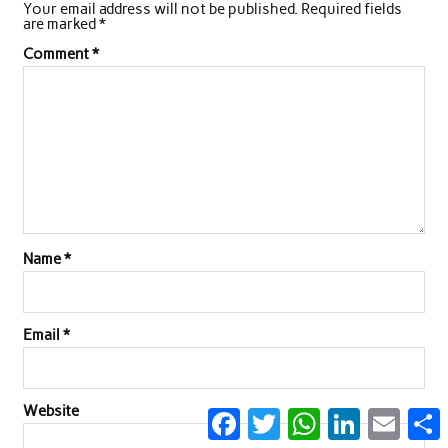
Your email address will not be published.
Required fields
are marked
*
Comment
*
Name
*
Email
*
Website
Facebook
Twitter
WhatsApp
LinkedIn
Email
S