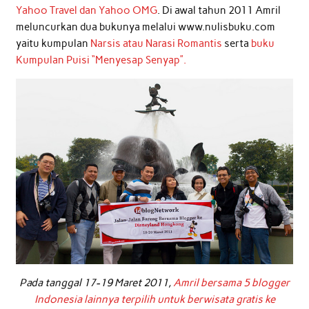
Yahoo Travel dan Yahoo OMG
. Di awal tahun 2011 Amril
meluncurkan dua bukunya melalui www.nulisbuku.com
yaitu kumpulan
Narsis atau Narasi Romantis
serta
buku
Kumpulan Puisi “Menyesap Senyap”.
Pada tanggal 17-19 Maret 2011,
Amril bersama 5 blogger
Indonesia lainnya terpilih untuk berwisata gratis ke