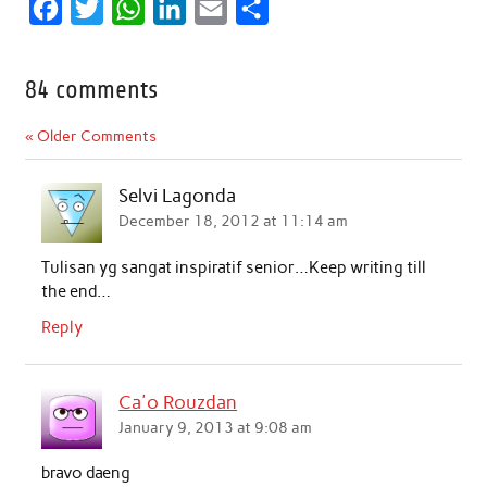
F
T
W
L
E
S
a
w
h
i
m
h
c
i
a
n
a
a
84 comments
e
t
t
k
i
r
« Older Comments
b
t
s
e
l
e
o
e
A
d
Selvi Lagonda
o
r
p
I
December 18, 2012 at 11:14 am
k
p
n
Tulisan yg sangat inspiratif senior…Keep writing till
the end…
Reply
Ca'o Rouzdan
January 9, 2013 at 9:08 am
bravo daeng