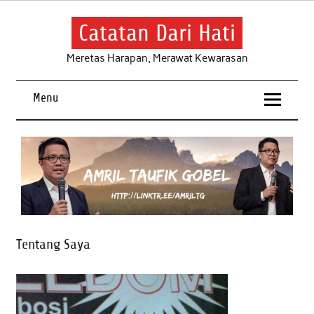
Skip
to
content
Catatan Dari Hati
Meretas Harapan, Merawat Kewarasan
Menu
Tentang Saya