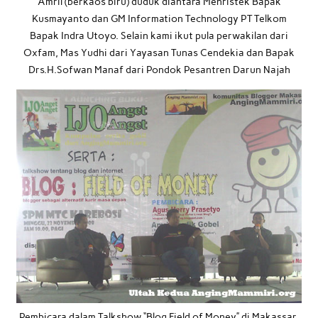
Amril (berkaos biru) duduk diantara Menristek Bapak
Kusmayanto dan GM Information Technology PT Telkom
Bapak Indra Utoyo. Selain kami ikut pula perwakilan dari
Oxfam, Mas Yudhi dari Yayasan Tunas Cendekia dan Bapak
Drs.H.Sofwan Manaf dari Pondok Pesantren Darun Najah
Pembicara dalam Talkshow “Blog Field of Money” di Makassar,