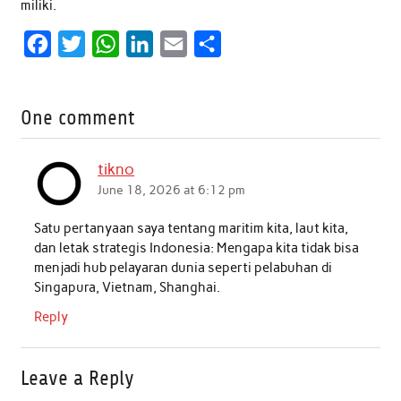
miliki.
F
T
W
L
E
S
a
w
h
i
m
h
c
i
a
n
a
a
One comment
e
t
t
k
i
r
b
t
s
e
l
e
tikno
o
e
A
d
June 18, 2026 at 6:12 pm
o
r
p
I
Satu pertanyaan saya tentang maritim kita, laut kita,
k
p
n
dan letak strategis Indonesia: Mengapa kita tidak bisa
menjadi hub pelayaran dunia seperti pelabuhan di
Singapura, Vietnam, Shanghai.
Reply
Leave a Reply