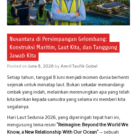
Nusantara di Persimpangan Gelombang:
Konstruksi Maritim, Laut Kita, dan Tanggung
Jawab Kita
Posted on
June 8, 2026
by
Amril Taufik Gobel
Setiap tahun, tanggal 8 Juni menjadi momen dunia berhenti
sejenak untuk menatap laut. Bukan sekadar memandangi
ombak yang indah, melainkan merenungkan apa yang telah
kita berikan kepada samudra yang selama ini memberi kita
segalanya.
Hari Laut Sedunia 2026, yang diperingati tepat hari ini,
mengusung tema resmi
“Reimagine: Beyond the World We
Know, a New Relationship With Our Ocean”
— sebuah