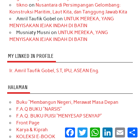
tikno
on
Nusantara di Persimpangan Gelombang:
Konstruksi Maritim, Laut Kita, dan Tanggung Jawab Kita
Amril Taufik Gobel
on
UNTUK MEREKA, YANG
MENYISAKAN JEJAK INDAH DI BATIN
Musniaty Musni
on
UNTUK MEREKA, YANG
MENYISAKAN JEJAK INDAH DI BATIN
MY LINKED IN PROFILE
Ir. Amril Taufik Gobel, S.T, IPU, ASEAN Eng.
HALAMAN
Buku “Membangun Negeri, Merawat Masa Depan
F.A.Q BUKU “NARSIS”
F.A.Q. BUKU PUISI “MENYESAP SENYAP”
Front Page
Karya & Kiprah
Facebook
Twitter
WhatsApp
LinkedIn
Email
S
KOLEKSI E-BOOK