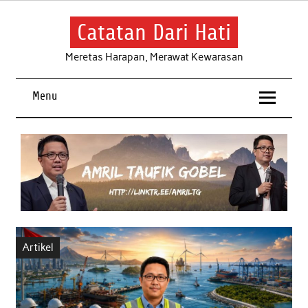
Skip
to
content
Catatan Dari Hati
Meretas Harapan, Merawat Kewarasan
Menu
Artikel