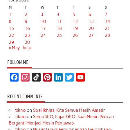
June 2026
M
T
W
T
F
S
S
1
2
3
4
5
6
7
8
9
10
11
12
13
14
15
16
17
18
19
20
21
22
23
24
25
26
27
28
29
30
« May
Jul »
FOLLOW ME:
F
I
T
P
L
T
Y
a
n
i
i
i
w
o
c
s
k
n
n
i
u
RECENT COMMENTS
e
t
T
t
k
t
T
tikno
on
Soal Ikhlas, Kita Semua Masih Amatir
b
a
o
e
e
t
u
tikno
on
Senja SEO, Fajar GEO: Saat Mesin Pencari
o
g
k
r
d
e
b
Berganti Menjadi Mesin Penjawab
o
r
e
I
r
e
tikno
on
Nusantara di Persimpangan Gelombang: