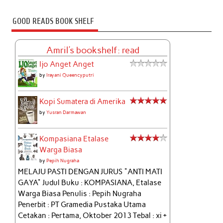
GOOD READS BOOK SHELF
Amril's bookshelf: read
Ijo Anget Anget
by
Irayani Queencyputri
Kopi Sumatera di Amerika
by
Yusran Darmawan
Kompasiana Etalase
Warga Biasa
by
Pepih Nugraha
MELAJU PASTI DENGAN JURUS "ANTI MATI
GAYA" Judul Buku : KOMPASIANA, Etalase
Warga Biasa Penulis : Pepih Nugraha
Penerbit : PT Gramedia Pustaka Utama
Cetakan : Pertama, Oktober 2013 Tebal : xi +