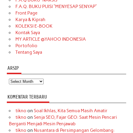
F.A.Q BUKU “NARSIS”
o
g
k
r
d
e
b
F.A.Q. BUKU PUISI “MENYESAP SENYAP”
o
r
e
I
r
e
Front Page
Karya & Kiprah
k
a
s
n
KOLEKSI E-BOOK
m
t
Kontak Saya
MY ARTICLE @YAHOO INDONESIA
Portofolio
Tentang Saya
ARSIP
Arsip
KOMENTAR TERBARU
tikno
on
Soal Ikhlas, Kita Semua Masih Amatir
tikno
on
Senja SEO, Fajar GEO: Saat Mesin Pencari
Berganti Menjadi Mesin Penjawab
tikno
on
Nusantara di Persimpangan Gelombang: