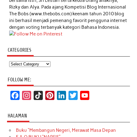
bersama istri, Sri Lestari serta kedua orang anaknya,
Rizky dan Alya. Pada ajang Kompetisi Blog Internasional
The Bobs (www.thebobs.com) keenam tahun 2010 blog
ini berhasil menjadi pemenang favorit pengguna internet
dengan voting terbanyak kategori Bahasa Indonesia.
CATEGORIES
Categories
FOLLOW ME:
F
I
T
P
L
T
Y
a
n
i
i
i
w
o
c
s
k
n
n
i
u
HALAMAN
e
t
T
t
k
t
T
Buku “Membangun Negeri, Merawat Masa Depan
b
a
o
e
e
t
u