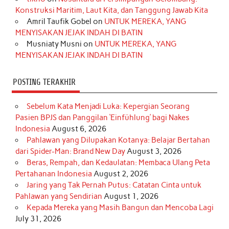
Konstruksi Maritim, Laut Kita, dan Tanggung Jawab Kita
k
a
s
n
Amril Taufik Gobel
on
UNTUK MEREKA, YANG
m
t
MENYISAKAN JEJAK INDAH DI BATIN
Musniaty Musni
on
UNTUK MEREKA, YANG
MENYISAKAN JEJAK INDAH DI BATIN
POSTING TERAKHIR
Sebelum Kata Menjadi Luka: Kepergian Seorang
Pasien BPJS dan Panggilan ‘Einfühlung’ bagi Nakes
Indonesia
August 6, 2026
Pahlawan yang Dilupakan Kotanya: Belajar Bertahan
dari Spider-Man: Brand New Day
August 3, 2026
Beras, Rempah, dan Kedaulatan: Membaca Ulang Peta
Pertahanan Indonesia
August 2, 2026
Jaring yang Tak Pernah Putus: Catatan Cinta untuk
Pahlawan yang Sendirian
August 1, 2026
Kepada Mereka yang Masih Bangun dan Mencoba Lagi
July 31, 2026