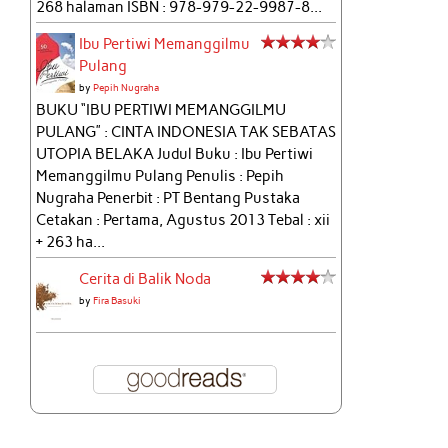
268 halaman ISBN : 978-979-22-9987-8...
Ibu Pertiwi Memanggilmu
Pulang
by
Pepih Nugraha
BUKU “IBU PERTIWI MEMANGGILMU
PULANG” : CINTA INDONESIA TAK SEBATAS
UTOPIA BELAKA Judul Buku : Ibu Pertiwi
Memanggilmu Pulang Penulis : Pepih
Nugraha Penerbit : PT Bentang Pustaka
Cetakan : Pertama, Agustus 2013 Tebal : xii
+ 263 ha...
Cerita di Balik Noda
by
Fira Basuki