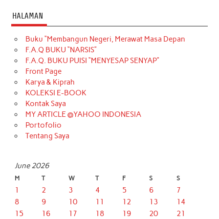
HALAMAN
Buku “Membangun Negeri, Merawat Masa Depan
F.A.Q BUKU “NARSIS”
F.A.Q. BUKU PUISI “MENYESAP SENYAP”
Front Page
Karya & Kiprah
KOLEKSI E-BOOK
Kontak Saya
MY ARTICLE @YAHOO INDONESIA
Portofolio
Tentang Saya
June 2026
M
T
W
T
F
S
S
1
2
3
4
5
6
7
8
9
10
11
12
13
14
15
16
17
18
19
20
21