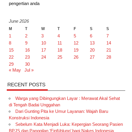
pengertian anda
June 2026
M
T
W
T
F
S
S
1
2
3
4
5
6
7
8
9
10
11
12
13
14
15
16
17
18
19
20
21
22
23
24
25
26
27
28
29
30
« May
Jul »
RECENT POSTS
Warga yang Dibingungkan Layar : Merawat Akal Sehat
di Tengah Badai Unggahan
Dari Gunting Pita ke Umur Layanan: Wajah Baru
Konstruksi Indonesia
Sebelum Kata Menjadi Luka: Kepergian Seorang Pasien
BPJS dan Panggilan ‘Einfühlung’ bagi Nakes Indonesia