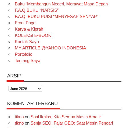
Buku “Membangun Negeri, Merawat Masa Depan
b
a
o
e
e
t
u
F.A.Q BUKU “NARSIS”
o
g
k
r
d
e
b
F.A.Q. BUKU PUISI “MENYESAP SENYAP”
o
r
e
I
r
e
Front Page
Karya & Kiprah
k
a
s
n
KOLEKSI E-BOOK
m
t
Kontak Saya
MY ARTICLE @YAHOO INDONESIA
Portofolio
Tentang Saya
ARSIP
Arsip
KOMENTAR TERBARU
tikno
on
Soal Ikhlas, Kita Semua Masih Amatir
tikno
on
Senja SEO, Fajar GEO: Saat Mesin Pencari