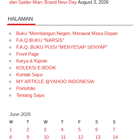
dari Spider-Man: Brand New Day
August 3, 2026
HALAMAN
Buku “Membangun Negeri, Merawat Masa Depan
F.A.Q BUKU “NARSIS”
F.A.Q. BUKU PUISI “MENYESAP SENYAP”
Front Page
Karya & Kiprah
KOLEKSI E-BOOK
Kontak Saya
MY ARTICLE @YAHOO INDONESIA
Portofolio
Tentang Saya
June 2026
M
T
W
T
F
S
S
1
2
3
4
5
6
7
8
9
10
11
12
13
14