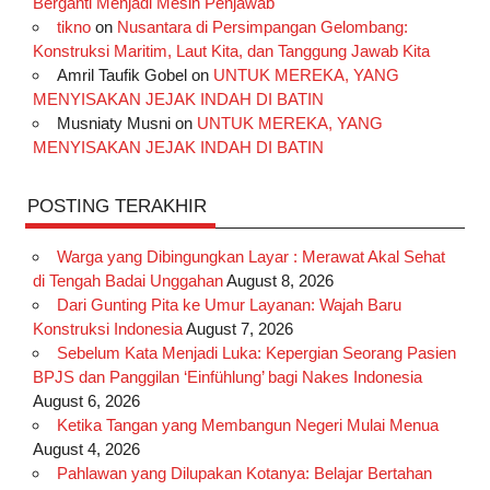
Berganti Menjadi Mesin Penjawab
o
r
e
I
r
e
tikno
on
Nusantara di Persimpangan Gelombang:
Konstruksi Maritim, Laut Kita, dan Tanggung Jawab Kita
k
a
s
n
Amril Taufik Gobel
on
UNTUK MEREKA, YANG
m
t
MENYISAKAN JEJAK INDAH DI BATIN
Musniaty Musni
on
UNTUK MEREKA, YANG
MENYISAKAN JEJAK INDAH DI BATIN
POSTING TERAKHIR
Warga yang Dibingungkan Layar : Merawat Akal Sehat
di Tengah Badai Unggahan
August 8, 2026
Dari Gunting Pita ke Umur Layanan: Wajah Baru
Konstruksi Indonesia
August 7, 2026
Sebelum Kata Menjadi Luka: Kepergian Seorang Pasien
BPJS dan Panggilan ‘Einfühlung’ bagi Nakes Indonesia
August 6, 2026
Ketika Tangan yang Membangun Negeri Mulai Menua
August 4, 2026
Pahlawan yang Dilupakan Kotanya: Belajar Bertahan