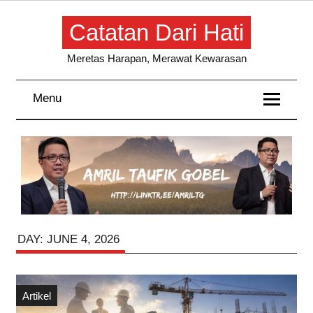
Skip
to
Catatan Dari Hati
content
Meretas Harapan, Merawat Kewarasan
Menu
DAY:
JUNE 4, 2026
Artikel