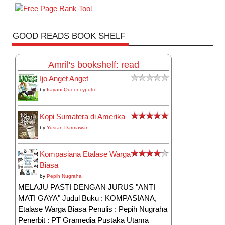
GOOD READS BOOK SHELF
Amril's bookshelf: read
Ijo Anget Anget
by
Irayani Queencyputri
Kopi Sumatera di Amerika
by
Yusran Darmawan
Kompasiana Etalase Warga
Biasa
by
Pepih Nugraha
MELAJU PASTI DENGAN JURUS "ANTI
MATI GAYA" Judul Buku : KOMPASIANA,
Etalase Warga Biasa Penulis : Pepih Nugraha
Penerbit : PT Gramedia Pustaka Utama