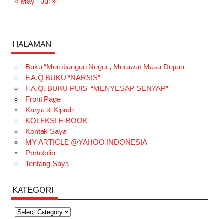
« May
Jul »
HALAMAN
Buku “Membangun Negeri, Merawat Masa Depan
F.A.Q BUKU “NARSIS”
F.A.Q. BUKU PUISI “MENYESAP SENYAP”
Front Page
Karya & Kiprah
KOLEKSI E-BOOK
Kontak Saya
MY ARTICLE @YAHOO INDONESIA
Portofolio
Tentang Saya
KATEGORI
Kategori