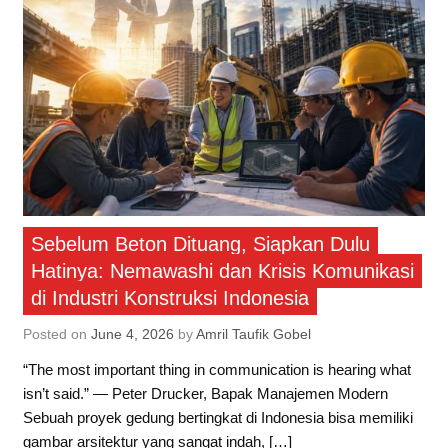
Sebelum Beton Dituang, Siapkan Dulu
Hatinya: Nemawashi dan Krisis Komunikasi
di Industri Konstruksi Indonesia
Posted on
June 4, 2026
by
Amril Taufik Gobel
“The most important thing in communication is hearing what
isn’t said.” — Peter Drucker, Bapak Manajemen Modern
Sebuah proyek gedung bertingkat di Indonesia bisa memiliki
gambar arsitektur yang sangat indah, […]