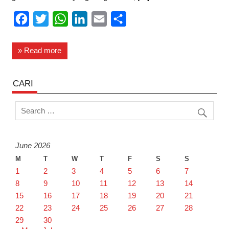
F
T
W
L
E
S
a
w
h
i
m
h
c
i
a
n
a
a
» Read more
e
t
t
k
i
r
b
t
s
e
l
e
CARI
o
e
A
d
o
r
p
I
k
p
n
June 2026
M
T
W
T
F
S
S
1
2
3
4
5
6
7
8
9
10
11
12
13
14
15
16
17
18
19
20
21
22
23
24
25
26
27
28
29
30