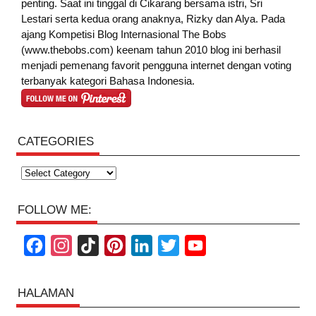
penting. Saat ini tinggal di Cikarang bersama istri, Sri
Lestari serta kedua orang anaknya, Rizky dan Alya. Pada
ajang Kompetisi Blog Internasional The Bobs
(www.thebobs.com) keenam tahun 2010 blog ini berhasil
menjadi pemenang favorit pengguna internet dengan voting
terbanyak kategori Bahasa Indonesia.
CATEGORIES
Categories
FOLLOW ME:
F
I
T
P
L
T
Y
a
n
i
i
i
w
o
c
s
k
n
n
i
u
HALAMAN
e
t
T
t
k
t
T