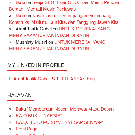
tikno
on
Senja SEO, Fajar GEO: Saat Mesin Pencari
Berganti Menjadi Mesin Penjawab
tikno
on
Nusantara di Persimpangan Gelombang:
Konstruksi Maritim, Laut Kita, dan Tanggung Jawab Kita
Amril Taufik Gobel
on
UNTUK MEREKA, YANG
MENYISAKAN JEJAK INDAH DI BATIN
Musniaty Musni
on
UNTUK MEREKA, YANG
MENYISAKAN JEJAK INDAH DI BATIN
MY LINKED IN PROFILE
Ir. Amril Taufik Gobel, S.T, IPU, ASEAN Eng.
HALAMAN
Buku “Membangun Negeri, Merawat Masa Depan
F.A.Q BUKU “NARSIS”
F.A.Q. BUKU PUISI “MENYESAP SENYAP”
Front Page