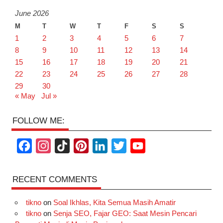
June 2026
M
T
W
T
F
S
S
1
2
3
4
5
6
7
8
9
10
11
12
13
14
15
16
17
18
19
20
21
22
23
24
25
26
27
28
29
30
« May
Jul »
FOLLOW ME:
F
I
T
P
L
T
Y
a
n
i
i
i
w
o
c
s
k
n
n
i
u
RECENT COMMENTS
e
t
T
t
k
t
T
tikno
on
Soal Ikhlas, Kita Semua Masih Amatir
b
a
o
e
e
t
u
tikno
on
Senja SEO, Fajar GEO: Saat Mesin Pencari
o
g
k
r
d
e
b