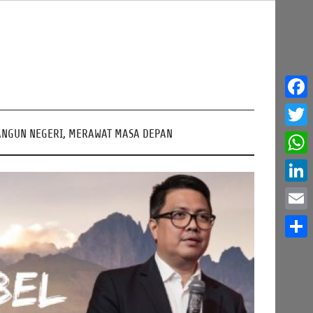
Face
NGUN NEGERI, MERAWAT MASA DEPAN
Twitt
What
Linke
Email
Share