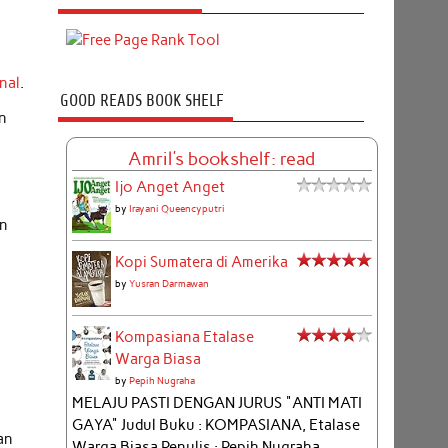
nal
.
GOOD READS BOOK SHELF
an
Amril's bookshelf: read
Ijo Anget Anget
by
Irayani Queencyputri
an
Kopi Sumatera di Amerika
by
Yusran Darmawan
Kompasiana Etalase
Warga Biasa
by
Pepih Nugraha
MELAJU PASTI DENGAN JURUS "ANTI MATI
GAYA" Judul Buku : KOMPASIANA, Etalase
an
Warga Biasa Penulis : Pepih Nugraha