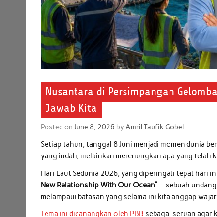
Nusantara di Persimpangan Gelomban
Jawab Kita
Posted on
June 8, 2026
by
Amril Taufik Gobel
Setiap tahun, tanggal 8 Juni menjadi momen dunia b
yang indah, melainkan merenungkan apa yang telah ki
Hari Laut Sedunia 2026, yang diperingati tepat hari 
New Relationship With Our Ocean”
— sebuah undang
melampaui batasan yang selama ini kita anggap wajar
Tema ini dicanangkan oleh PBB
sebagai seruan agar k