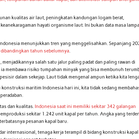
unan kualitas air laut, peningkatan kandungan logam berat,
eanekaragaman hayati organisme laut. Ini bukan data masa lamp
i Indonesia menunjukkan tren yang menggelisahkan. Sepanjang 20
en dibandingkan tahun sebelumnya
.
n, menjadikannya salah satu jalur paling padat dan paling rawan di
ik, ia membawa risiko tumpahan minyak yang bisa membunuh terum
sisir dalam sekejap. Laut tidak mengenal ampun ketika kita leng
i konstruksi maritim Indonesia hari ini, kita tidak sedang membaha
 peradaban.
as dan kualitas.
Indonesia saat ini memiliki sekitar 342 galangan
emproduksi sekitar 1.242 unit kapal per tahun. Angka yang terde
 terbatasnya pesanan kapal baru.
r internasional, tenaga kerja terampil di bidang konstruksi kapal