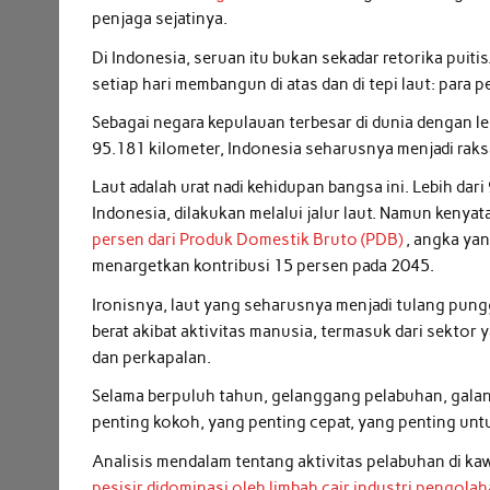
penjaga sejatinya.
Di Indonesia, seruan itu bukan sekadar retorika puit
setiap hari membangun di atas dan di tepi laut: para 
Sebagai negara kepulauan terbesar di dunia dengan le
95.181 kilometer, Indonesia seharusnya menjadi raks
Laut adalah urat nadi kehidupan bangsa ini. Lebih dar
Indonesia, dilakukan melalui jalur laut. Namun kenya
persen dari Produk Domestik Bruto (PDB)
, angka ya
menargetkan kontribusi 15 persen pada 2045.
Ironisnya, laut yang seharusnya menjadi tulang p
berat akibat aktivitas manusia, termasuk dari sektor 
dan perkapalan.
Selama berpuluh tahun, gelanggang pelabuhan, gala
penting kokoh, yang penting cepat, yang penting unt
Analisis mendalam tentang aktivitas pelabuhan di k
pesisir didominasi oleh limbah cair industri pengol