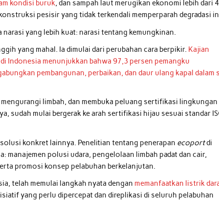
lam kondisi buruk
, dan sampah laut merugikan ekonomi lebih dari 
konstruksi pesisir yang tidak terkendali memperparah degradasi in
 narasi yang lebih kuat: narasi tentang kemungkinan.
gih yang mahal. Ia dimulai dari perubahan cara berpikir.
Kajian
na di Indonesia menunjukkan bahwa 97,3 persen pemangku
abungkan pembangunan, perbaikan, dan daur ulang kapal dalam 
mengurangi limbah, dan membuka peluang sertifikasi lingkungan
a, sudah mulai bergerak ke arah sertifikasi hijau sesuai standar I
olusi konkret lainnya. Penelitian tentang penerapan
ecoport
di
ma: manajemen polusi udara, pengelolaan limbah padat dan cair,
 serta promosi konsep pelabuhan berkelanjutan.
sia, telah memulai langkah nyata dengan
memanfaatkan listrik dara
nisiatif yang perlu dipercepat dan direplikasi di seluruh pelabuhan