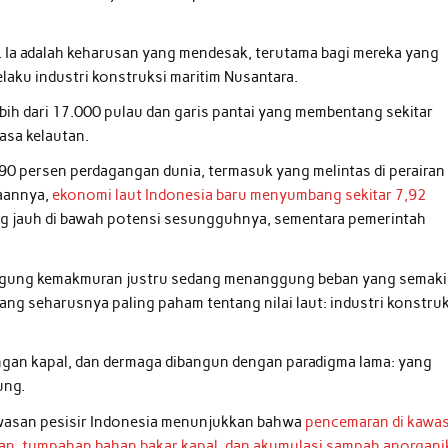
is. Ia adalah keharusan yang mendesak, terutama bagi mereka yang
pelaku industri konstruksi maritim Nusantara.
bih dari 17.000 pulau dan garis pantai yang membentang sekitar
asa kelautan.
i 90 persen perdagangan dunia, termasuk yang melintas di perairan
taannya,
ekonomi laut Indonesia baru menyumbang sekitar 7,92
ng jauh di bawah potensi sesungguhnya, sementara pemerintah
unggung kemakmuran justru sedang menanggung beban yang semak
yang seharusnya paling paham tentang nilai laut: industri konstru
ngan kapal, dan dermaga dibangun dengan paradigma lama: yang
ung.
awasan pesisir Indonesia menunjukkan bahwa
pencemaran di kawa
ahan, tumpahan bahan bakar kapal, dan akumulasi sampah anorgani