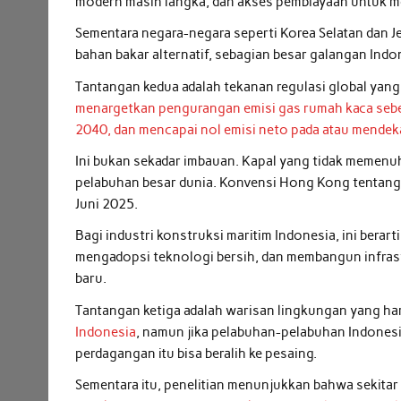
modern masih langka, dan akses pembiayaan untuk mo
Sementara negara-negara seperti Korea Selatan dan 
bahan bakar alternatif, sebagian besar galangan Indo
Tantangan kedua adalah tekanan regulasi global yan
menargetkan pengurangan emisi gas rumah kaca sebe
2040, dan mencapai nol emisi neto pada atau mendek
Ini bukan sekadar imbauan. Kapal yang tidak memenuh
pelabuhan besar dunia. Konvensi Hong Kong tentang d
Juni 2025.
Bagi industri konstruksi maritim Indonesia, ini bera
mengadopsi teknologi bersih, dan membangun infra
baru.
Tantangan ketiga adalah warisan lingkungan yang har
Indonesia
, namun jika pelabuhan-pelabuhan Indones
perdagangan itu bisa beralih ke pesaing.
Sementara itu, penelitian menunjukkan bahwa sekita