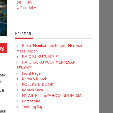
29
30
« May
Jul »
HALAMAN
Buku “Membangun Negeri, Merawat
ng
Masa Depan
F.A.Q BUKU “NARSIS”
F.A.Q. BUKU PUISI “MENYESAP
SENYAP”
Front Page
mbak
Karya & Kiprah
a.
KOLEKSI E-BOOK
Kontak Saya
, a
MY ARTICLE @YAHOO INDONESIA
Portofolio
Tentang Saya
jadi