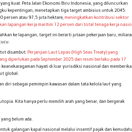
i yang kuat. Peta Jalan Ekonomi Biru Indonesia, yang diluncurkan
ku kepentingan, menetapkan tiga target ambisius untuk 2045:
0 persen atau 97,5 juta hektare,
meningkatkan kontribusi sektor
an lapangan kerja maritim 12 persen dari total tenaga kerja nasio
hkan ke lapangan, target ini berarti jutaan pekerjaan baru, miliar
cucu.
atut disambut.
Perjanjian Laut Lepas (High Seas Treaty) yang
yang diperlukan pada September 2025 dan resmi berlaku pada 17
n keanekaragaman hayati di luar yurisdiksi nasional dan memberik
ut global.
n diri sebagai pemimpin kawasan dalam tata kelola laut yang
utopia. Kita hanya perlu memilih arah yang benar, dan bergerak
 yang belum ada.
untuk galangan kapal nasional melalui insentif pajak dan kemudah