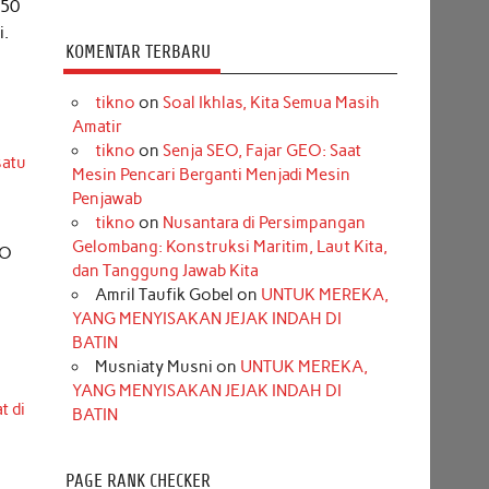
450
i.
KOMENTAR TERBARU
tikno
on
Soal Ikhlas, Kita Semua Masih
Amatir
tikno
on
Senja SEO, Fajar GEO: Saat
satu
Mesin Pencari Berganti Menjadi Mesin
Penjawab
tikno
on
Nusantara di Persimpangan
Gelombang: Konstruksi Maritim, Laut Kita,
SO
dan Tanggung Jawab Kita
Amril Taufik Gobel
on
UNTUK MEREKA,
YANG MENYISAKAN JEJAK INDAH DI
BATIN
Musniaty Musni
on
UNTUK MEREKA,
YANG MENYISAKAN JEJAK INDAH DI
t di
BATIN
PAGE RANK CHECKER