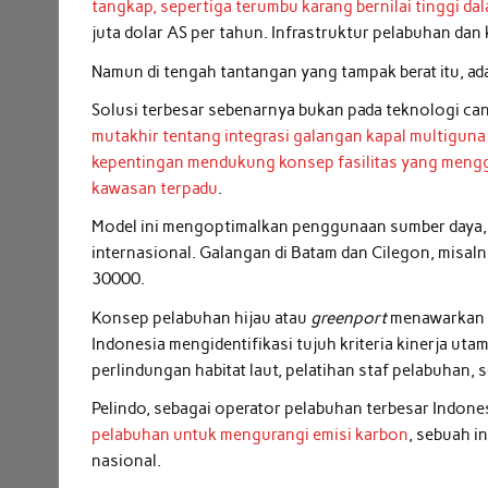
tangkap, sepertiga terumbu karang bernilai tinggi da
juta dolar AS per tahun. Infrastruktur pelabuhan dan 
Namun di tengah tantangan yang tampak berat itu, ada
Solusi terbesar sebenarnya bukan pada teknologi cang
mutakhir tentang integrasi galangan kapal multigu
kepentingan mendukung konsep fasilitas yang mengg
kawasan terpadu
.
Model ini mengoptimalkan penggunaan sumber daya, 
internasional. Galangan di Batam dan Cilegon, misalny
30000.
Konsep pelabuhan hijau atau
greenport
menawarkan s
Indonesia mengidentifikasi tujuh kriteria kinerja uta
perlindungan habitat laut, pelatihan staf pelabuhan,
Pelindo, sebagai operator pelabuhan terbesar Indone
pelabuhan untuk mengurangi emisi karbon
, sebuah i
nasional.