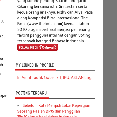
yang kurang penting. Saat ini tinggal di
Cikarang bersama istri, Sri Lestari serta
kedua orang anaknya, Rizky dan Alya. Pada
ajang Kompetisi Blog Internasional The
au.
Bobs (www.thebobs.com) keenam tahun
2010 blog ini berhasil menjadi pemenang
favorit pengguna internet dengan voting
24,
terbanyak kategori Bahasa Indonesia.
bu
ah.
MY LINKED IN PROFILE
s
Ir. Amril Taufik Gobel, S.T, IPU, ASEAN Eng.
POSTING TERBARU
ngar
Sebelum Kata Menjadi Luka: Kepergian
Seorang Pasien BPJS dan Panggilan