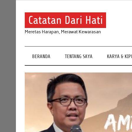
Skip
to
content
Catatan Dari Hati
Meretas Harapan, Merawat Kewarasan
BERANDA
TENTANG SAYA
KARYA & KI