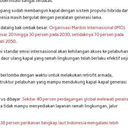
dernisasi sangat terbatas.
Jepang sudah membangun kapal dengan sistem propulsi hibrida da
nesia masih bergulat dengan peralatan generasi lama.
g datang bak ombak besar.
Organisasi Maritim Internasional (IMO)
sar 20 hingga 30 persen pada 2030, setidaknya 70 persen pada
ati 2050
.
i standar emisi internasional akan kehilangan akses ke pelabuha
aur ulang kapal yang ramah lingkungan telah berlaku efektif sej
rti berlomba dengan waktu untuk melakukan retrofit armada,
struktur pelabuhan yang mampu mendukung kapal-kapal generasi
us dibayar.
Sekitar 40 persen perdagangan global melewati perair
ia tidak mampu menyediakan layanan ramah lingkungan, jalur
r
38 persen perikanan tangkap laut Indonesia mengalami lebih