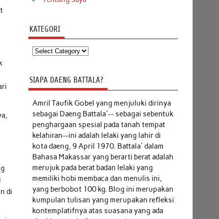
t
KATEGORI
Kategori
k
SIAPA DAENG BATTALA?
ri
Amril Taufik Gobel
yang menjuluki dirinya
sebagai Daeng Battala'-- sebagai sebentuk
ya,
penghargaan spesial pada tanah tempat
kelahiran--ini adalah lelaki yang lahir di
kota daeng, 9 April 1970. Battala' dalam
Bahasa Makassar yang berarti berat adalah
merujuk pada berat badan lelaki yang
ng
memiliki hobi membaca dan menulis ini,
i
yang berbobot 100 kg. Blog ini merupakan
n di
kumpulan tulisan yang merupakan refleksi
kontemplatifnya atas suasana yang ada