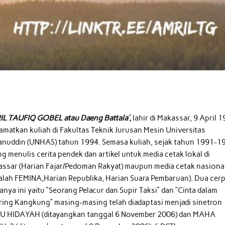
L TAUFIQ GOBEL atau Daeng Battala’
,
lahir di Makassar, 9 April 1
matkan kuliah di Fakultas Teknik Jurusan Mesin Universitas
nuddin (UNHAS) tahun 1994. Semasa kuliah, sejak tahun 1991-1
ng menulis cerita pendek dan artikel untuk media cetak lokal di
ssar (Harian Fajar/Pedoman Rakyat) maupun media cetak nasiona
alah FEMINA,Harian Republika, Harian Suara Pembaruan). Dua cer
anya ini yaitu “Seorang Pelacur dan Supir Taksi” dan “Cinta dalam
ring Kangkung” masing-masing telah diadaptasi menjadi sinetron
U HIDAYAH (ditayangkan tanggal 6 November 2006) dan MAHA