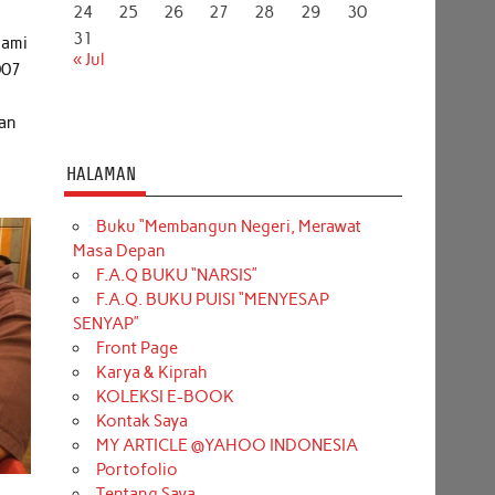
24
25
26
27
28
29
30
31
lami
« Jul
007
kan
HALAMAN
Buku “Membangun Negeri, Merawat
Masa Depan
F.A.Q BUKU “NARSIS”
F.A.Q. BUKU PUISI “MENYESAP
SENYAP”
Front Page
Karya & Kiprah
KOLEKSI E-BOOK
Kontak Saya
MY ARTICLE @YAHOO INDONESIA
Portofolio
Tentang Saya