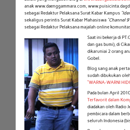
anak www.daenggammara.com, www.puisicinta.dagd
sebagai Redaktur Pelaksana Surat Kabar Kampus
“Ide
sekaligus perintis Surat Kabar Mahasiswa
“Channel 9
sebagai Redaktur Pelaksana majalah online komunit
Saat ini bekerja di 
dan gas bumi), di Cik
dikaruniai 2 orang an
Gobel.
Blog sang anak perta
sudah dibukukan oleh
“WARNA-WARNI HID
Pada bulan April 201
Terfavorit dalam Kom
diadakan oleh Radio J
pembicara dalam berb
seluruh Indonesia (bi