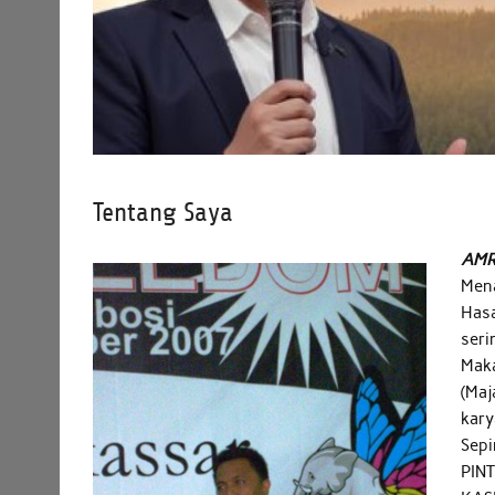
Tentang Saya
AMRI
Mena
Hasa
seri
Maka
(Maj
kary
Sepi
PINT