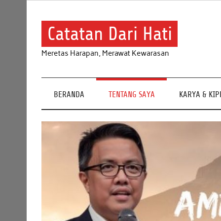
Skip
to
content
Catatan Dari Hati
Meretas Harapan, Merawat Kewarasan
BERANDA
TENTANG SAYA
KARYA & KI