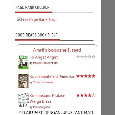
PAGE RANK CHECKER
GOOD READS BOOK SHELF
Amril's bookshelf: read
Ijo Anget Anget
by
Irayani Queencyputri
Kopi Sumatera di Amerika
by
Yusran Darmawan
Kompasiana Etalase
Warga Biasa
by
Pepih Nugraha
MELAJU PASTI DENGAN JURUS "ANTI MATI