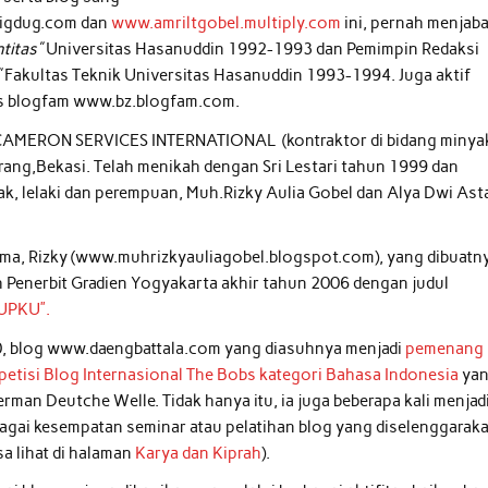
igdug.com dan
www.amriltgobel.multiply.com
ini, pernah menjaba
ntitas”
Universitas Hasanuddin 1992-1993 dan Pemimpin Redaksi
”
Fakultas Teknik Universitas Hasanuddin 1993-1994.
Juga aktif
as blogfam www.bz.blogfam.com.
PT.CAMERON SERVICES INTERNATIONAL (kontraktor di bidang minya
arang,Bekasi. Telah menikah dengan Sri Lestari tahun 1999 dan
ak, lelaki dan perempuan, Muh.Rizky Aulia Gobel dan Alya Dwi Asta
ma, Rizky (www.muhrizkyauliagobel.blogspot.com), yang dibuatn
 Penerbit Gradien Yogyakarta akhir tahun 2006 dengan judul
UPKU”.
0, blog www.daengbattala.com yang diasuhnya menjadi
pemenang
petisi Blog Internasional The Bobs kategori Bahasa Indonesia
ya
erman Deutche Welle. Tidak hanya itu, ia juga beberapa kali menjad
agai kesempatan seminar atau pelatihan blog yang diselenggaraka
sa lihat di halaman
Karya dan Kiprah
).