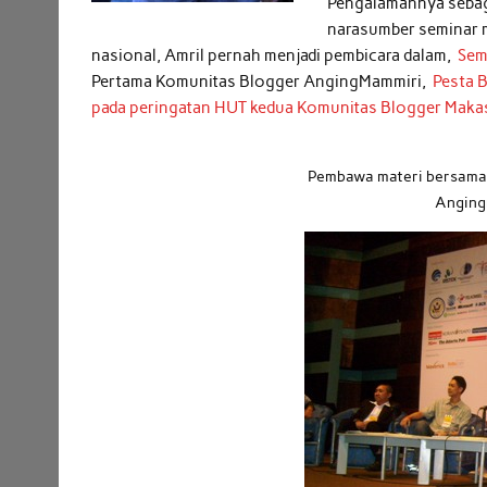
Pengalamannya sebagai
narasumber seminar m
nasional, Amril pernah menjadi pembicara dalam,
Sem
Pertama Komunitas Blogger AngingMammiri,
Pesta 
pada peringatan HUT kedua Komunitas Blogger Makas
Pembawa materi bersama 
Anging