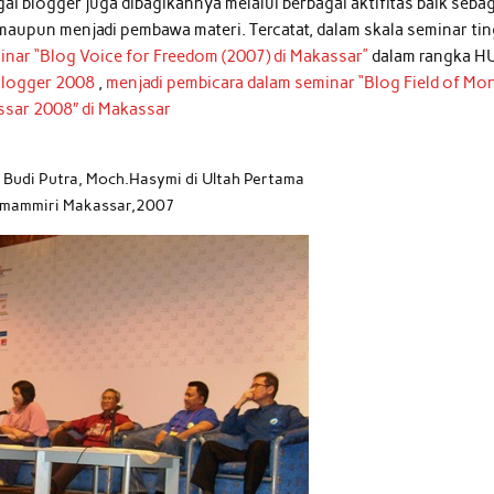
 blogger juga dibagikannya melalui berbagai aktifitas baik sebag
aupun menjadi pembawa materi. Tercatat, dalam skala seminar tin
inar “Blog Voice for Freedom (2007) di Makassar”
dalam rangka H
Blogger 2008
,
menjadi pembicara dalam seminar “Blog Field of Mo
sar 2008″ di Makassar
Budi Putra, Moch.Hasymi di Ultah Pertama
mammiri Makassar,2007