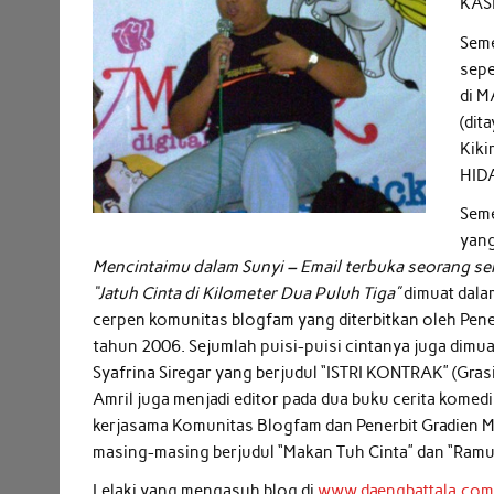
KASI
Seme
sepe
di M
(dit
Kiki
HID
Seme
yang
Mencintaimu dalam Sunyi – Email terbuka seorang se
“Jatuh Cinta di Kilometer Dua Puluh Tiga”
dimuat dala
cerpen komunitas blogfam yang diterbitkan oleh Pener
tahun 2006. Sejumlah puisi-puisi cintanya juga dimua
Syafrina Siregar yang berjudul “ISTRI KONTRAK” (Grasi
Amril juga menjadi editor pada dua buku cerita komedi 
kerjasama Komunitas Blogfam dan Penerbit Gradien 
masing-masing berjudul “Makan Tuh Cinta” dan “Ramu
Lelaki yang mengasuh blog di
www.daengbattala.co