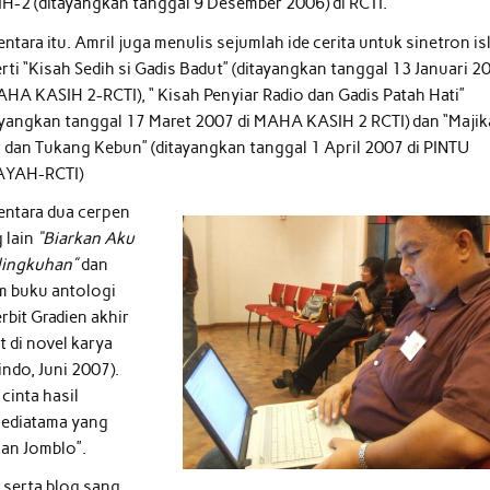
H-2 (ditayangkan tanggal 9 Desember 2006) di RCTI.
ntara itu. Amril juga menulis sejumlah ide cerita untuk sinetron is
rti “Kisah Sedih si Gadis Badut” (ditayangkan tanggal 13 Januari 2
AHA KASIH 2-RCTI), “ Kisah Penyiar Radio dan Gadis Patah Hati”
ayangkan tanggal 17 Maret 2007 di MAHA KASIH 2 RCTI) dan “Maji
r dan Tukang Kebun” (ditayangkan tanggal 1 April 2007 di PINTU
AYAH-RCTI)
ntara dua cerpen
 lain
“Biarkan Aku
lingkuhan”
dan
m buku antologi
bit Gradien akhir
t di novel karya
ndo, Juni 2007).
cinta hasil
Mediatama yang
an Jomblo”.
m
serta blog sang