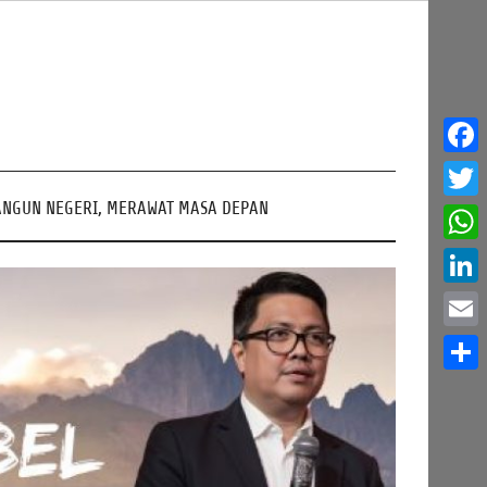
Face
NGUN NEGERI, MERAWAT MASA DEPAN
Twitt
What
Linke
Email
Share