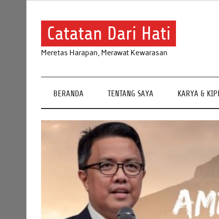
Skip
to
content
Catatan Dari Hati
Meretas Harapan, Merawat Kewarasan
BERANDA
TENTANG SAYA
KARYA & KI