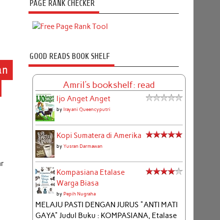
PAGE RANK CHECKER
GOOD READS BOOK SHELF
an
Amril's bookshelf: read
Ijo Anget Anget
by
Irayani Queencyputri
Kopi Sumatera di Amerika
by
Yusran Darmawan
ar
Kompasiana Etalase
Warga Biasa
by
Pepih Nugraha
MELAJU PASTI DENGAN JURUS "ANTI MATI
GAYA" Judul Buku : KOMPASIANA, Etalase