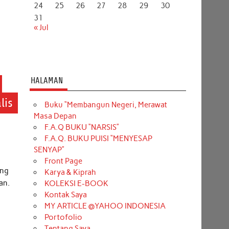
24
25
26
27
28
29
30
31
« Jul
HALAMAN
lis
Buku “Membangun Negeri, Merawat
Masa Depan
F.A.Q BUKU “NARSIS”
F.A.Q. BUKU PUISI “MENYESAP
SENYAP”
Front Page
ang
Karya & Kiprah
an.
KOLEKSI E-BOOK
Kontak Saya
MY ARTICLE @YAHOO INDONESIA
Portofolio
Tentang Saya