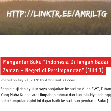
Mengantar Buku “Indonesia Di Tengah Badai
Zaman – Negeri di Persimpangan” (Jilid 1)
Posted on
July 21, 2026
by
Amril Taufik Gobel
Segala puji dan syukur saya panjatkan ke hadirat Allah SWT, Tuha
Yang Maha Kuasa, atas limpahan rahmat dan karunia-Nya sehing
buku kumpulan opini ini dapat hadir ke hadapan pembaca. Buku [