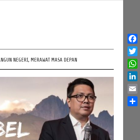
Face
NGUN NEGERI, MERAWAT MASA DEPAN
Twitt
What
Linke
Email
Share