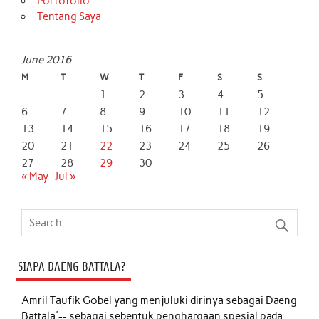
Portofolio
Tentang Saya
June 2016
M
T
W
T
F
S
S
1
2
3
4
5
6
7
8
9
10
11
12
13
14
15
16
17
18
19
20
21
22
23
24
25
26
27
28
29
30
« May
Jul »
SIAPA DAENG BATTALA?
Amril Taufik Gobel
yang menjuluki dirinya sebagai Daeng
Battala'-- sebagai sebentuk penghargaan spesial pada