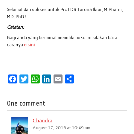
Selamat dan sukses untuk Prof.DR.Taruna Ikrar, M.Pharm,
MD, PhD !
Catatan:
Bagi anda yang berminat memiliki buku ini silakan baca
caranya
disini
F
T
W
L
E
S
a
w
h
i
m
h
c
i
a
n
a
a
One comment
e
t
t
k
i
r
b
t
s
e
l
e
Chandra
o
e
A
d
August 17, 2016 at 10:49 am
o
r
p
I