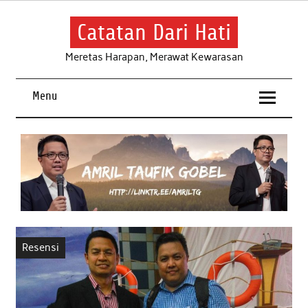
Skip
to
content
Catatan Dari Hati
Meretas Harapan, Merawat Kewarasan
Menu
Resensi