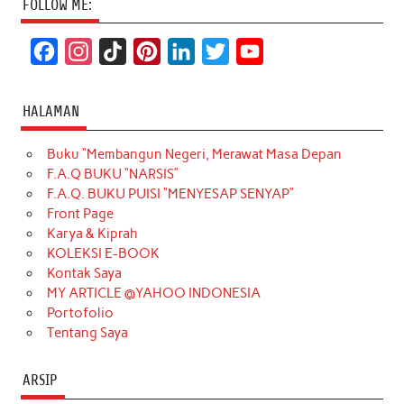
FOLLOW ME:
F
I
T
P
L
T
Y
a
n
i
i
i
w
o
c
s
k
n
n
i
u
HALAMAN
e
t
T
t
k
t
T
Buku “Membangun Negeri, Merawat Masa Depan
b
a
o
e
e
t
u
F.A.Q BUKU “NARSIS”
o
g
k
r
d
e
b
F.A.Q. BUKU PUISI “MENYESAP SENYAP”
o
r
e
I
r
e
Front Page
Karya & Kiprah
k
a
s
n
KOLEKSI E-BOOK
m
t
Kontak Saya
MY ARTICLE @YAHOO INDONESIA
Portofolio
Tentang Saya
ARSIP