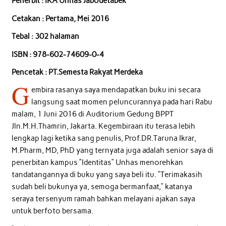
Penerbit : IKA Unhas Jabodetabek
Cetakan : Pertama, Mei 2016
Tebal : 302 halaman
ISBN : 978-602-74609-0-4
Pencetak : PT.Semesta Rakyat Merdeka
G
embira rasanya saya mendapatkan buku ini secara
langsung saat momen peluncurannya pada hari Rabu
malam, 1 Juni 2016 di Auditorium Gedung BPPT
Jln.M.H.Thamrin, Jakarta. Kegembiraan itu terasa lebih
lengkap lagi ketika sang penulis, Prof.DR.Taruna Ikrar,
M.Pharm, MD, PhD yang ternyata juga adalah senior saya di
penerbitan kampus “Identitas” Unhas menorehkan
tandatangannya di buku yang saya beli itu. “Terimakasih
sudah beli bukunya ya, semoga bermanfaat,” katanya
seraya tersenyum ramah bahkan melayani ajakan saya
untuk berfoto bersama.