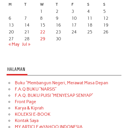
M
T
W
T
F
S
S
1
2
3
4
5
6
7
8
9
10
11
12
13
14
15
16
17
18
19
20
21
22
23
24
25
26
27
28
29
30
« May
Jul »
HALAMAN
Buku “Membangun Negeri, Merawat Masa Depan
F.A.Q BUKU “NARSIS”
F.A.Q. BUKU PUISI “MENYESAP SENYAP”
Front Page
Karya & Kiprah
KOLEKSI E-BOOK
Kontak Saya
MY ARTICLE @YAHOO INDONESIA