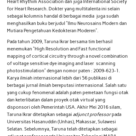
Heart Rhythim Association dan juga International Society
for Heart Research. Dokter yang multitalenta ini selain
sebagai kolumnis handal di berbagai media juga sudah
menghasilkan buku berjudul “Ilmu Neurosains Modern dan
Mutiara Pengetahuan Kedokteran Moderen”.
Pada tahun 2009, Taruna Ikrar bersama tim berhasil
menemukan “High Resolution and Fast functional
mapping of cortical circuitry through a novel combination
of voltage sensitive dye imaging and laser scanning
photostimulation” dengan nomor paten : 2009-623-1.
Karya ilmiah internasional lebih dari 56 publikasi di
berbagai jurnal ilmiah bereputasi internasional. Salah satu
yang cukup fenomenal adalah paten pemetaan fungsi otak
dan keterlibatan dalam proyek otak virtual yang
disponsori oleh Pemerintah USA. Akhir Mei 2016 silam,
Taruna Ikrar ditetapkan sebagai
adjunct professor
pada
Universitas Hasanuddin (Unhas), Makassar, Sulawesi
Selatan. Sebelumnya, Taruna telah ditetapkan sebagai