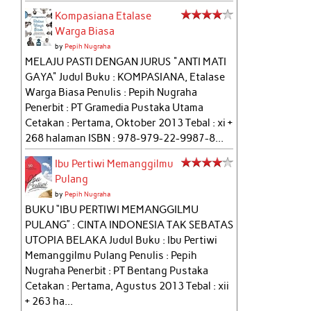
Kompasiana Etalase
Warga Biasa
by
Pepih Nugraha
MELAJU PASTI DENGAN JURUS "ANTI MATI
GAYA" Judul Buku : KOMPASIANA, Etalase
Warga Biasa Penulis : Pepih Nugraha
Penerbit : PT Gramedia Pustaka Utama
Cetakan : Pertama, Oktober 2013 Tebal : xi +
268 halaman ISBN : 978-979-22-9987-8...
Ibu Pertiwi Memanggilmu
Pulang
by
Pepih Nugraha
BUKU “IBU PERTIWI MEMANGGILMU
PULANG” : CINTA INDONESIA TAK SEBATAS
UTOPIA BELAKA Judul Buku : Ibu Pertiwi
Memanggilmu Pulang Penulis : Pepih
Nugraha Penerbit : PT Bentang Pustaka
Cetakan : Pertama, Agustus 2013 Tebal : xii
+ 263 ha...