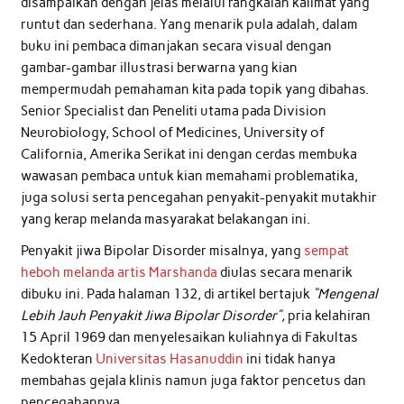
disampaikan dengan jelas melalui rangkaian kalimat yang
runtut dan sederhana. Yang menarik pula adalah, dalam
buku ini pembaca dimanjakan secara visual dengan
gambar-gambar illustrasi berwarna yang kian
mempermudah pemahaman kita pada topik yang dibahas.
Senior Specialist dan Peneliti utama pada Division
Neurobiology, School of Medicines, University of
California, Amerika Serikat ini dengan cerdas membuka
wawasan pembaca untuk kian memahami problematika,
juga solusi serta pencegahan penyakit-penyakit mutakhir
yang kerap melanda masyarakat belakangan ini.
Penyakit jiwa Bipolar Disorder misalnya, yang
sempat
heboh melanda artis Marshanda
diulas secara menarik
dibuku ini. Pada halaman 132, di artikel bertajuk
“Mengenal
Lebih Jauh Penyakit Jiwa Bipolar Disorder”,
pria kelahiran
15 April 1969 dan menyelesaikan kuliahnya di Fakultas
Kedokteran
Universitas Hasanuddin
ini tidak hanya
membahas gejala klinis namun juga faktor pencetus dan
pencegahannya.