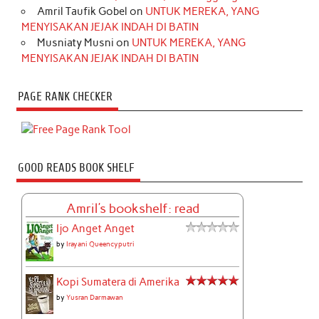
Amril Taufik Gobel
on
UNTUK MEREKA, YANG
MENYISAKAN JEJAK INDAH DI BATIN
Musniaty Musni
on
UNTUK MEREKA, YANG
MENYISAKAN JEJAK INDAH DI BATIN
PAGE RANK CHECKER
GOOD READS BOOK SHELF
Amril's bookshelf: read
Ijo Anget Anget
by
Irayani Queencyputri
Kopi Sumatera di Amerika
by
Yusran Darmawan