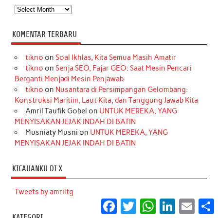
Arsip
KOMENTAR TERBARU
tikno
on
Soal Ikhlas, Kita Semua Masih Amatir
tikno
on
Senja SEO, Fajar GEO: Saat Mesin Pencari
Berganti Menjadi Mesin Penjawab
tikno
on
Nusantara di Persimpangan Gelombang:
Konstruksi Maritim, Laut Kita, dan Tanggung Jawab Kita
Amril Taufik Gobel
on
UNTUK MEREKA, YANG
MENYISAKAN JEJAK INDAH DI BATIN
Musniaty Musni
on
UNTUK MEREKA, YANG
MENYISAKAN JEJAK INDAH DI BATIN
KICAUANKU DI X
Tweets by amriltg
Facebook
Twitter
WhatsApp
LinkedIn
Email
S
KATEGORI