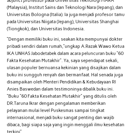
adjunct professor
pada Universitas Teknologi MARA
(Malaysia), Institut Sains dan Teknologi Nara (Jepang), dan
Universitas Bologna (Italia). Ia juga menjadi profesor tamu
pada Universitas Niigata (Jepang), Universitas Shanghai
(Tiongkok), dan Universitas Indonesia.
“Dengan memiliki buku ini, seakan kita mempunyai dokter
pribadi sendiri dalam rumah,”ungkap A.Razak Wawo Ketua
IKA UNHAS Jabodetabek dalam acara peluncuran buku “60
Fakta Kesehatan Mutakhir”. Ya, saya sependapat sekali,
ulasan populer bernuansa kekinian yang disajikan dalam
buku ini sungguh renyah dan bermanfaat. Hal senada juga
disampaikan oleh Menteri Pendidikan & Kebudayaan RI
Anies Baswedan dalam testimoninya dibalik buku ini.
“Buku “60 Fakta Kesehatan Mutakhir” yang ditulis oleh
DR.Taruna Ikrar dengan pengalaman memberikan
pelayanan mulai level Puskesmas sampai tingkat
internasional, menjadi buku sangat penting dan wajib
dibaca, bagi siapa saja yang ingin menggali ilmu kesehatan
terkini”.