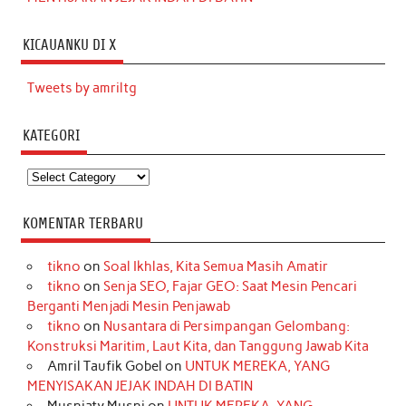
KICAUANKU DI X
Tweets by amriltg
KATEGORI
Kategori
KOMENTAR TERBARU
tikno
on
Soal Ikhlas, Kita Semua Masih Amatir
tikno
on
Senja SEO, Fajar GEO: Saat Mesin Pencari
Berganti Menjadi Mesin Penjawab
tikno
on
Nusantara di Persimpangan Gelombang:
Konstruksi Maritim, Laut Kita, dan Tanggung Jawab Kita
Amril Taufik Gobel
on
UNTUK MEREKA, YANG
MENYISAKAN JEJAK INDAH DI BATIN
Musniaty Musni
on
UNTUK MEREKA, YANG