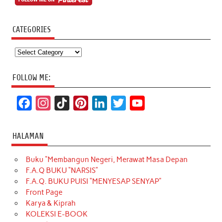
CATEGORIES
Categories
FOLLOW ME:
F
I
T
P
L
T
Y
a
n
i
i
i
w
o
c
s
k
n
n
i
u
HALAMAN
e
t
T
t
k
t
T
Buku “Membangun Negeri, Merawat Masa Depan
b
a
o
e
e
t
u
F.A.Q BUKU “NARSIS”
o
g
k
r
d
e
b
F.A.Q. BUKU PUISI “MENYESAP SENYAP”
o
r
e
I
r
e
Front Page
Karya & Kiprah
k
a
s
n
KOLEKSI E-BOOK
m
t