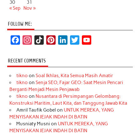
30
31
« Sep
Nov »
FOLLOW ME:
F
I
T
P
L
T
Y
a
n
i
i
i
w
o
c
s
k
n
n
i
u
RECENT COMMENTS
e
t
T
t
k
t
T
tikno
on
Soal Ikhlas, Kita Semua Masih Amatir
b
a
o
e
e
t
u
tikno
on
Senja SEO, Fajar GEO: Saat Mesin Pencari
o
g
k
r
d
e
b
Berganti Menjadi Mesin Penjawab
o
r
e
I
r
e
tikno
on
Nusantara di Persimpangan Gelombang:
Konstruksi Maritim, Laut Kita, dan Tanggung Jawab Kita
k
a
s
n
Amril Taufik Gobel
on
UNTUK MEREKA, YANG
m
t
MENYISAKAN JEJAK INDAH DI BATIN
Musniaty Musni
on
UNTUK MEREKA, YANG
MENYISAKAN JEJAK INDAH DI BATIN