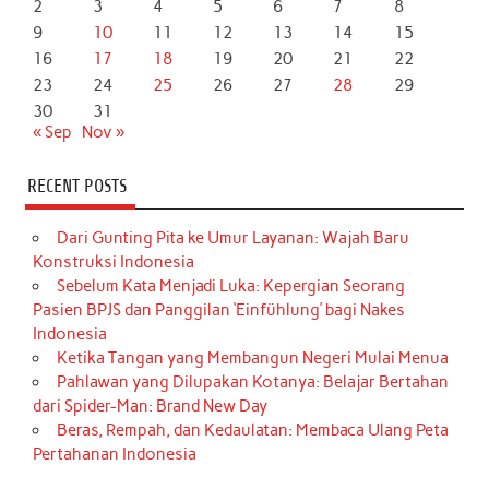
2
3
4
5
6
7
8
9
10
11
12
13
14
15
16
17
18
19
20
21
22
23
24
25
26
27
28
29
30
31
« Sep
Nov »
RECENT POSTS
Dari Gunting Pita ke Umur Layanan: Wajah Baru
Konstruksi Indonesia
Sebelum Kata Menjadi Luka: Kepergian Seorang
Pasien BPJS dan Panggilan ‘Einfühlung’ bagi Nakes
Indonesia
Ketika Tangan yang Membangun Negeri Mulai Menua
Pahlawan yang Dilupakan Kotanya: Belajar Bertahan
dari Spider-Man: Brand New Day
Beras, Rempah, dan Kedaulatan: Membaca Ulang Peta
Pertahanan Indonesia