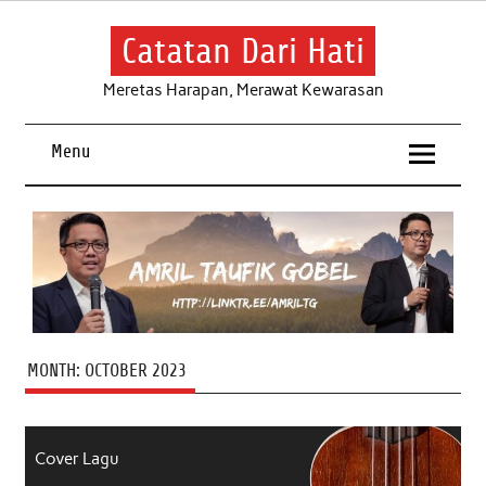
Skip
to
content
Catatan Dari Hati
Meretas Harapan, Merawat Kewarasan
Menu
MONTH:
OCTOBER 2023
Cover Lagu