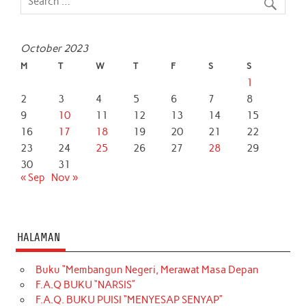
o
r
p
I
k
p
n
October 2023
M
T
W
T
F
S
S
1
2
3
4
5
6
7
8
9
10
11
12
13
14
15
16
17
18
19
20
21
22
23
24
25
26
27
28
29
30
31
« Sep
Nov »
HALAMAN
Buku “Membangun Negeri, Merawat Masa Depan
F.A.Q BUKU “NARSIS”
F.A.Q. BUKU PUISI “MENYESAP SENYAP”