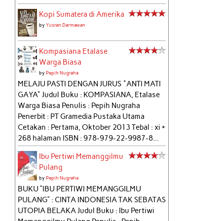
Kopi Sumatera di Amerika
by
Yusran Darmawan
Kompasiana Etalase
Warga Biasa
by
Pepih Nugraha
MELAJU PASTI DENGAN JURUS "ANTI MATI
GAYA" Judul Buku : KOMPASIANA, Etalase
Warga Biasa Penulis : Pepih Nugraha
Penerbit : PT Gramedia Pustaka Utama
Cetakan : Pertama, Oktober 2013 Tebal : xi +
268 halaman ISBN : 978-979-22-9987-8...
Ibu Pertiwi Memanggilmu
Pulang
by
Pepih Nugraha
BUKU “IBU PERTIWI MEMANGGILMU
PULANG” : CINTA INDONESIA TAK SEBATAS
UTOPIA BELAKA Judul Buku : Ibu Pertiwi