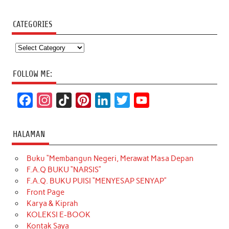
CATEGORIES
Categories
FOLLOW ME:
F
I
T
P
L
T
Y
a
n
i
i
i
w
o
c
s
k
n
n
i
u
HALAMAN
e
t
T
t
k
t
T
Buku “Membangun Negeri, Merawat Masa Depan
b
a
o
e
e
t
u
F.A.Q BUKU “NARSIS”
o
g
k
r
d
e
b
F.A.Q. BUKU PUISI “MENYESAP SENYAP”
o
r
e
I
r
e
Front Page
Karya & Kiprah
k
a
s
n
KOLEKSI E-BOOK
m
t
Kontak Saya