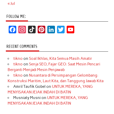
« Jul
FOLLOW ME:
F
I
T
P
L
T
Y
a
n
i
i
i
w
o
c
s
k
n
n
i
u
RECENT COMMENTS
e
t
T
t
k
t
T
tikno
on
Soal Ikhlas, Kita Semua Masih Amatir
b
a
o
e
e
t
u
tikno
on
Senja SEO, Fajar GEO: Saat Mesin Pencari
o
g
k
r
d
e
b
Berganti Menjadi Mesin Penjawab
o
r
e
I
r
e
tikno
on
Nusantara di Persimpangan Gelombang:
Konstruksi Maritim, Laut Kita, dan Tanggung Jawab Kita
k
a
s
n
Amril Taufik Gobel
on
UNTUK MEREKA, YANG
m
t
MENYISAKAN JEJAK INDAH DI BATIN
Musniaty Musni
on
UNTUK MEREKA, YANG
MENYISAKAN JEJAK INDAH DI BATIN