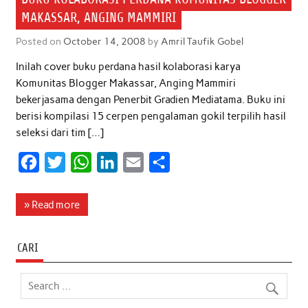
MAKASSAR, ANGING MAMMIRI
Posted on
October 14, 2008
by
Amril Taufik Gobel
Inilah cover buku perdana hasil kolaborasi karya
Komunitas Blogger Makassar, Anging Mammiri
bekerjasama dengan Penerbit Gradien Mediatama. Buku ini
berisi kompilasi 15 cerpen pengalaman gokil terpilih hasil
seleksi dari tim […]
F
T
W
L
E
S
a
w
h
i
m
h
c
i
a
n
a
a
» Read more
e
t
t
k
i
r
b
t
s
e
l
e
CARI
o
e
A
d
o
r
p
I
k
p
n