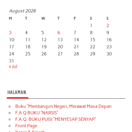
August 2026
M
T
W
T
F
S
S
1
2
3
4
5
6
7
8
9
10
11
12
13
14
15
16
17
18
19
20
21
22
23
24
25
26
27
28
29
30
31
« Jul
HALAMAN
Buku “Membangun Negeri, Merawat Masa Depan
F.A.Q BUKU “NARSIS”
F.A.Q. BUKU PUISI “MENYESAP SENYAP”
Front Page