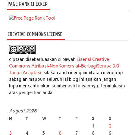
PAGE RANK CHECKER
CREATIVE COMMONS LICENSE
ciptaan disebarluaskan di bawah
Lisensi Creative
Commons Atribusi-NonKomersial-BerbagiSerupa 3.0
Tanpa Adaptasi
. Silakan anda mengambil atau mengutip
sebagian maupun seluruh isi blog ini asalkan jangan
lupa mencantumkan sumber asli tulisannya. Terimakasih
atas pengertian anda
August 2026
M
T
W
T
F
S
S
1
2
3
4
5
6
7
8
9