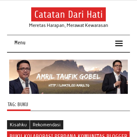
Skip
to
content
Catatan Dari Hati
Meretas Harapan, Merawat Kewarasan
Menu
TAG:
BUKU
Kisahku
Rekomendasi
BUKU KOLABORASI PERDANA KOMUNITAS BLOGGER