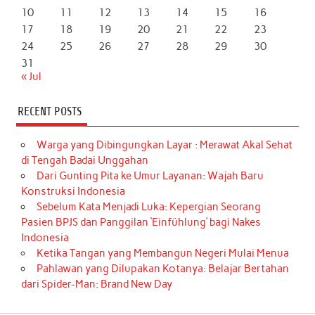
10
11
12
13
14
15
16
17
18
19
20
21
22
23
24
25
26
27
28
29
30
31
« Jul
RECENT POSTS
Warga yang Dibingungkan Layar : Merawat Akal Sehat
di Tengah Badai Unggahan
Dari Gunting Pita ke Umur Layanan: Wajah Baru
Konstruksi Indonesia
Sebelum Kata Menjadi Luka: Kepergian Seorang
Pasien BPJS dan Panggilan ‘Einfühlung’ bagi Nakes
Indonesia
Ketika Tangan yang Membangun Negeri Mulai Menua
Pahlawan yang Dilupakan Kotanya: Belajar Bertahan
dari Spider-Man: Brand New Day