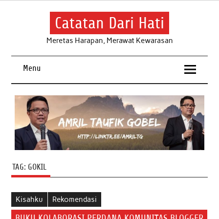
Skip
to
content
Catatan Dari Hati
Meretas Harapan, Merawat Kewarasan
Menu
TAG:
GOKIL
Kisahku
Rekomendasi
BUKU KOLABORASI PERDANA KOMUNITAS BLOGGER