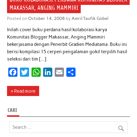
MAKASSAR, ANGING MAMMIRI
Posted on
October 14, 2008
by
Amril Taufik Gobel
Inilah cover buku perdana hasil kolaborasi karya
Komunitas Blogger Makassar, Anging Mammiri
bekerjasama dengan Penerbit Gradien Mediatama. Buku ini
berisi kompilasi 15 cerpen pengalaman gokil terpilih hasil
seleksi dari tim […]
F
T
W
L
E
S
a
w
h
i
m
h
c
i
a
n
a
a
» Read more
e
t
t
k
i
r
b
t
s
e
l
e
CARI
o
e
A
d
o
r
p
I
k
p
n