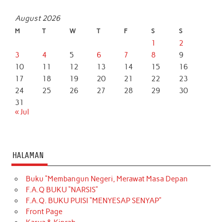
August 2026
M
T
W
T
F
S
S
1
2
3
4
5
6
7
8
9
10
11
12
13
14
15
16
17
18
19
20
21
22
23
24
25
26
27
28
29
30
31
« Jul
HALAMAN
Buku “Membangun Negeri, Merawat Masa Depan
F.A.Q BUKU “NARSIS”
F.A.Q. BUKU PUISI “MENYESAP SENYAP”
Front Page