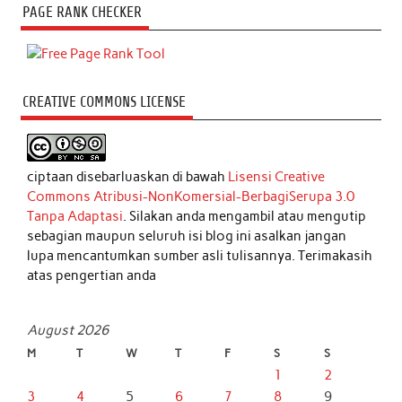
PAGE RANK CHECKER
CREATIVE COMMONS LICENSE
ciptaan disebarluaskan di bawah
Lisensi Creative
Commons Atribusi-NonKomersial-BerbagiSerupa 3.0
Tanpa Adaptasi
. Silakan anda mengambil atau mengutip
sebagian maupun seluruh isi blog ini asalkan jangan
lupa mencantumkan sumber asli tulisannya. Terimakasih
atas pengertian anda
August 2026
M
T
W
T
F
S
S
1
2
3
4
5
6
7
8
9