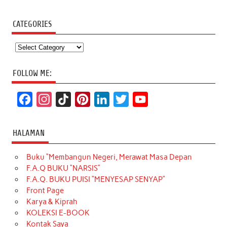
CATEGORIES
Categories
FOLLOW ME:
F
I
T
P
L
T
Y
a
n
i
i
i
w
o
c
s
k
n
n
i
u
HALAMAN
e
t
T
t
k
t
T
Buku “Membangun Negeri, Merawat Masa Depan
b
a
o
e
e
t
u
F.A.Q BUKU “NARSIS”
o
g
k
r
d
e
b
F.A.Q. BUKU PUISI “MENYESAP SENYAP”
o
r
e
I
r
e
Front Page
Karya & Kiprah
k
a
s
n
KOLEKSI E-BOOK
m
t
Kontak Saya