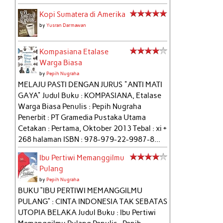
Kopi Sumatera di Amerika
by
Yusran Darmawan
Kompasiana Etalase
Warga Biasa
by
Pepih Nugraha
MELAJU PASTI DENGAN JURUS "ANTI MATI
GAYA" Judul Buku : KOMPASIANA, Etalase
Warga Biasa Penulis : Pepih Nugraha
Penerbit : PT Gramedia Pustaka Utama
Cetakan : Pertama, Oktober 2013 Tebal : xi +
268 halaman ISBN : 978-979-22-9987-8...
Ibu Pertiwi Memanggilmu
Pulang
by
Pepih Nugraha
BUKU “IBU PERTIWI MEMANGGILMU
PULANG” : CINTA INDONESIA TAK SEBATAS
UTOPIA BELAKA Judul Buku : Ibu Pertiwi