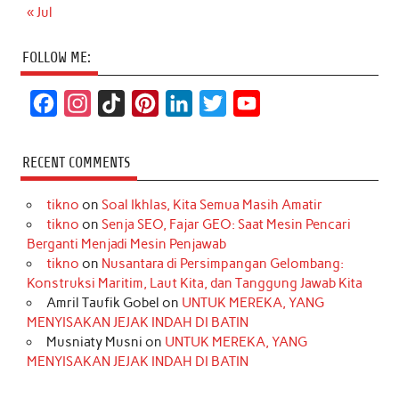
« Jul
FOLLOW ME:
F
I
T
P
L
T
Y
a
n
i
i
i
w
o
c
s
k
n
n
i
u
RECENT COMMENTS
e
t
T
t
k
t
T
tikno
on
Soal Ikhlas, Kita Semua Masih Amatir
b
a
o
e
e
t
u
tikno
on
Senja SEO, Fajar GEO: Saat Mesin Pencari
o
g
k
r
d
e
b
Berganti Menjadi Mesin Penjawab
o
r
e
I
r
e
tikno
on
Nusantara di Persimpangan Gelombang:
Konstruksi Maritim, Laut Kita, dan Tanggung Jawab Kita
k
a
s
n
Amril Taufik Gobel
on
UNTUK MEREKA, YANG
m
t
MENYISAKAN JEJAK INDAH DI BATIN
Musniaty Musni
on
UNTUK MEREKA, YANG
MENYISAKAN JEJAK INDAH DI BATIN