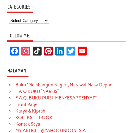
CATEGORIES
Categories
FOLLOW ME:
F
I
T
P
L
T
Y
a
n
i
i
i
w
o
c
s
k
n
n
i
u
HALAMAN
e
t
T
t
k
t
T
Buku “Membangun Negeri, Merawat Masa Depan
b
a
o
e
e
t
u
F.A.Q BUKU “NARSIS”
o
g
k
r
d
e
b
F.A.Q. BUKU PUISI “MENYESAP SENYAP”
o
r
e
I
r
e
Front Page
Karya & Kiprah
k
a
s
n
KOLEKSI E-BOOK
m
t
Kontak Saya
MY ARTICLE @YAHOO INDONESIA