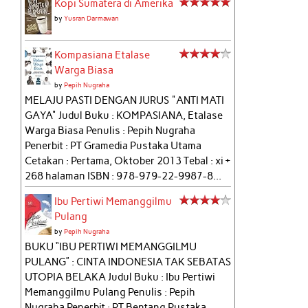
Kopi Sumatera di Amerika
by
Yusran Darmawan
Kompasiana Etalase
Warga Biasa
by
Pepih Nugraha
MELAJU PASTI DENGAN JURUS "ANTI MATI
GAYA" Judul Buku : KOMPASIANA, Etalase
Warga Biasa Penulis : Pepih Nugraha
Penerbit : PT Gramedia Pustaka Utama
Cetakan : Pertama, Oktober 2013 Tebal : xi +
268 halaman ISBN : 978-979-22-9987-8...
Ibu Pertiwi Memanggilmu
Pulang
by
Pepih Nugraha
BUKU “IBU PERTIWI MEMANGGILMU
PULANG” : CINTA INDONESIA TAK SEBATAS
UTOPIA BELAKA Judul Buku : Ibu Pertiwi
Memanggilmu Pulang Penulis : Pepih
Nugraha Penerbit : PT Bentang Pustaka