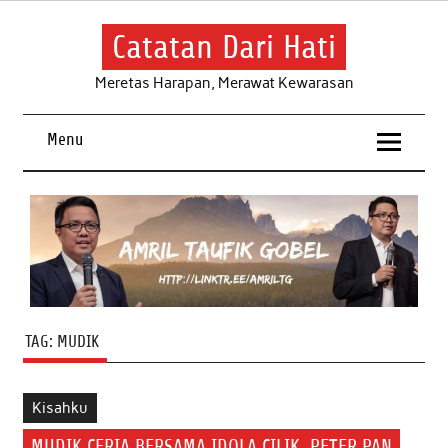
Skip
to
content
Catatan Dari Hati
Meretas Harapan, Merawat Kewarasan
Menu
TAG:
MUDIK
Kisahku
MUDIK CERIA BERSAMA IDOLA CILIK, PETER PAN