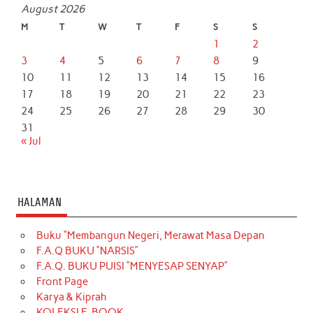
August 2026
M
T
W
T
F
S
S
1
2
3
4
5
6
7
8
9
10
11
12
13
14
15
16
17
18
19
20
21
22
23
24
25
26
27
28
29
30
31
« Jul
HALAMAN
Buku “Membangun Negeri, Merawat Masa Depan
F.A.Q BUKU “NARSIS”
F.A.Q. BUKU PUISI “MENYESAP SENYAP”
Front Page
Karya & Kiprah
KOLEKSI E-BOOK