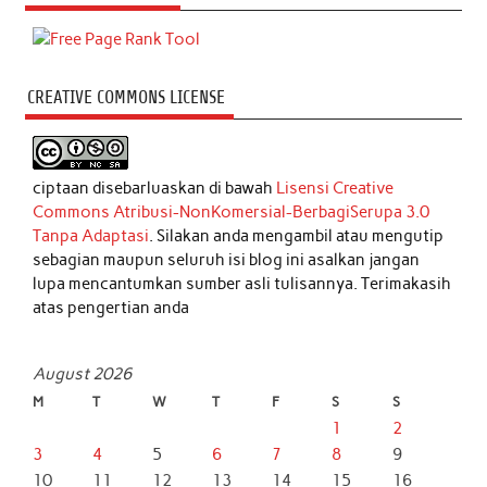
CREATIVE COMMONS LICENSE
ciptaan disebarluaskan di bawah
Lisensi Creative
Commons Atribusi-NonKomersial-BerbagiSerupa 3.0
Tanpa Adaptasi
. Silakan anda mengambil atau mengutip
sebagian maupun seluruh isi blog ini asalkan jangan
lupa mencantumkan sumber asli tulisannya. Terimakasih
atas pengertian anda
August 2026
M
T
W
T
F
S
S
1
2
3
4
5
6
7
8
9
10
11
12
13
14
15
16