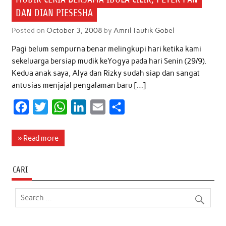
DAN DIAN PIESESHA
Posted on
October 3, 2008
by
Amril Taufik Gobel
Pagi belum sempurna benar melingkupi hari ketika kami
sekeluarga bersiap mudik keYogya pada hari Senin (29/9).
Kedua anak saya, Alya dan Rizky sudah siap dan sangat
antusias menjajal pengalaman baru […]
F
T
W
L
E
S
a
w
h
i
m
h
c
i
a
n
a
a
» Read more
e
t
t
k
i
r
b
t
s
e
l
e
CARI
o
e
A
d
o
r
p
I
k
p
n