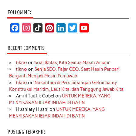
FOLLOW ME:
F
I
T
P
L
T
Y
a
n
i
i
i
w
o
c
s
k
n
n
i
u
RECENT COMMENTS
e
t
T
t
k
t
T
tikno
on
Soal Ikhlas, Kita Semua Masih Amatir
b
a
o
e
e
t
u
tikno
on
Senja SEO, Fajar GEO: Saat Mesin Pencari
o
g
k
r
d
e
b
Berganti Menjadi Mesin Penjawab
o
r
e
I
r
e
tikno
on
Nusantara di Persimpangan Gelombang:
Konstruksi Maritim, Laut Kita, dan Tanggung Jawab Kita
k
a
s
n
Amril Taufik Gobel
on
UNTUK MEREKA, YANG
m
t
MENYISAKAN JEJAK INDAH DI BATIN
Musniaty Musni
on
UNTUK MEREKA, YANG
MENYISAKAN JEJAK INDAH DI BATIN
POSTING TERAKHIR