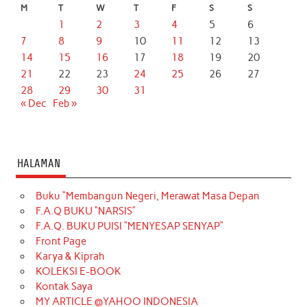
M
T
W
T
F
S
S
1
2
3
4
5
6
7
8
9
10
11
12
13
14
15
16
17
18
19
20
21
22
23
24
25
26
27
28
29
30
31
« Dec
Feb »
HALAMAN
Buku “Membangun Negeri, Merawat Masa Depan
F.A.Q BUKU “NARSIS”
F.A.Q. BUKU PUISI “MENYESAP SENYAP”
Front Page
Karya & Kiprah
KOLEKSI E-BOOK
Kontak Saya
MY ARTICLE @YAHOO INDONESIA