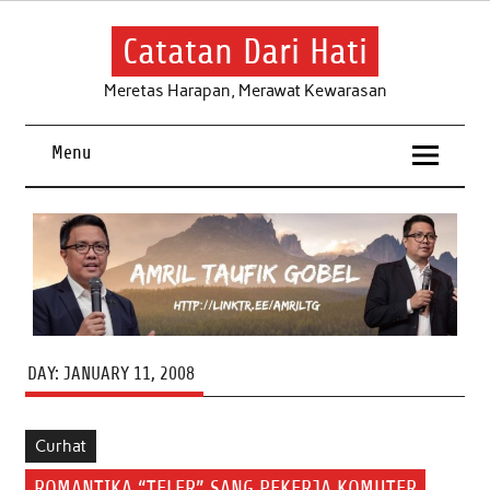
Skip
to
content
Catatan Dari Hati
Meretas Harapan, Merawat Kewarasan
Menu
DAY:
JANUARY 11, 2008
Curhat
ROMANTIKA “TELER” SANG PEKERJA KOMUTER