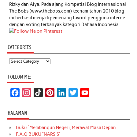
Rizky dan Alya. Pada ajang Kompetisi Blog Internasional
The Bobs (www.thebobs.com) keenam tahun 2010 blog
ini berhasil menjadi pemenang favorit pengguna internet
dengan voting terbanyak kategori Bahasa Indonesia.
CATEGORIES
Categories
FOLLOW ME:
F
I
T
P
L
T
Y
a
n
i
i
i
w
o
c
s
k
n
n
i
u
HALAMAN
e
t
T
t
k
t
T
Buku “Membangun Negeri, Merawat Masa Depan
b
a
o
e
e
t
u
F.A.Q BUKU “NARSIS”