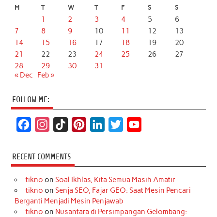
M
T
W
T
F
S
S
1
2
3
4
5
6
7
8
9
10
11
12
13
14
15
16
17
18
19
20
21
22
23
24
25
26
27
28
29
30
31
« Dec
Feb »
FOLLOW ME:
F
I
T
P
L
T
Y
a
n
i
i
i
w
o
c
s
k
n
n
i
u
RECENT COMMENTS
e
t
T
t
k
t
T
tikno
on
Soal Ikhlas, Kita Semua Masih Amatir
b
a
o
e
e
t
u
tikno
on
Senja SEO, Fajar GEO: Saat Mesin Pencari
o
g
k
r
d
e
b
Berganti Menjadi Mesin Penjawab
o
r
e
I
r
e
tikno
on
Nusantara di Persimpangan Gelombang: