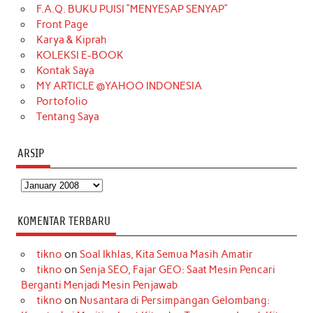
o
g
k
r
d
e
b
F.A.Q. BUKU PUISI “MENYESAP SENYAP”
o
r
e
I
r
e
Front Page
Karya & Kiprah
k
a
s
n
KOLEKSI E-BOOK
m
t
Kontak Saya
MY ARTICLE @YAHOO INDONESIA
Portofolio
Tentang Saya
ARSIP
Arsip
KOMENTAR TERBARU
tikno
on
Soal Ikhlas, Kita Semua Masih Amatir
tikno
on
Senja SEO, Fajar GEO: Saat Mesin Pencari
Berganti Menjadi Mesin Penjawab
tikno
on
Nusantara di Persimpangan Gelombang: