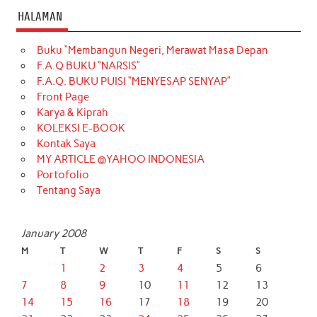
HALAMAN
Buku “Membangun Negeri, Merawat Masa Depan
F.A.Q BUKU “NARSIS”
F.A.Q. BUKU PUISI “MENYESAP SENYAP”
Front Page
Karya & Kiprah
KOLEKSI E-BOOK
Kontak Saya
MY ARTICLE @YAHOO INDONESIA
Portofolio
Tentang Saya
January 2008
M
T
W
T
F
S
S
1
2
3
4
5
6
7
8
9
10
11
12
13
14
15
16
17
18
19
20