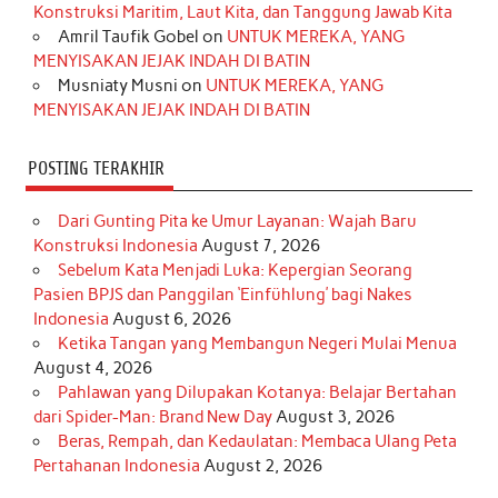
Konstruksi Maritim, Laut Kita, dan Tanggung Jawab Kita
k
a
s
n
Amril Taufik Gobel
on
UNTUK MEREKA, YANG
m
t
MENYISAKAN JEJAK INDAH DI BATIN
Musniaty Musni
on
UNTUK MEREKA, YANG
MENYISAKAN JEJAK INDAH DI BATIN
POSTING TERAKHIR
Dari Gunting Pita ke Umur Layanan: Wajah Baru
Konstruksi Indonesia
August 7, 2026
Sebelum Kata Menjadi Luka: Kepergian Seorang
Pasien BPJS dan Panggilan ‘Einfühlung’ bagi Nakes
Indonesia
August 6, 2026
Ketika Tangan yang Membangun Negeri Mulai Menua
August 4, 2026
Pahlawan yang Dilupakan Kotanya: Belajar Bertahan
dari Spider-Man: Brand New Day
August 3, 2026
Beras, Rempah, dan Kedaulatan: Membaca Ulang Peta
Pertahanan Indonesia
August 2, 2026