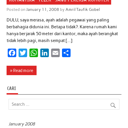
Posted on
January 11, 2008
by
Amril Taufik Gobel
DULU, saya merasa, ayah adalah pegawai yang paling
berbahagia didunia ini. Betapa tidak?. Karena rumah kami
hanya berjarak 50 meter dari kantor, maka ayah berangkat
tidak lebih pagi, masih sempat […]
F
T
W
L
E
S
a
w
h
i
m
h
c
i
a
n
a
a
» Read more
e
t
t
k
i
r
b
t
s
e
l
e
CARI
o
e
A
d
o
r
p
I
k
p
n
January 2008