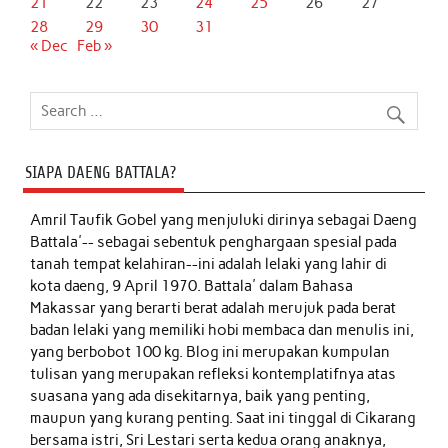
21
22
23
24
25
26
27
28
29
30
31
« Dec
Feb »
SIAPA DAENG BATTALA?
Amril Taufik Gobel
yang menjuluki dirinya sebagai Daeng
Battala'-- sebagai sebentuk penghargaan spesial pada
tanah tempat kelahiran--ini adalah lelaki yang lahir di
kota daeng, 9 April 1970. Battala' dalam Bahasa
Makassar yang berarti berat adalah merujuk pada berat
badan lelaki yang memiliki hobi membaca dan menulis ini,
yang berbobot 100 kg. Blog ini merupakan kumpulan
tulisan yang merupakan refleksi kontemplatifnya atas
suasana yang ada disekitarnya, baik yang penting,
maupun yang kurang penting. Saat ini tinggal di Cikarang
bersama istri, Sri Lestari serta kedua orang anaknya,