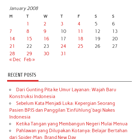
January 2008
M
T
W
T
F
S
S
1
2
3
4
5
6
7
8
9
10
11
12
13
14
15
16
17
18
19
20
21
22
23
24
25
26
27
28
29
30
31
« Dec
Feb »
RECENT POSTS
Dari Gunting Pita ke Umur Layanan: Wajah Baru
Konstruksi Indonesia
Sebelum Kata Menjadi Luka: Kepergian Seorang
Pasien BPJS dan Panggilan ‘Einfühlung’ bagi Nakes
Indonesia
Ketika Tangan yang Membangun Negeri Mulai Menua
Pahlawan yang Dilupakan Kotanya: Belajar Bertahan
dari Spider-Man: Brand New Day