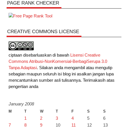
PAGE RANK CHECKER
CREATIVE COMMONS LICENSE
ciptaan disebarluaskan di bawah
Lisensi Creative
Commons Atribusi-NonKomersial-BerbagiSerupa 3.0
Tanpa Adaptasi
. Silakan anda mengambil atau mengutip
sebagian maupun seluruh isi blog ini asalkan jangan lupa
mencantumkan sumber asli tulisannya. Terimakasih atas
pengertian anda
January 2008
M
T
W
T
F
S
S
1
2
3
4
5
6
7
8
9
10
11
12
13