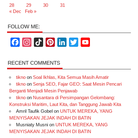
28
29
30
31
« Dec
Feb »
FOLLOW ME:
F
I
T
P
L
T
Y
a
n
i
i
i
w
o
c
s
k
n
n
i
u
RECENT COMMENTS
e
t
T
t
k
t
T
tikno
on
Soal Ikhlas, Kita Semua Masih Amatir
b
a
o
e
e
t
u
tikno
on
Senja SEO, Fajar GEO: Saat Mesin Pencari
o
g
k
r
d
e
b
Berganti Menjadi Mesin Penjawab
o
r
e
I
r
e
tikno
on
Nusantara di Persimpangan Gelombang:
Konstruksi Maritim, Laut Kita, dan Tanggung Jawab Kita
k
a
s
n
Amril Taufik Gobel
on
UNTUK MEREKA, YANG
m
t
MENYISAKAN JEJAK INDAH DI BATIN
Musniaty Musni
on
UNTUK MEREKA, YANG
MENYISAKAN JEJAK INDAH DI BATIN