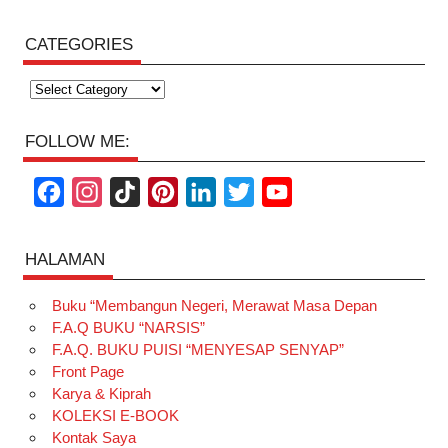
CATEGORIES
Categories
FOLLOW ME:
F
I
T
P
L
T
Y
a
n
i
i
i
w
o
c
s
k
n
n
i
u
HALAMAN
e
t
T
t
k
t
T
Buku “Membangun Negeri, Merawat Masa Depan
b
a
o
e
e
t
u
F.A.Q BUKU “NARSIS”
o
g
k
r
d
e
b
F.A.Q. BUKU PUISI “MENYESAP SENYAP”
o
r
e
I
r
e
Front Page
Karya & Kiprah
k
a
s
n
KOLEKSI E-BOOK
m
t
Kontak Saya