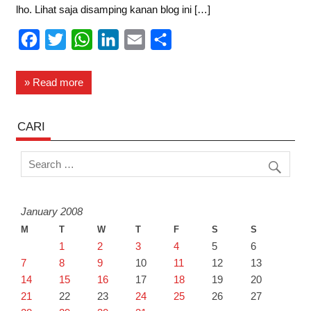
lho. Lihat saja disamping kanan blog ini […]
F
T
W
L
E
S
a
w
h
i
m
h
c
i
a
n
a
a
» Read more
e
t
t
k
i
r
b
t
s
e
l
e
CARI
o
e
A
d
o
r
p
I
k
p
n
January 2008
M
T
W
T
F
S
S
1
2
3
4
5
6
7
8
9
10
11
12
13
14
15
16
17
18
19
20
21
22
23
24
25
26
27