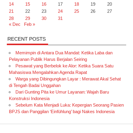
14
15
16
17
18
19
20
21
22
23
24
25
26
27
28
29
30
31
« Dec
Feb »
RECENT POSTS
Memimpin di Antara Dua Mandat: Ketika Laba dan
Pelayanan Publik Harus Berjalan Seiring
Pesawat yang Berbelok ke Alor: Ketika Suara Satu
Mahasiswa Mengalahkan Agenda Rapat
Warga yang Dibingungkan Layar : Merawat Akal Sehat
di Tengah Badai Unggahan
Dari Gunting Pita ke Umur Layanan: Wajah Baru
Konstruksi Indonesia
Sebelum Kata Menjadi Luka: Kepergian Seorang Pasien
BPJS dan Panggilan ‘Einfühlung’ bagi Nakes Indonesia