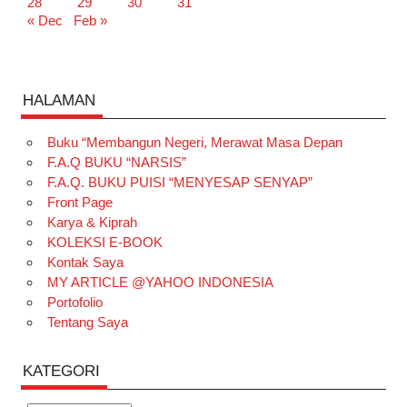
28
29
30
31
« Dec
Feb »
HALAMAN
Buku “Membangun Negeri, Merawat Masa Depan
F.A.Q BUKU “NARSIS”
F.A.Q. BUKU PUISI “MENYESAP SENYAP”
Front Page
Karya & Kiprah
KOLEKSI E-BOOK
Kontak Saya
MY ARTICLE @YAHOO INDONESIA
Portofolio
Tentang Saya
KATEGORI