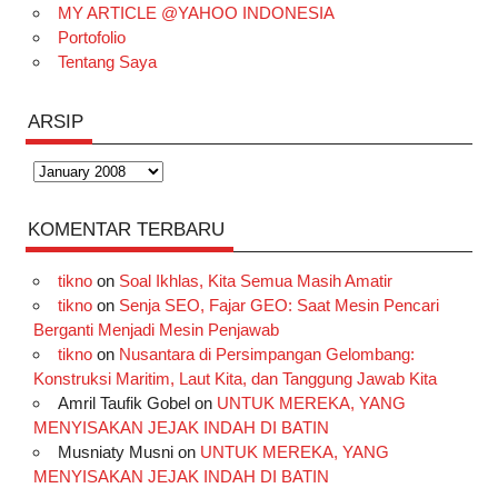
MY ARTICLE @YAHOO INDONESIA
Portofolio
Tentang Saya
ARSIP
Arsip
KOMENTAR TERBARU
tikno
on
Soal Ikhlas, Kita Semua Masih Amatir
tikno
on
Senja SEO, Fajar GEO: Saat Mesin Pencari
Berganti Menjadi Mesin Penjawab
tikno
on
Nusantara di Persimpangan Gelombang:
Konstruksi Maritim, Laut Kita, dan Tanggung Jawab Kita
Amril Taufik Gobel
on
UNTUK MEREKA, YANG
MENYISAKAN JEJAK INDAH DI BATIN
Musniaty Musni
on
UNTUK MEREKA, YANG
MENYISAKAN JEJAK INDAH DI BATIN