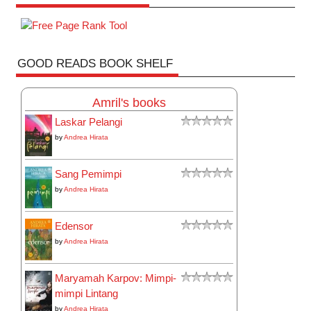
GOOD READS BOOK SHELF
Amril's books
Laskar Pelangi
by
Andrea Hirata
Sang Pemimpi
by
Andrea Hirata
Edensor
by
Andrea Hirata
Maryamah Karpov: Mimpi-
mimpi Lintang
by
Andrea Hirata