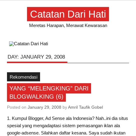
Skip
to
Catatan Dari Hati
content
Meretas Harapan, Merawat Kewarasan
DAY:
JANUARY 29, 2008
Rekomendasi
YANG “MELENGKING” DARI
BLOGWALKING (6)
Posted on
January 29, 2008
by
Amril Taufik Gobel
1. Kumpul Blogger, Ad Sense ala Indonesia? Nah..ini dia situs
spesial yang mengadaptasi sistem pemasangan iklan ala
google-adsense. Silahkan daftar kesana. Saya sudah ikutan