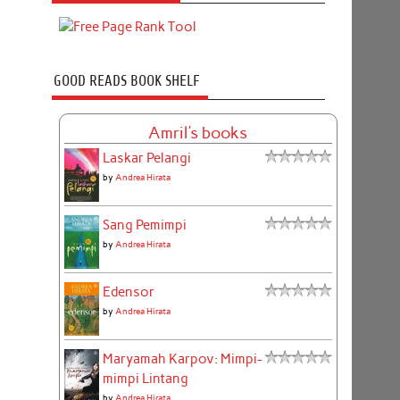
GOOD READS BOOK SHELF
Amril's books
Laskar Pelangi
by
Andrea Hirata
Sang Pemimpi
by
Andrea Hirata
Edensor
by
Andrea Hirata
Maryamah Karpov: Mimpi-
mimpi Lintang
by
Andrea Hirata