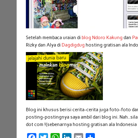
Setelah membaca uraian di
blog Ndoro Kakung
dan
Pa
Rizky dan Alya di
Dagdigdug
hosting gratisan ala Ind
Blog ini khusus berisi cerita-cerita juga foto-foto 
posting-postingnya saya ambil dari blog ini. Nah..s
dot com !(sebenarnya hosting gratisan ala Indonesia
F
T
W
L
E
S