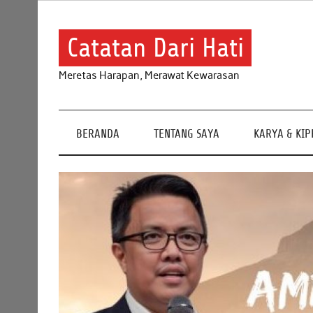
Skip
to
content
Catatan Dari Hati
Meretas Harapan, Merawat Kewarasan
BERANDA
TENTANG SAYA
KARYA & KI