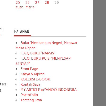
25
26
27
28
29
« Jan
Mar »
ya,
HALAMAN
m
.
Buku “Membangun Negeri, Merawat
Masa Depan
F.A.Q BUKU “NARSIS”
F.A.Q. BUKU PUISI “MENYESAP
SENYAP”
Front Page
Karya & Kiprah
KOLEKSI E-BOOK
tara
Kontak Saya
MY ARTICLE @YAHOO INDONESIA
g
Portofolio
Tentang Saya