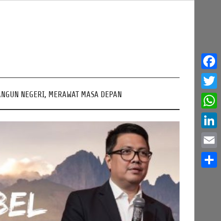
Face
NGUN NEGERI, MERAWAT MASA DEPAN
Twitt
What
Linke
Email
Share