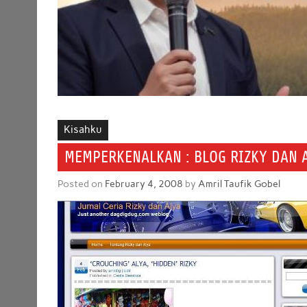
Kisahku
MEMPERKENALKAN : BLOG RIZKY DAN 
Posted on
February 4, 2008
by
Amril Taufik Gobel