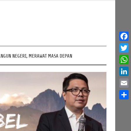
Face
NGUN NEGERI, MERAWAT MASA DEPAN
Twitt
What
Linke
Email
Share