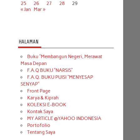
25
26
27
28
29
« Jan
Mar »
HALAMAN
Buku “Membangun Negeri, Merawat
Masa Depan
F.A.Q BUKU “NARSIS”
F.A.Q. BUKU PUISI “MENYESAP
SENYAP”
Front Page
Karya & Kiprah
KOLEKSI E-BOOK
Kontak Saya
MY ARTICLE @YAHOO INDONESIA
Portofolio
Tentang Saya