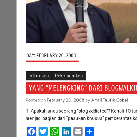
DAY:
FEBRUARY 20, 2008
Informasi
Rekomendasi
YANG “MELENGKING” DARI BLOGWALKI
Posted on
February 20, 2008
by
Amril Taufik Gobel
1. Apakah anda seorang “blog addicted”? Kenali 10 tan
menjadi bagian dari “pasukan khusus” pemberantas kor
F
T
W
L
E
S