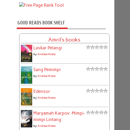
GOOD READS BOOK SHELF
Amril's books
Laskar Pelangi
by
Andrea Hirata
Sang Pemimpi
by
Andrea Hirata
Edensor
by
Andrea Hirata
Maryamah Karpov: Mimpi-
mimpi Lintang
by
Andrea Hirata