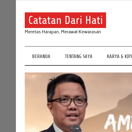
Skip
to
content
Catatan Dari Hati
Meretas Harapan, Merawat Kewarasan
BERANDA
TENTANG SAYA
KARYA & KI