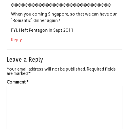
@@@@@@@@@@@@@@@@@@@@@@@@@@@@@
When you coming Singapore, so that we can have our
“Romantic” dinner again?
FYI, I left Pentagon in Sept 2011.
Reply
Leave a Reply
Your email address will not be published.
Required fields
are marked
*
Comment
*