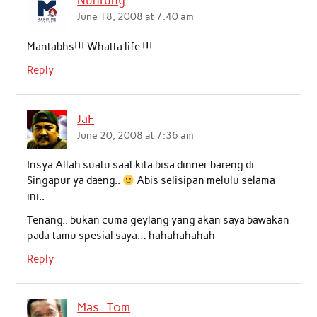
Nuntung
o
e
A
d
June 18, 2008 at 7:40 am
o
r
p
I
Mantabhs!!! Whatta life !!!
k
p
n
Reply
JaF
June 20, 2008 at 7:36 am
Insya Allah suatu saat kita bisa dinner bareng di
Singapur ya daeng..
Abis selisipan melulu selama
ini..
Tenang.. bukan cuma geylang yang akan saya bawakan
pada tamu spesial saya… hahahahahah
Reply
Mas_Tom