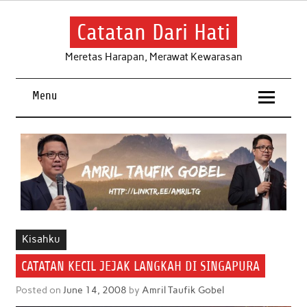
Skip
to
content
Catatan Dari Hati
Meretas Harapan, Merawat Kewarasan
Menu
Kisahku
CATATAN KECIL JEJAK LANGKAH DI SINGAPURA
Posted on
June 14, 2008
by
Amril Taufik Gobel