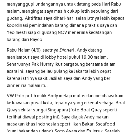
menyanggupi undangannya untuk datang pada Hari Rabu
malam, mengingat saya masih cukup letih sepulang dari
gudang. Aktifitas saya dihari-hari selanjutnya lebih kepada
koordinasi pemindahan barang dimana praktis saya dan
Yeo mesti siap di gudang NOV menerima kedatangan
barang dari Rayco.
Rabu Malam (4/6), saatnya
Dinner
!. Andy datang
menjemput saya di lobby hotel pukul 19.30 malam.
Seharusnya Pak Murray ikut bergabung bersama dalam
acara ini, sayang beliau pulang ke Jakarta lebih cepat
karena istrinya sakit. Jadilah saya dan Andy yang ber-
dinner-ria malam itu.
VW Polo putih milik Andy melaju mulus dan membawa kami
ke kawasan pusat kota, tepatnya yang dikenal sebagai Boat
Quay sekitar sungai Singapura (foto Boat Quay seperti
terlihat diawal posting ini). Saya diajak Andy makan
masakan khas Indonesia seperti Ikan Bakar, Sseafood
(cumi bakar dan udang), Soto Ayam dan Es Jeruk. Setelah