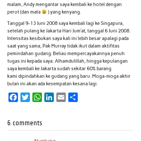
malam, Andy mengantar saya kembali ke hotel dengan
perut (dan mata
) yang kenyang.
Tanggal 9-13 Juni 2008 saya kembali lagi ke Singapura,
setelah pulang ke Jakarta Hari Jum’at, tanggal 6 Juni 2008.
Intensitas kesibukan saya kali ini lebih besar apalagi pada
saat yang sama, Pak Murray tidak ikut dalam aktifitas
pemindahan gudang. Beliau mempercayakannya penuh
tugas ini kepada saya. Alhamdulillah, hingga kepulangan
saya kembali ke Jakarta sudah sekitar 60% barang
kami dipindahkan ke gudang yang baru. Moga-moga akhir
bulan ini akan ada kesempatan kesana lagi.
F
T
W
L
E
S
a
w
h
i
m
h
c
i
a
n
a
a
6 comments
e
t
t
k
i
r
b
t
s
e
l
e