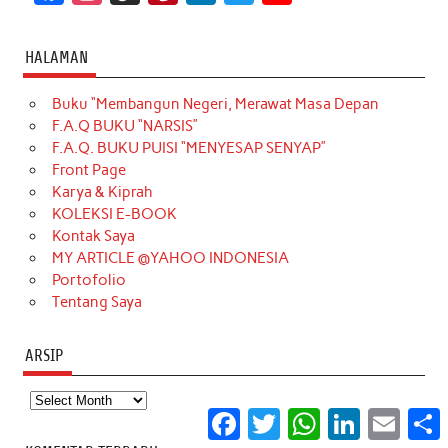
a
n
i
i
i
w
o
c
s
k
n
n
i
u
HALAMAN
e
t
T
t
k
t
T
Buku “Membangun Negeri, Merawat Masa Depan
b
a
o
e
e
t
u
F.A.Q BUKU “NARSIS”
o
g
k
r
d
e
b
F.A.Q. BUKU PUISI “MENYESAP SENYAP”
o
r
e
I
r
e
Front Page
Karya & Kiprah
k
a
s
n
KOLEKSI E-BOOK
m
t
Kontak Saya
MY ARTICLE @YAHOO INDONESIA
Portofolio
Tentang Saya
ARSIP
Arsip
Facebook
Twitter
WhatsApp
LinkedIn
Email
S