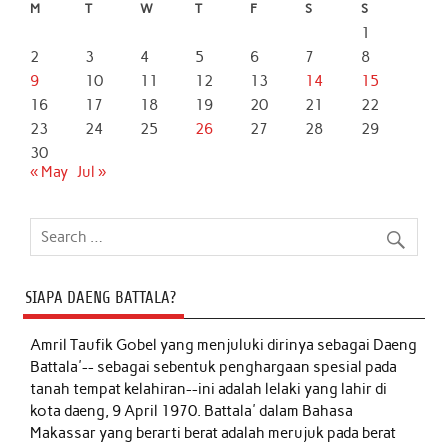
M
T
W
T
F
S
S
1
2
3
4
5
6
7
8
9
10
11
12
13
14
15
16
17
18
19
20
21
22
23
24
25
26
27
28
29
30
« May
Jul »
SIAPA DAENG BATTALA?
Amril Taufik Gobel
yang menjuluki dirinya sebagai Daeng
Battala'-- sebagai sebentuk penghargaan spesial pada
tanah tempat kelahiran--ini adalah lelaki yang lahir di
kota daeng, 9 April 1970. Battala' dalam Bahasa
Makassar yang berarti berat adalah merujuk pada berat