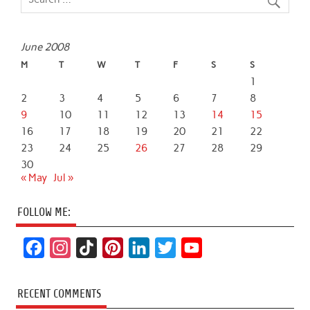
June 2008
M
T
W
T
F
S
S
1
2
3
4
5
6
7
8
9
10
11
12
13
14
15
16
17
18
19
20
21
22
23
24
25
26
27
28
29
30
« May
Jul »
FOLLOW ME:
F
I
T
P
L
T
Y
a
n
i
i
i
w
o
c
s
k
n
n
i
u
RECENT COMMENTS
e
t
T
t
k
t
T