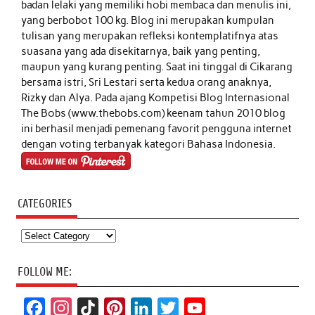
badan lelaki yang memiliki hobi membaca dan menulis ini,
yang berbobot 100 kg. Blog ini merupakan kumpulan
tulisan yang merupakan refleksi kontemplatifnya atas
suasana yang ada disekitarnya, baik yang penting,
maupun yang kurang penting. Saat ini tinggal di Cikarang
bersama istri, Sri Lestari serta kedua orang anaknya,
Rizky dan Alya. Pada ajang Kompetisi Blog Internasional
The Bobs (www.thebobs.com) keenam tahun 2010 blog
ini berhasil menjadi pemenang favorit pengguna internet
dengan voting terbanyak kategori Bahasa Indonesia.
CATEGORIES
Categories
FOLLOW ME:
F
I
T
P
L
T
Y