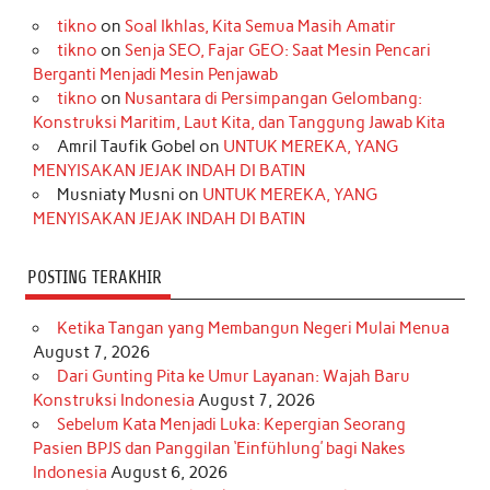
tikno
on
Soal Ikhlas, Kita Semua Masih Amatir
b
a
o
e
e
t
u
tikno
on
Senja SEO, Fajar GEO: Saat Mesin Pencari
o
g
k
r
d
e
b
Berganti Menjadi Mesin Penjawab
o
r
e
I
r
e
tikno
on
Nusantara di Persimpangan Gelombang:
Konstruksi Maritim, Laut Kita, dan Tanggung Jawab Kita
k
a
s
n
Amril Taufik Gobel
on
UNTUK MEREKA, YANG
m
t
MENYISAKAN JEJAK INDAH DI BATIN
Musniaty Musni
on
UNTUK MEREKA, YANG
MENYISAKAN JEJAK INDAH DI BATIN
POSTING TERAKHIR
Ketika Tangan yang Membangun Negeri Mulai Menua
August 7, 2026
Dari Gunting Pita ke Umur Layanan: Wajah Baru
Konstruksi Indonesia
August 7, 2026
Sebelum Kata Menjadi Luka: Kepergian Seorang
Pasien BPJS dan Panggilan ‘Einfühlung’ bagi Nakes
Indonesia
August 6, 2026