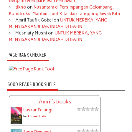
Berganti Menjadi Mesin Penjawab
tikno
on
Nusantara di Persimpangan Gelombang:
Konstruksi Maritim, Laut Kita, dan Tanggung Jawab Kita
Amril Taufik Gobel
on
UNTUK MEREKA, YANG
MENYISAKAN JEJAK INDAH DI BATIN
Musniaty Musni
on
UNTUK MEREKA, YANG
MENYISAKAN JEJAK INDAH DI BATIN
PAGE RANK CHECKER
GOOD READS BOOK SHELF
Amril's books
Laskar Pelangi
by
Andrea Hirata
Sang Pemimpi