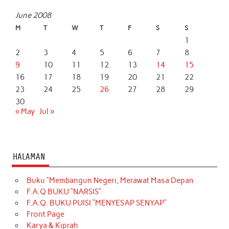
June 2008
M
T
W
T
F
S
S
1
2
3
4
5
6
7
8
9
10
11
12
13
14
15
16
17
18
19
20
21
22
23
24
25
26
27
28
29
30
« May
Jul »
HALAMAN
Buku “Membangun Negeri, Merawat Masa Depan
F.A.Q BUKU “NARSIS”
F.A.Q. BUKU PUISI “MENYESAP SENYAP”
Front Page
Karya & Kiprah