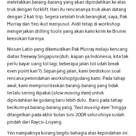
meletakkan barang-barang yang akan dipindahkan ke atas
truk dengan forklift. Hari itu rencananya truk akan datang
dengan 2 kali trip. Segera setelah truk berangkat, saya, Pak
Murray dan Yeo ikut menyusul. Aidil tetap di workshop
mengerjakan drilling tools yang akan kami kirim ke Brunei
keesokan harinya.
Nissan Latio yang dikemudikan Pak Murray melaju kencang
diatas freeway Singapura (duh..kapan ya Indonesia, kita tak
perlu bayar uang tol lagi, beberapa jalan tol udah break
even point kan’?). Sepanjang jalan, kami berdiskusi soal
rencana pemindahan workshop/gudang kami. Pada tahap
awal, kami memprioritaskan barang-barang yang tidak
terlalu sering dipakai (
slow moving item
) untuk
dipindahkan ke gudang baru lebih dulu. Baru pada tahap
berikutnya barang-barang yang
“fast moving item”
hingga
ditargetkan pada akhir bulan Juni 2008 seluruhnya sudah
pindah dari Rayco-Loyang.
Yeo nampaknya kurang begitu bahagia atas kepindahan ini.