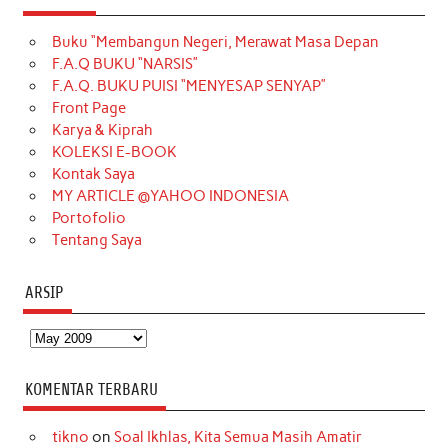
e
t
T
t
k
t
T
Buku “Membangun Negeri, Merawat Masa Depan
b
a
o
e
e
t
u
F.A.Q BUKU “NARSIS”
o
g
k
r
d
e
b
F.A.Q. BUKU PUISI “MENYESAP SENYAP”
o
r
e
I
r
e
Front Page
Karya & Kiprah
k
a
s
n
KOLEKSI E-BOOK
m
t
Kontak Saya
MY ARTICLE @YAHOO INDONESIA
Portofolio
Tentang Saya
ARSIP
Arsip
KOMENTAR TERBARU
tikno
on
Soal Ikhlas, Kita Semua Masih Amatir