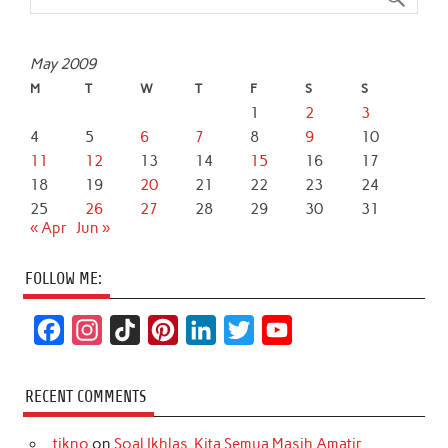
May 2009
M
T
W
T
F
S
S
1
2
3
4
5
6
7
8
9
10
11
12
13
14
15
16
17
18
19
20
21
22
23
24
25
26
27
28
29
30
31
« Apr
Jun »
FOLLOW ME:
F
I
T
P
L
T
Y
a
n
i
i
i
w
o
c
s
k
n
n
i
u
RECENT COMMENTS
e
t
T
t
k
t
T
tikno
on
Soal Ikhlas, Kita Semua Masih Amatir