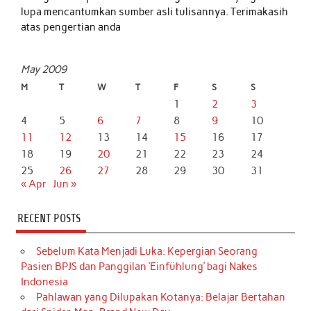
lupa mencantumkan sumber asli tulisannya. Terimakasih
atas pengertian anda
May 2009
M
T
W
T
F
S
S
1
2
3
4
5
6
7
8
9
10
11
12
13
14
15
16
17
18
19
20
21
22
23
24
25
26
27
28
29
30
31
« Apr
Jun »
RECENT POSTS
Sebelum Kata Menjadi Luka: Kepergian Seorang
Pasien BPJS dan Panggilan ‘Einfühlung’ bagi Nakes
Indonesia
Pahlawan yang Dilupakan Kotanya: Belajar Bertahan