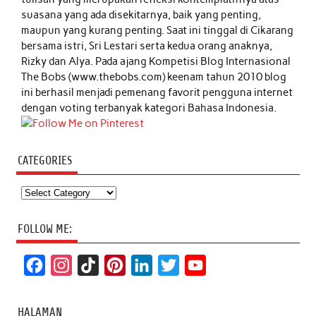
suasana yang ada disekitarnya, baik yang penting,
maupun yang kurang penting. Saat ini tinggal di Cikarang
bersama istri, Sri Lestari serta kedua orang anaknya,
Rizky dan Alya. Pada ajang Kompetisi Blog Internasional
The Bobs (www.thebobs.com) keenam tahun 2010 blog
ini berhasil menjadi pemenang favorit pengguna internet
dengan voting terbanyak kategori Bahasa Indonesia.
CATEGORIES
Categories
FOLLOW ME:
F
I
T
P
L
T
Y
a
n
i
i
i
w
o
c
s
k
n
n
i
u
HALAMAN