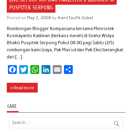
PUSPITEK SERPONG
Posted on
May 2, 2009
by
Amril Taufik Gobel
Rombongan Blogger Kompasiana bersama Menristek
Kusmayanto Kadiman (berkaos merah) di Graha Widya
Bhakti Puspitek Serpong Pukul 08.00 pagi Sabtu (2/5)
rombongan kami (saya, Pak Mas’ud dan Pak Eko) berangkat
dari […]
F
T
W
L
E
S
a
w
h
i
m
h
c
i
a
n
a
a
» Read more
e
t
t
k
i
r
b
t
s
e
l
e
CARI
o
e
A
d
o
r
p
I
k
p
n