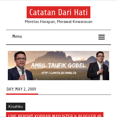
Skip
to
content
Catatan Dari Hati
Meretas Harapan, Merawat Kewarasan
Menu
DAY:
MAY 2, 2009
Kisahku
LIVE REPORT KOPDAR MAILISTER & BLOGGER @