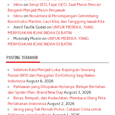
b
a
o
e
e
t
u
tikno
on
Senja SEO, Fajar GEO: Saat Mesin Pencari
o
g
k
r
d
e
b
Berganti Menjadi Mesin Penjawab
o
r
e
I
r
e
tikno
on
Nusantara di Persimpangan Gelombang:
Konstruksi Maritim, Laut Kita, dan Tanggung Jawab Kita
k
a
s
n
Amril Taufik Gobel
on
UNTUK MEREKA, YANG
m
t
MENYISAKAN JEJAK INDAH DI BATIN
Musniaty Musni
on
UNTUK MEREKA, YANG
MENYISAKAN JEJAK INDAH DI BATIN
POSTING TERAKHIR
Sebelum Kata Menjadi Luka: Kepergian Seorang
Pasien BPJS dan Panggilan ‘Einfühlung’ bagi Nakes
Indonesia
August 6, 2026
Pahlawan yang Dilupakan Kotanya: Belajar Bertahan
dari Spider-Man: Brand New Day
August 3, 2026
Beras, Rempah, dan Kedaulatan: Membaca Ulang Peta
Pertahanan Indonesia
August 2, 2026
Jaring yang Tak Pernah Putus: Catatan Cinta untuk
Pahlawan yang Sendirian
August 1, 2026