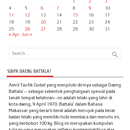
1
2
3
4
5
6
7
8
9
10
11
12
13
14
15
16
17
18
19
20
21
22
23
24
25
26
27
28
29
30
31
« Apr
Jun »
SIAPA DAENG BATTALA?
Amril Taufik Gobel
yang menjuluki dirinya sebagai Daeng
Battala'-- sebagai sebentuk penghargaan spesial pada
tanah tempat kelahiran--ini adalah lelaki yang lahir di
kota daeng, 9 April 1970. Battala' dalam Bahasa
Makassar yang berarti berat adalah merujuk pada berat
badan lelaki yang memiliki hobi membaca dan menulis ini,
yang berbobot 100 kg. Blog ini merupakan kumpulan
tulisan yang merupakan refleksi kontemplatifnya atas