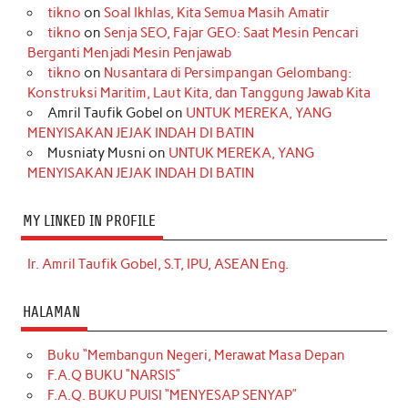
tikno
on
Soal Ikhlas, Kita Semua Masih Amatir
tikno
on
Senja SEO, Fajar GEO: Saat Mesin Pencari
Berganti Menjadi Mesin Penjawab
tikno
on
Nusantara di Persimpangan Gelombang:
Konstruksi Maritim, Laut Kita, dan Tanggung Jawab Kita
Amril Taufik Gobel
on
UNTUK MEREKA, YANG
MENYISAKAN JEJAK INDAH DI BATIN
Musniaty Musni
on
UNTUK MEREKA, YANG
MENYISAKAN JEJAK INDAH DI BATIN
MY LINKED IN PROFILE
Ir. Amril Taufik Gobel, S.T, IPU, ASEAN Eng.
HALAMAN
Buku “Membangun Negeri, Merawat Masa Depan
F.A.Q BUKU “NARSIS”
F.A.Q. BUKU PUISI “MENYESAP SENYAP”