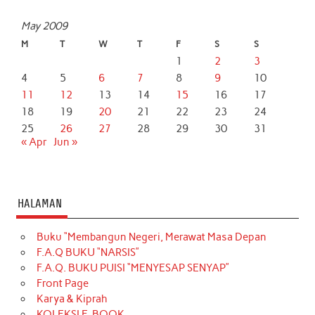
May 2009
M
T
W
T
F
S
S
1
2
3
4
5
6
7
8
9
10
11
12
13
14
15
16
17
18
19
20
21
22
23
24
25
26
27
28
29
30
31
« Apr
Jun »
HALAMAN
Buku “Membangun Negeri, Merawat Masa Depan
F.A.Q BUKU “NARSIS”
F.A.Q. BUKU PUISI “MENYESAP SENYAP”
Front Page
Karya & Kiprah
KOLEKSI E-BOOK