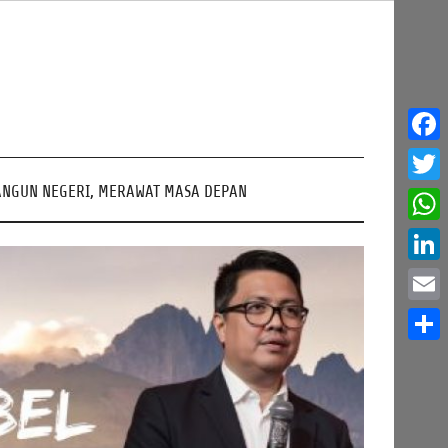
Face
NGUN NEGERI, MERAWAT MASA DEPAN
Twitt
What
Linke
Email
Share