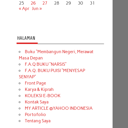
25
26
27
28
29
30
31
« Apr
Jun »
HALAMAN
Buku “Membangun Negeri, Merawat
Masa Depan
F.A.Q BUKU “NARSIS”
F.A.Q. BUKU PUISI “MENYESAP
SENYAP”
Front Page
Karya & Kiprah
KOLEKSI E-BOOK
Kontak Saya
MY ARTICLE @YAHOO INDONESIA
Portofolio
Tentang Saya