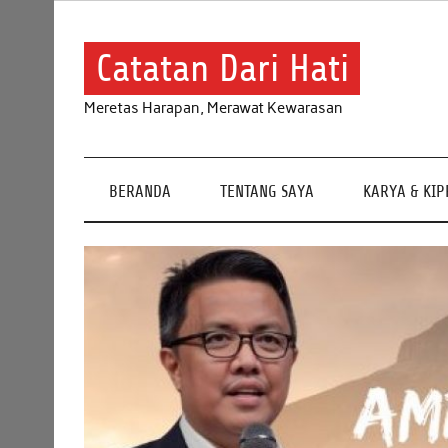
Skip
to
content
Catatan Dari Hati
Meretas Harapan, Merawat Kewarasan
BERANDA
TENTANG SAYA
KARYA & KI