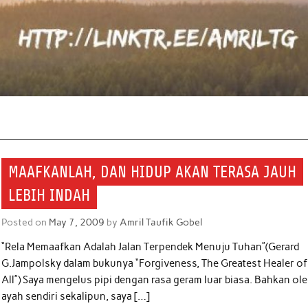
MAAFKANLAH, DAN HIDUP AKAN TERASA JAUH
LEBIH INDAH
Posted on
May 7, 2009
by
Amril Taufik Gobel
“Rela Memaafkan Adalah Jalan Terpendek Menuju Tuhan”(Gerard
G.Jampolsky dalam bukunya “Forgiveness, The Greatest Healer of
All”) Saya mengelus pipi dengan rasa geram luar biasa. Bahkan ol
ayah sendiri sekalipun, saya […]