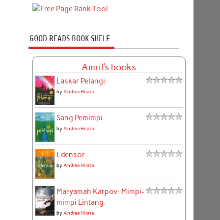
GOOD READS BOOK SHELF
Amril's books
Laskar Pelangi
by
Andrea Hirata
Sang Pemimpi
by
Andrea Hirata
Edensor
by
Andrea Hirata
Maryamah Karpov: Mimpi-
mimpi Lintang
by
Andrea Hirata