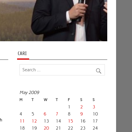
CARI
May 2009
M
T
W
T
F
S
S
1
2
3
4
5
6
7
8
9
10
eh
11
12
13
14
15
16
17
18
19
20
21
22
23
24