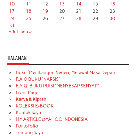
10
11
12
13
14
15
16
17
18
19
20
21
22
23
24
25
26
27
28
29
30
31
« Jul
Sep »
HALAMAN
Buku “Membangun Negeri, Merawat Masa Depan
F.A.Q BUKU “NARSIS”
F.A.Q. BUKU PUISI “MENYESAP SENYAP”
Front Page
Karya & Kiprah
KOLEKSI E-BOOK
Kontak Saya
MY ARTICLE @YAHOO INDONESIA
Portofolio
Tentang Saya