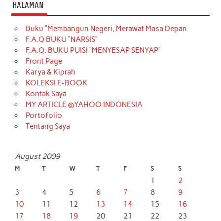
HALAMAN
Buku “Membangun Negeri, Merawat Masa Depan
F.A.Q BUKU “NARSIS”
F.A.Q. BUKU PUISI “MENYESAP SENYAP”
Front Page
Karya & Kiprah
KOLEKSI E-BOOK
Kontak Saya
MY ARTICLE @YAHOO INDONESIA
Portofolio
Tentang Saya
August 2009
M
T
W
T
F
S
S
1
2
3
4
5
6
7
8
9
10
11
12
13
14
15
16
17
18
19
20
21
22
23