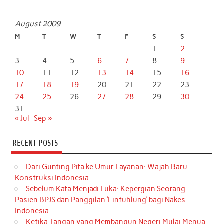
August 2009
M
T
W
T
F
S
S
1
2
3
4
5
6
7
8
9
10
11
12
13
14
15
16
17
18
19
20
21
22
23
24
25
26
27
28
29
30
31
« Jul
Sep »
RECENT POSTS
Dari Gunting Pita ke Umur Layanan: Wajah Baru
Konstruksi Indonesia
Sebelum Kata Menjadi Luka: Kepergian Seorang
Pasien BPJS dan Panggilan ‘Einfühlung’ bagi Nakes
Indonesia
Ketika Tangan yang Membangun Negeri Mulai Menua