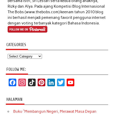
bersama istri, Sri Lestari serta kedua orang anaknya,
Rizky dan Alya. Pada ajang Kompetisi Blog Internasional
The Bobs (www.thebobs.com) keenam tahun 2010 blog
ini berhasil menjadi pemenang favorit pengguna internet
dengan voting terbanyak kategori Bahasa Indonesia.
CATEGORIES
Categories
FOLLOW ME:
F
I
T
P
L
T
Y
a
n
i
i
i
w
o
c
s
k
n
n
i
u
HALAMAN
e
t
T
t
k
t
T
Buku “Membangun Negeri, Merawat Masa Depan
b
a
o
e
e
t
u