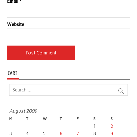
Email
*
Website
CARI
August 2009
M
T
W
T
F
S
S
1
2
3
4
5
6
7
8
9