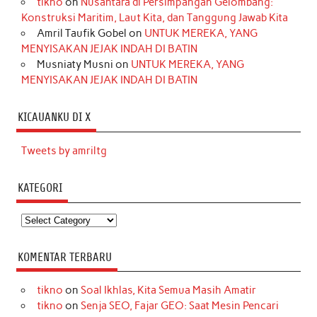
tikno
on
Nusantara di Persimpangan Gelombang:
Konstruksi Maritim, Laut Kita, dan Tanggung Jawab Kita
Amril Taufik Gobel
on
UNTUK MEREKA, YANG
MENYISAKAN JEJAK INDAH DI BATIN
Musniaty Musni
on
UNTUK MEREKA, YANG
MENYISAKAN JEJAK INDAH DI BATIN
KICAUANKU DI X
Tweets by amriltg
KATEGORI
Kategori
KOMENTAR TERBARU
tikno
on
Soal Ikhlas, Kita Semua Masih Amatir
tikno
on
Senja SEO, Fajar GEO: Saat Mesin Pencari