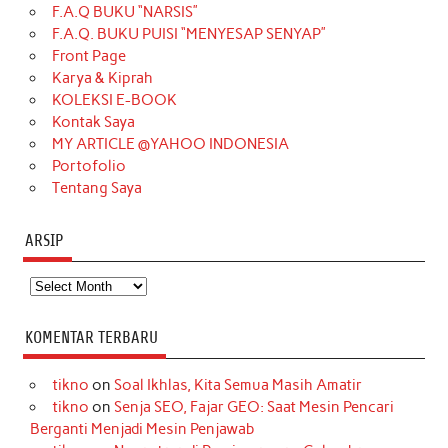
F.A.Q BUKU “NARSIS”
o
g
k
r
d
e
b
F.A.Q. BUKU PUISI “MENYESAP SENYAP”
o
r
e
I
r
e
Front Page
Karya & Kiprah
k
a
s
n
KOLEKSI E-BOOK
m
t
Kontak Saya
MY ARTICLE @YAHOO INDONESIA
Portofolio
Tentang Saya
ARSIP
Arsip
KOMENTAR TERBARU
tikno
on
Soal Ikhlas, Kita Semua Masih Amatir
tikno
on
Senja SEO, Fajar GEO: Saat Mesin Pencari
Berganti Menjadi Mesin Penjawab