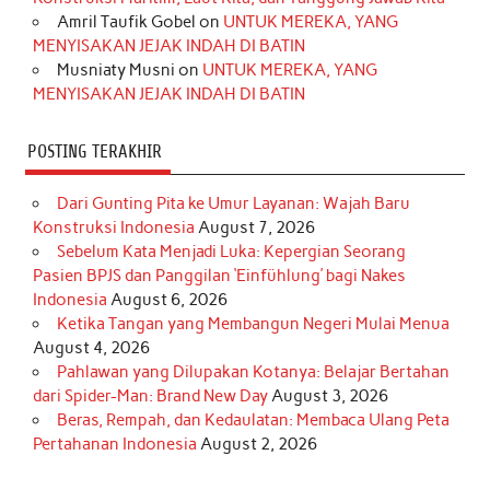
k
a
s
n
Amril Taufik Gobel
on
UNTUK MEREKA, YANG
m
t
MENYISAKAN JEJAK INDAH DI BATIN
Musniaty Musni
on
UNTUK MEREKA, YANG
MENYISAKAN JEJAK INDAH DI BATIN
POSTING TERAKHIR
Dari Gunting Pita ke Umur Layanan: Wajah Baru
Konstruksi Indonesia
August 7, 2026
Sebelum Kata Menjadi Luka: Kepergian Seorang
Pasien BPJS dan Panggilan ‘Einfühlung’ bagi Nakes
Indonesia
August 6, 2026
Ketika Tangan yang Membangun Negeri Mulai Menua
August 4, 2026
Pahlawan yang Dilupakan Kotanya: Belajar Bertahan
dari Spider-Man: Brand New Day
August 3, 2026
Beras, Rempah, dan Kedaulatan: Membaca Ulang Peta
Pertahanan Indonesia
August 2, 2026