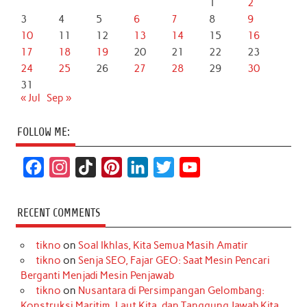
1
2
3
4
5
6
7
8
9
10
11
12
13
14
15
16
17
18
19
20
21
22
23
24
25
26
27
28
29
30
31
« Jul
Sep »
FOLLOW ME:
F
I
T
P
L
T
Y
a
n
i
i
i
w
o
c
s
k
n
n
i
u
RECENT COMMENTS
e
t
T
t
k
t
T
tikno
on
Soal Ikhlas, Kita Semua Masih Amatir
b
a
o
e
e
t
u
tikno
on
Senja SEO, Fajar GEO: Saat Mesin Pencari
o
g
k
r
d
e
b
Berganti Menjadi Mesin Penjawab
o
r
e
I
r
e
tikno
on
Nusantara di Persimpangan Gelombang:
Konstruksi Maritim, Laut Kita, dan Tanggung Jawab Kita