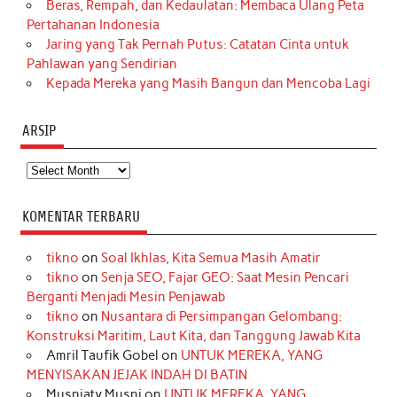
Beras, Rempah, dan Kedaulatan: Membaca Ulang Peta
Pertahanan Indonesia
Jaring yang Tak Pernah Putus: Catatan Cinta untuk
Pahlawan yang Sendirian
Kepada Mereka yang Masih Bangun dan Mencoba Lagi
ARSIP
Arsip
KOMENTAR TERBARU
tikno
on
Soal Ikhlas, Kita Semua Masih Amatir
tikno
on
Senja SEO, Fajar GEO: Saat Mesin Pencari
Berganti Menjadi Mesin Penjawab
tikno
on
Nusantara di Persimpangan Gelombang:
Konstruksi Maritim, Laut Kita, dan Tanggung Jawab Kita
Amril Taufik Gobel
on
UNTUK MEREKA, YANG
MENYISAKAN JEJAK INDAH DI BATIN
Musniaty Musni
on
UNTUK MEREKA, YANG