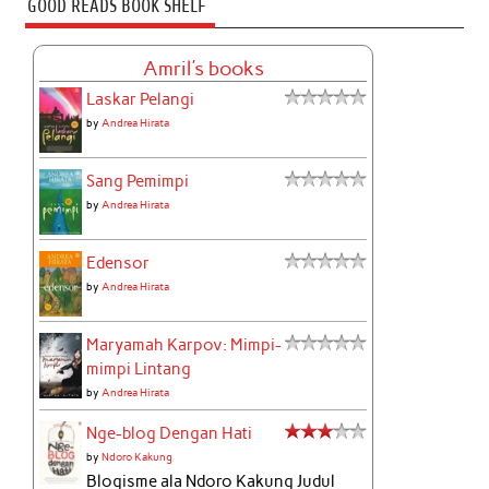
GOOD READS BOOK SHELF
Amril's books
Laskar Pelangi
by
Andrea Hirata
Sang Pemimpi
by
Andrea Hirata
Edensor
by
Andrea Hirata
Maryamah Karpov: Mimpi-
mimpi Lintang
by
Andrea Hirata
Nge-blog Dengan Hati
by
Ndoro Kakung
Blogisme ala Ndoro Kakung Judul