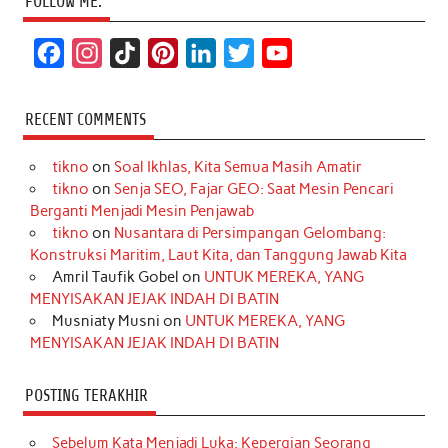
FOLLOW ME:
F
I
T
P
L
T
Y
a
n
i
i
i
w
o
c
s
k
n
n
i
u
RECENT COMMENTS
e
t
T
t
k
t
T
tikno
on
Soal Ikhlas, Kita Semua Masih Amatir
b
a
o
e
e
t
u
tikno
on
Senja SEO, Fajar GEO: Saat Mesin Pencari
o
g
k
r
d
e
b
Berganti Menjadi Mesin Penjawab
o
r
e
I
r
e
tikno
on
Nusantara di Persimpangan Gelombang:
Konstruksi Maritim, Laut Kita, dan Tanggung Jawab Kita
k
a
s
n
Amril Taufik Gobel
on
UNTUK MEREKA, YANG
m
t
MENYISAKAN JEJAK INDAH DI BATIN
Musniaty Musni
on
UNTUK MEREKA, YANG
MENYISAKAN JEJAK INDAH DI BATIN
POSTING TERAKHIR
Sebelum Kata Menjadi Luka: Kepergian Seorang