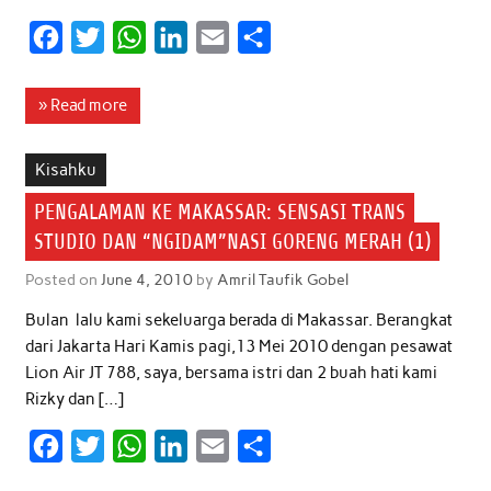
F
T
W
L
E
S
a
w
h
i
m
h
c
i
a
n
a
a
» Read more
e
t
t
k
i
r
b
t
s
e
l
e
Kisahku
o
e
A
d
PENGALAMAN KE MAKASSAR: SENSASI TRANS
o
r
p
I
STUDIO DAN “NGIDAM”NASI GORENG MERAH (1)
k
p
n
Posted on
June 4, 2010
by
Amril Taufik Gobel
Bulan lalu kami sekeluarga berada di Makassar. Berangkat
dari Jakarta Hari Kamis pagi,13 Mei 2010 dengan pesawat
Lion Air JT 788, saya, bersama istri dan 2 buah hati kami
Rizky dan […]
F
T
W
L
E
S
a
w
h
i
m
h