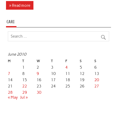
c
i
a
n
a
a
» Read more
e
t
t
k
i
r
b
t
s
e
l
e
CARI
o
e
A
d
o
r
p
I
k
p
n
June 2010
M
T
W
T
F
S
S
1
2
3
4
5
6
7
8
9
10
11
12
13
14
15
16
17
18
19
20
21
22
23
24
25
26
27
28
29
30
« May
Jul »