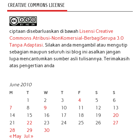
CREATIVE COMMONS LICENSE
ciptaan disebarluaskan di bawah
Lisensi Creative
Commons Atribusi-NonKomersial-BerbagiSerupa 3.0
Tanpa Adaptasi
. Silakan anda mengambil atau mengutip
sebagian maupun seluruh isi blog ini asalkan jangan
lupa mencantumkan sumber asli tulisannya. Terimakasih
atas pengertian anda
June 2010
M
T
W
T
F
S
S
1
2
3
4
5
6
7
8
9
10
11
12
13
14
15
16
17
18
19
20
21
22
23
24
25
26
27
28
29
30
« May
Jul »