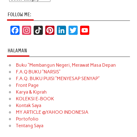
FOLLOW ME:
F
I
T
P
L
T
Y
a
n
i
i
i
w
o
c
s
k
n
n
i
u
HALAMAN
e
t
T
t
k
t
T
Buku “Membangun Negeri, Merawat Masa Depan
b
a
o
e
e
t
u
F.A.Q BUKU “NARSIS”
o
g
k
r
d
e
b
F.A.Q. BUKU PUISI “MENYESAP SENYAP”
o
r
e
I
r
e
Front Page
Karya & Kiprah
k
a
s
n
KOLEKSI E-BOOK
m
t
Kontak Saya
MY ARTICLE @YAHOO INDONESIA
Portofolio
Tentang Saya