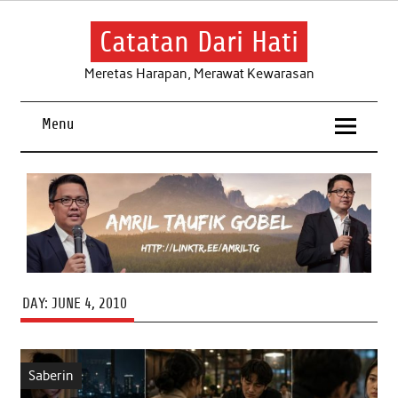
Skip
to
content
Catatan Dari Hati
Meretas Harapan, Merawat Kewarasan
Menu
DAY:
JUNE 4, 2010
Saberin