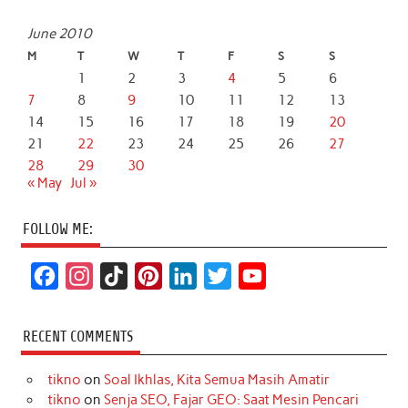
June 2010
M
T
W
T
F
S
S
1
2
3
4
5
6
7
8
9
10
11
12
13
14
15
16
17
18
19
20
21
22
23
24
25
26
27
28
29
30
« May
Jul »
FOLLOW ME:
F
I
T
P
L
T
Y
a
n
i
i
i
w
o
c
s
k
n
n
i
u
RECENT COMMENTS
e
t
T
t
k
t
T
tikno
on
Soal Ikhlas, Kita Semua Masih Amatir
b
a
o
e
e
t
u
tikno
on
Senja SEO, Fajar GEO: Saat Mesin Pencari