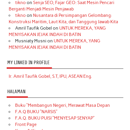
tikno
on
Senja SEO, Fajar GEO: Saat Mesin Pencari
Berganti Menjadi Mesin Penjawab
tikno
on
Nusantara di Persimpangan Gelombang:
Konstruksi Maritim, Laut Kita, dan Tanggung Jawab Kita
Amril Taufik Gobel
on
UNTUK MEREKA, YANG
MENYISAKAN JEJAK INDAH DI BATIN
Musniaty Musni
on
UNTUK MEREKA, YANG
MENYISAKAN JEJAK INDAH DI BATIN
MY LINKED IN PROFILE
Ir. Amril Taufik Gobel, S.T, IPU, ASEAN Eng.
HALAMAN
Buku “Membangun Negeri, Merawat Masa Depan
F.A.Q BUKU “NARSIS”
F.A.Q. BUKU PUISI “MENYESAP SENYAP”
Front Page