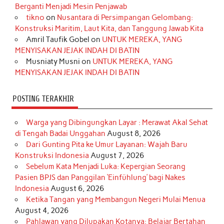
o
g
k
r
d
e
b
Berganti Menjadi Mesin Penjawab
o
r
e
I
r
e
tikno
on
Nusantara di Persimpangan Gelombang:
Konstruksi Maritim, Laut Kita, dan Tanggung Jawab Kita
k
a
s
n
Amril Taufik Gobel
on
UNTUK MEREKA, YANG
m
t
MENYISAKAN JEJAK INDAH DI BATIN
Musniaty Musni
on
UNTUK MEREKA, YANG
MENYISAKAN JEJAK INDAH DI BATIN
POSTING TERAKHIR
Warga yang Dibingungkan Layar : Merawat Akal Sehat
di Tengah Badai Unggahan
August 8, 2026
Dari Gunting Pita ke Umur Layanan: Wajah Baru
Konstruksi Indonesia
August 7, 2026
Sebelum Kata Menjadi Luka: Kepergian Seorang
Pasien BPJS dan Panggilan ‘Einfühlung’ bagi Nakes
Indonesia
August 6, 2026
Ketika Tangan yang Membangun Negeri Mulai Menua
August 4, 2026
Pahlawan yang Dilupakan Kotanya: Belajar Bertahan