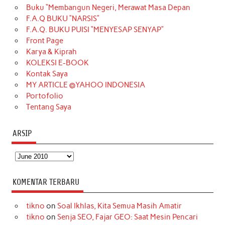
Buku “Membangun Negeri, Merawat Masa Depan
b
a
o
e
e
t
u
F.A.Q BUKU “NARSIS”
o
g
k
r
d
e
b
F.A.Q. BUKU PUISI “MENYESAP SENYAP”
o
r
e
I
r
e
Front Page
Karya & Kiprah
k
a
s
n
KOLEKSI E-BOOK
m
t
Kontak Saya
MY ARTICLE @YAHOO INDONESIA
Portofolio
Tentang Saya
ARSIP
Arsip
KOMENTAR TERBARU
tikno
on
Soal Ikhlas, Kita Semua Masih Amatir
tikno
on
Senja SEO, Fajar GEO: Saat Mesin Pencari