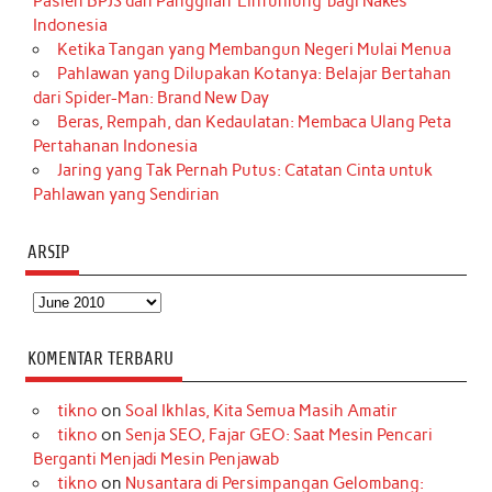
Pasien BPJS dan Panggilan ‘Einfühlung’ bagi Nakes
Indonesia
Ketika Tangan yang Membangun Negeri Mulai Menua
Pahlawan yang Dilupakan Kotanya: Belajar Bertahan
dari Spider-Man: Brand New Day
Beras, Rempah, dan Kedaulatan: Membaca Ulang Peta
Pertahanan Indonesia
Jaring yang Tak Pernah Putus: Catatan Cinta untuk
Pahlawan yang Sendirian
ARSIP
Arsip
KOMENTAR TERBARU
tikno
on
Soal Ikhlas, Kita Semua Masih Amatir
tikno
on
Senja SEO, Fajar GEO: Saat Mesin Pencari
Berganti Menjadi Mesin Penjawab
tikno
on
Nusantara di Persimpangan Gelombang: