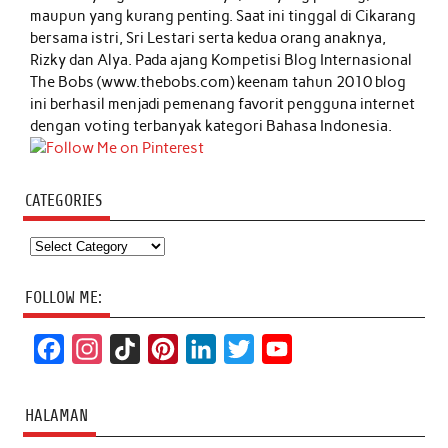
maupun yang kurang penting. Saat ini tinggal di Cikarang
bersama istri, Sri Lestari serta kedua orang anaknya,
Rizky dan Alya. Pada ajang Kompetisi Blog Internasional
The Bobs (www.thebobs.com) keenam tahun 2010 blog
ini berhasil menjadi pemenang favorit pengguna internet
dengan voting terbanyak kategori Bahasa Indonesia.
CATEGORIES
Categories
FOLLOW ME:
F
I
T
P
L
T
Y
a
n
i
i
i
w
o
c
s
k
n
n
i
u
HALAMAN
e
t
T
t
k
t
T