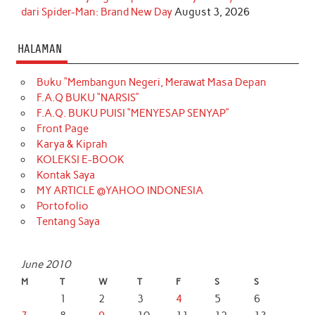
dari Spider-Man: Brand New Day
August 3, 2026
HALAMAN
Buku “Membangun Negeri, Merawat Masa Depan
F.A.Q BUKU “NARSIS”
F.A.Q. BUKU PUISI “MENYESAP SENYAP”
Front Page
Karya & Kiprah
KOLEKSI E-BOOK
Kontak Saya
MY ARTICLE @YAHOO INDONESIA
Portofolio
Tentang Saya
June 2010
M
T
W
T
F
S
S
1
2
3
4
5
6