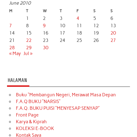
June 2010
M
T
W
T
F
S
S
1
2
3
4
5
6
7
8
9
10
11
12
13
14
15
16
17
18
19
20
21
22
23
24
25
26
27
28
29
30
« May
Jul »
HALAMAN
Buku “Membangun Negeri, Merawat Masa Depan
F.A.Q BUKU “NARSIS”
F.A.Q. BUKU PUISI “MENYESAP SENYAP”
Front Page
Karya & Kiprah
KOLEKSI E-BOOK
Kontak Saya