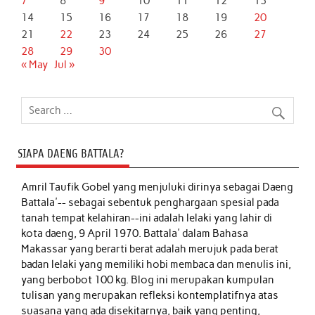
7
8
9
10
11
12
13
14
15
16
17
18
19
20
21
22
23
24
25
26
27
28
29
30
« May
Jul »
SIAPA DAENG BATTALA?
Amril Taufik Gobel
yang menjuluki dirinya sebagai Daeng
Battala'-- sebagai sebentuk penghargaan spesial pada
tanah tempat kelahiran--ini adalah lelaki yang lahir di
kota daeng, 9 April 1970. Battala' dalam Bahasa
Makassar yang berarti berat adalah merujuk pada berat
badan lelaki yang memiliki hobi membaca dan menulis ini,
yang berbobot 100 kg. Blog ini merupakan kumpulan
tulisan yang merupakan refleksi kontemplatifnya atas
suasana yang ada disekitarnya, baik yang penting,