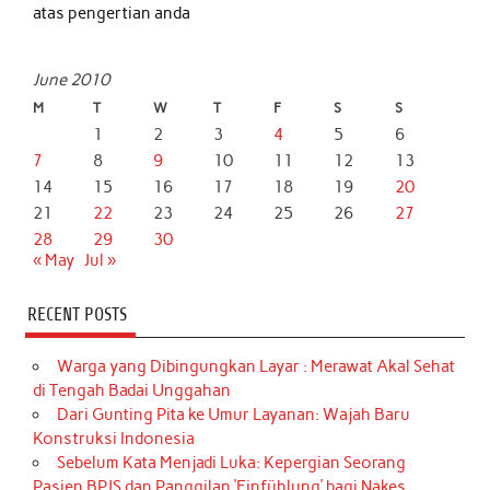
atas pengertian anda
June 2010
M
T
W
T
F
S
S
1
2
3
4
5
6
7
8
9
10
11
12
13
14
15
16
17
18
19
20
21
22
23
24
25
26
27
28
29
30
« May
Jul »
RECENT POSTS
Warga yang Dibingungkan Layar : Merawat Akal Sehat
di Tengah Badai Unggahan
Dari Gunting Pita ke Umur Layanan: Wajah Baru
Konstruksi Indonesia
Sebelum Kata Menjadi Luka: Kepergian Seorang
Pasien BPJS dan Panggilan ‘Einfühlung’ bagi Nakes