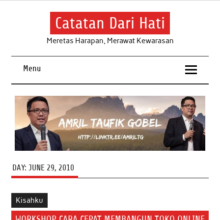
Skip
to
content
Catatan Dari Hati
Meretas Harapan, Merawat Kewarasan
Menu
DAY:
JUNE 29, 2010
Kisahku
WORKSHOP CARA CEPAT MEMBANGUN TOKO ONLINE