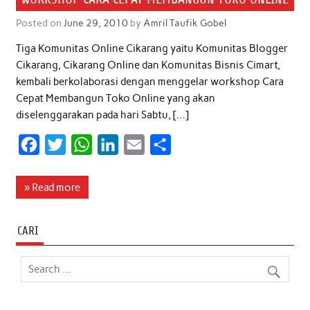
Posted on
June 29, 2010
by
Amril Taufik Gobel
Tiga Komunitas Online Cikarang yaitu Komunitas Blogger
Cikarang, Cikarang Online dan Komunitas Bisnis Cimart,
kembali berkolaborasi dengan menggelar workshop Cara
Cepat Membangun Toko Online yang akan
diselenggarakan pada hari Sabtu, […]
F
T
W
L
E
S
a
w
h
i
m
h
c
i
a
n
a
a
» Read more
e
t
t
k
i
r
b
t
s
e
l
e
CARI
o
e
A
d
o
r
p
I
k
p
n