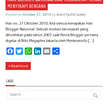
MENYIKAPI BENCANA
Posted on
October 27, 2010
by
Amril Taufik Gobel
Hari ini, 27 Oktober 2010, kita semua merayakan Hari
Blogger Nasional. Sebuah momen bersejarah yang
ditorehkan pada tahun 2007 saat Pesta Blogger pertama
digelar di Blitz Megaplex Jakarta oleh Menkominfo […]
F
T
W
L
E
S
a
w
h
i
m
h
c
i
a
n
a
a
» Read more
e
t
t
k
i
r
b
t
s
e
l
e
CARI
o
e
A
d
o
r
p
I
k
p
n