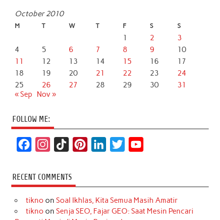
October 2010
M
T
W
T
F
S
S
1
2
3
4
5
6
7
8
9
10
11
12
13
14
15
16
17
18
19
20
21
22
23
24
25
26
27
28
29
30
31
« Sep
Nov »
FOLLOW ME:
F
I
T
P
L
T
Y
a
n
i
i
i
w
o
c
s
k
n
n
i
u
RECENT COMMENTS
e
t
T
t
k
t
T
tikno
on
Soal Ikhlas, Kita Semua Masih Amatir
b
a
o
e
e
t
u
tikno
on
Senja SEO, Fajar GEO: Saat Mesin Pencari
o
g
k
r
d
e
b