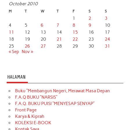
October 2010
M
T
W
T
F
S
S
1
2
3
4
5
6
7
8
9
10
11
12
13
14
15
16
17
18
19
20
21
22
23
24
25
26
27
28
29
30
31
« Sep
Nov »
HALAMAN
Buku “Membangun Negeri, Merawat Masa Depan
F.A.Q BUKU “NARSIS”
F.A.Q. BUKU PUISI “MENYESAP SENYAP”
Front Page
Karya & Kiprah
KOLEKSI E-BOOK
Kontak Saya