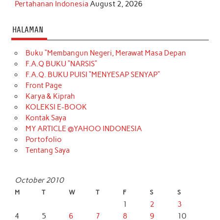
Pertahanan Indonesia
August 2, 2026
HALAMAN
Buku “Membangun Negeri, Merawat Masa Depan
F.A.Q BUKU “NARSIS”
F.A.Q. BUKU PUISI “MENYESAP SENYAP”
Front Page
Karya & Kiprah
KOLEKSI E-BOOK
Kontak Saya
MY ARTICLE @YAHOO INDONESIA
Portofolio
Tentang Saya
October 2010
M
T
W
T
F
S
S
1
2
3
4
5
6
7
8
9
10