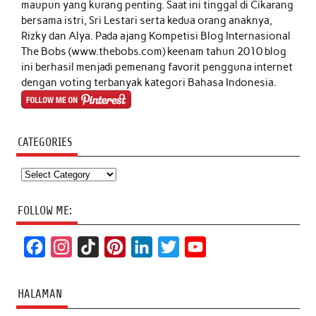
maupun yang kurang penting. Saat ini tinggal di Cikarang
bersama istri, Sri Lestari serta kedua orang anaknya,
Rizky dan Alya. Pada ajang Kompetisi Blog Internasional
The Bobs (www.thebobs.com) keenam tahun 2010 blog
ini berhasil menjadi pemenang favorit pengguna internet
dengan voting terbanyak kategori Bahasa Indonesia.
CATEGORIES
Categories
FOLLOW ME:
F
I
T
P
L
T
Y
a
n
i
i
i
w
o
c
s
k
n
n
i
u
HALAMAN
e
t
T
t
k
t
T