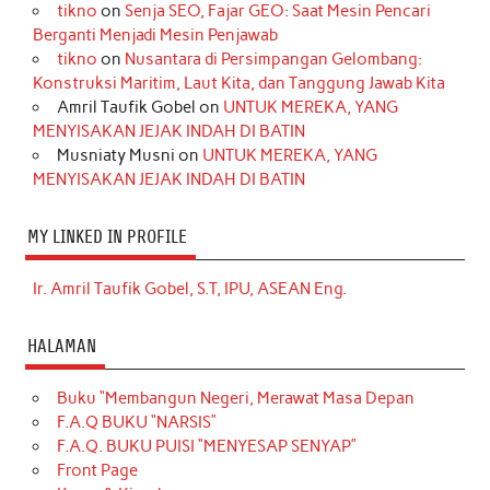
tikno
on
Senja SEO, Fajar GEO: Saat Mesin Pencari
Berganti Menjadi Mesin Penjawab
tikno
on
Nusantara di Persimpangan Gelombang:
Konstruksi Maritim, Laut Kita, dan Tanggung Jawab Kita
Amril Taufik Gobel
on
UNTUK MEREKA, YANG
MENYISAKAN JEJAK INDAH DI BATIN
Musniaty Musni
on
UNTUK MEREKA, YANG
MENYISAKAN JEJAK INDAH DI BATIN
MY LINKED IN PROFILE
Ir. Amril Taufik Gobel, S.T, IPU, ASEAN Eng.
HALAMAN
Buku “Membangun Negeri, Merawat Masa Depan
F.A.Q BUKU “NARSIS”
F.A.Q. BUKU PUISI “MENYESAP SENYAP”
Front Page