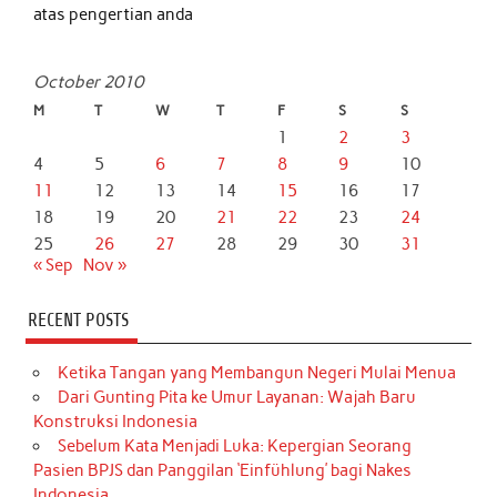
atas pengertian anda
October 2010
M
T
W
T
F
S
S
1
2
3
4
5
6
7
8
9
10
11
12
13
14
15
16
17
18
19
20
21
22
23
24
25
26
27
28
29
30
31
« Sep
Nov »
RECENT POSTS
Ketika Tangan yang Membangun Negeri Mulai Menua
Dari Gunting Pita ke Umur Layanan: Wajah Baru
Konstruksi Indonesia
Sebelum Kata Menjadi Luka: Kepergian Seorang
Pasien BPJS dan Panggilan ‘Einfühlung’ bagi Nakes
Indonesia