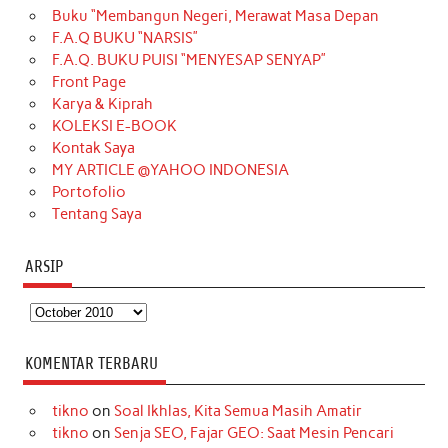
Buku “Membangun Negeri, Merawat Masa Depan
b
a
o
e
e
t
u
F.A.Q BUKU “NARSIS”
o
g
k
r
d
e
b
F.A.Q. BUKU PUISI “MENYESAP SENYAP”
o
r
e
I
r
e
Front Page
Karya & Kiprah
k
a
s
n
KOLEKSI E-BOOK
m
t
Kontak Saya
MY ARTICLE @YAHOO INDONESIA
Portofolio
Tentang Saya
ARSIP
Arsip
KOMENTAR TERBARU
tikno
on
Soal Ikhlas, Kita Semua Masih Amatir
tikno
on
Senja SEO, Fajar GEO: Saat Mesin Pencari