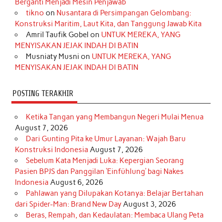
Berganti Menjadi Mesin Penjawab
o
r
e
I
r
e
tikno
on
Nusantara di Persimpangan Gelombang:
Konstruksi Maritim, Laut Kita, dan Tanggung Jawab Kita
k
a
s
n
Amril Taufik Gobel
on
UNTUK MEREKA, YANG
m
t
MENYISAKAN JEJAK INDAH DI BATIN
Musniaty Musni
on
UNTUK MEREKA, YANG
MENYISAKAN JEJAK INDAH DI BATIN
POSTING TERAKHIR
Ketika Tangan yang Membangun Negeri Mulai Menua
August 7, 2026
Dari Gunting Pita ke Umur Layanan: Wajah Baru
Konstruksi Indonesia
August 7, 2026
Sebelum Kata Menjadi Luka: Kepergian Seorang
Pasien BPJS dan Panggilan ‘Einfühlung’ bagi Nakes
Indonesia
August 6, 2026
Pahlawan yang Dilupakan Kotanya: Belajar Bertahan
dari Spider-Man: Brand New Day
August 3, 2026
Beras, Rempah, dan Kedaulatan: Membaca Ulang Peta