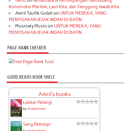
tikno
on
Nusantara di Persimpangan Gelombang:
Konstruksi Maritim, Laut Kita, dan Tanggung Jawab Kita
Amril Taufik Gobel
on
UNTUK MEREKA, YANG
MENYISAKAN JEJAK INDAH DI BATIN
Musniaty Musni
on
UNTUK MEREKA, YANG
MENYISAKAN JEJAK INDAH DI BATIN
PAGE RANK CHECKER
GOOD READS BOOK SHELF
Amril's books
Laskar Pelangi
by
Andrea Hirata
Sang Pemimpi
by
Andrea Hirata