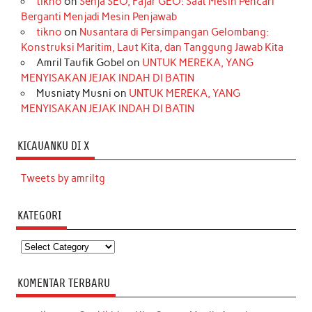
tikno
on
Senja SEO, Fajar GEO: Saat Mesin Pencari
Berganti Menjadi Mesin Penjawab
tikno
on
Nusantara di Persimpangan Gelombang:
Konstruksi Maritim, Laut Kita, dan Tanggung Jawab Kita
Amril Taufik Gobel
on
UNTUK MEREKA, YANG
MENYISAKAN JEJAK INDAH DI BATIN
Musniaty Musni
on
UNTUK MEREKA, YANG
MENYISAKAN JEJAK INDAH DI BATIN
KICAUANKU DI X
Tweets by amriltg
KATEGORI
Kategori
KOMENTAR TERBARU