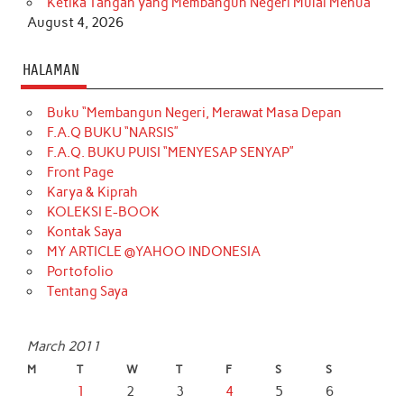
Ketika Tangan yang Membangun Negeri Mulai Menua
August 4, 2026
HALAMAN
Buku “Membangun Negeri, Merawat Masa Depan
F.A.Q BUKU “NARSIS”
F.A.Q. BUKU PUISI “MENYESAP SENYAP”
Front Page
Karya & Kiprah
KOLEKSI E-BOOK
Kontak Saya
MY ARTICLE @YAHOO INDONESIA
Portofolio
Tentang Saya
March 2011
M
T
W
T
F
S
S
1
2
3
4
5
6