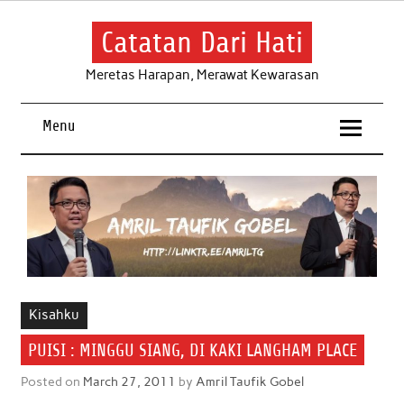
Skip
to
content
Catatan Dari Hati
Meretas Harapan, Merawat Kewarasan
Menu
Kisahku
PUISI : MINGGU SIANG, DI KAKI LANGHAM PLACE
Posted on
March 27, 2011
by
Amril Taufik Gobel