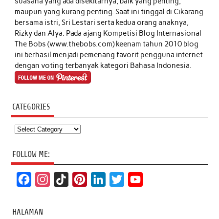
suasana yang ada disekitarnya, baik yang penting,
maupun yang kurang penting. Saat ini tinggal di Cikarang
bersama istri, Sri Lestari serta kedua orang anaknya,
Rizky dan Alya. Pada ajang Kompetisi Blog Internasional
The Bobs (www.thebobs.com) keenam tahun 2010 blog
ini berhasil menjadi pemenang favorit pengguna internet
dengan voting terbanyak kategori Bahasa Indonesia.
CATEGORIES
Categories
FOLLOW ME:
F
I
T
P
L
T
Y
a
n
i
i
i
w
o
c
s
k
n
n
i
u
HALAMAN