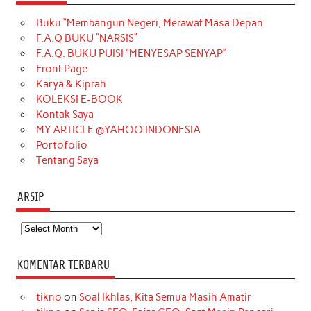
e
t
T
t
k
t
T
Buku “Membangun Negeri, Merawat Masa Depan
b
a
o
e
e
t
u
F.A.Q BUKU “NARSIS”
o
g
k
r
d
e
b
F.A.Q. BUKU PUISI “MENYESAP SENYAP”
o
r
e
I
r
e
Front Page
Karya & Kiprah
k
a
s
n
KOLEKSI E-BOOK
m
t
Kontak Saya
MY ARTICLE @YAHOO INDONESIA
Portofolio
Tentang Saya
ARSIP
Arsip
KOMENTAR TERBARU
tikno
on
Soal Ikhlas, Kita Semua Masih Amatir