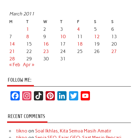
March 2011
M
T
W
T
F
S
S
1
2
3
4
5
6
7
8
9
10
11
12
13
14
15
16
17
18
19
20
21
22
23
24
25
26
27
28
29
30
31
« Feb
Apr »
FOLLOW ME:
F
I
T
P
L
T
Y
a
n
i
i
i
w
o
c
s
k
n
n
i
u
RECENT COMMENTS
e
t
T
t
k
t
T
tikno
on
Soal Ikhlas, Kita Semua Masih Amatir
b
a
o
e
e
t
u
tikno
on
Senja SEO, Fajar GEO: Saat Mesin Pencari