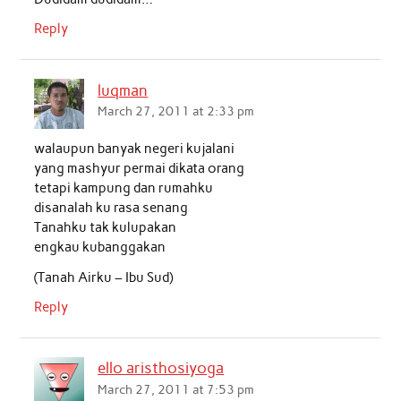
k
p
n
Reply
luqman
March 27, 2011 at 2:33 pm
walaupun banyak negeri kujalani
yang mashyur permai dikata orang
tetapi kampung dan rumahku
disanalah ku rasa senang
Tanahku tak kulupakan
engkau kubanggakan
(Tanah Airku – Ibu Sud)
Reply
ello aristhosiyoga
March 27, 2011 at 7:53 pm