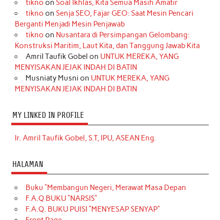
tikno
on
Soal Ikhlas, Kita Semua Masih Amatir
tikno
on
Senja SEO, Fajar GEO: Saat Mesin Pencari
Berganti Menjadi Mesin Penjawab
tikno
on
Nusantara di Persimpangan Gelombang:
Konstruksi Maritim, Laut Kita, dan Tanggung Jawab Kita
Amril Taufik Gobel
on
UNTUK MEREKA, YANG
MENYISAKAN JEJAK INDAH DI BATIN
Musniaty Musni
on
UNTUK MEREKA, YANG
MENYISAKAN JEJAK INDAH DI BATIN
MY LINKED IN PROFILE
Ir. Amril Taufik Gobel, S.T, IPU, ASEAN Eng.
HALAMAN
Buku “Membangun Negeri, Merawat Masa Depan
F.A.Q BUKU “NARSIS”
F.A.Q. BUKU PUISI “MENYESAP SENYAP”
Front Page