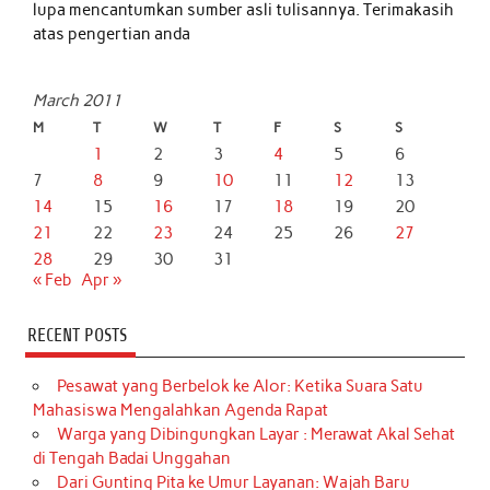
lupa mencantumkan sumber asli tulisannya. Terimakasih
atas pengertian anda
March 2011
M
T
W
T
F
S
S
1
2
3
4
5
6
7
8
9
10
11
12
13
14
15
16
17
18
19
20
21
22
23
24
25
26
27
28
29
30
31
« Feb
Apr »
RECENT POSTS
Pesawat yang Berbelok ke Alor: Ketika Suara Satu
Mahasiswa Mengalahkan Agenda Rapat
Warga yang Dibingungkan Layar : Merawat Akal Sehat
di Tengah Badai Unggahan
Dari Gunting Pita ke Umur Layanan: Wajah Baru