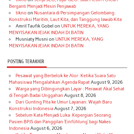
o
g
k
r
d
e
b
Berganti Menjadi Mesin Penjawab
o
r
e
I
r
e
tikno
on
Nusantara di Persimpangan Gelombang:
Konstruksi Maritim, Laut Kita, dan Tanggung Jawab Kita
k
a
s
n
Amril Taufik Gobel
on
UNTUK MEREKA, YANG
m
t
MENYISAKAN JEJAK INDAH DI BATIN
Musniaty Musni
on
UNTUK MEREKA, YANG
MENYISAKAN JEJAK INDAH DI BATIN
POSTING TERAKHIR
Pesawat yang Berbelok ke Alor: Ketika Suara Satu
Mahasiswa Mengalahkan Agenda Rapat
August 9, 2026
Warga yang Dibingungkan Layar : Merawat Akal Sehat
di Tengah Badai Unggahan
August 8, 2026
Dari Gunting Pita ke Umur Layanan: Wajah Baru
Konstruksi Indonesia
August 7, 2026
Sebelum Kata Menjadi Luka: Kepergian Seorang
Pasien BPJS dan Panggilan ‘Einfühlung’ bagi Nakes
Indonesia
August 6, 2026