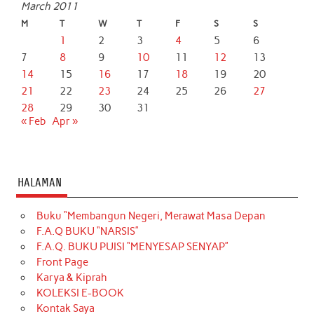
March 2011
M
T
W
T
F
S
S
1
2
3
4
5
6
7
8
9
10
11
12
13
14
15
16
17
18
19
20
21
22
23
24
25
26
27
28
29
30
31
« Feb
Apr »
HALAMAN
Buku “Membangun Negeri, Merawat Masa Depan
F.A.Q BUKU “NARSIS”
F.A.Q. BUKU PUISI “MENYESAP SENYAP”
Front Page
Karya & Kiprah
KOLEKSI E-BOOK
Kontak Saya