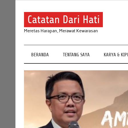
Skip
to
content
Catatan Dari Hati
Meretas Harapan, Merawat Kewarasan
BERANDA
TENTANG SAYA
KARYA & KI