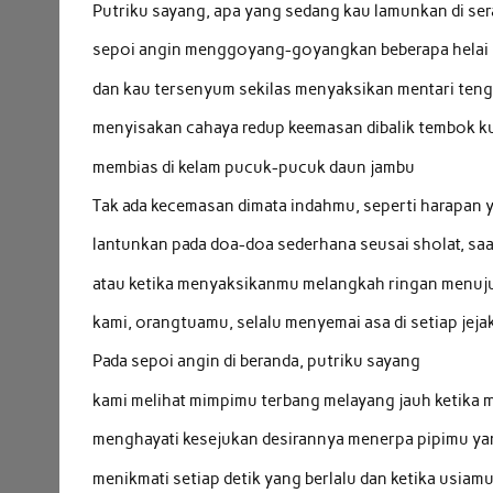
Putriku sayang, apa yang sedang kau lamunkan di se
sepoi angin menggoyang-goyangkan beberapa helai 
dan kau tersenyum sekilas menyaksikan mentari ten
menyisakan cahaya redup keemasan dibalik tembok k
membias di kelam pucuk-pucuk daun jambu
Tak ada kecemasan dimata indahmu, seperti harapan y
lantunkan pada doa-doa sederhana seusai sholat, sa
atau ketika menyaksikanmu melangkah ringan menuj
kami, orangtuamu, selalu menyemai asa di setiap jeja
Pada sepoi angin di beranda, putriku sayang
kami melihat mimpimu terbang melayang jauh ketika 
menghayati kesejukan desirannya menerpa pipimu y
menikmati setiap detik yang berlalu dan ketika usia