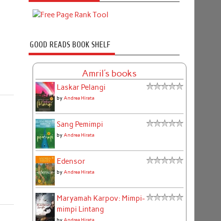
GOOD READS BOOK SHELF
Amril's books
Laskar Pelangi
by
Andrea Hirata
Sang Pemimpi
by
Andrea Hirata
Edensor
by
Andrea Hirata
Maryamah Karpov: Mimpi-
mimpi Lintang
by
Andrea Hirata