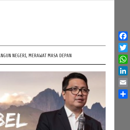
Face
NGUN NEGERI, MERAWAT MASA DEPAN
Twitt
What
Linke
Email
Share