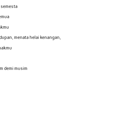
h semesta
semua
kakmu
upan, menata helai kenangan,
enakmu
im demi musim