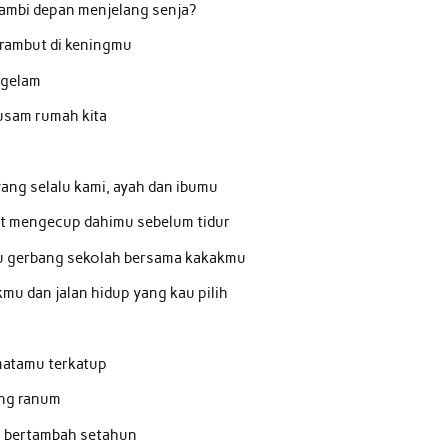
rambi depan menjelang senja?
rambut di keningmu
ggelam
usam rumah kita
ang selalu kami, ayah dan ibumu
at mengecup dahimu sebelum tidur
u gerbang sekolah bersama kakakmu
kmu dan jalan hidup yang kau pilih
matamu terkatup
ang ranum
mu bertambah setahun