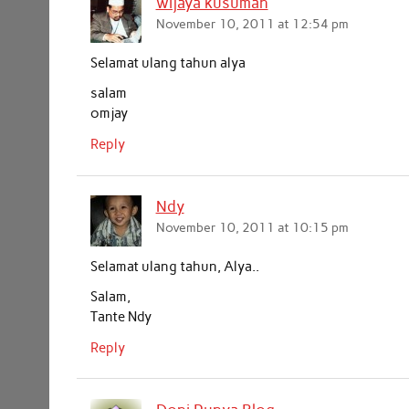
wijaya kusumah
o
e
A
d
November 10, 2011 at 12:54 pm
o
r
p
I
k
p
n
Selamat ulang tahun alya
salam
omjay
Reply
Ndy
November 10, 2011 at 10:15 pm
Selamat ulang tahun, Alya..
Salam,
Tante Ndy
Reply