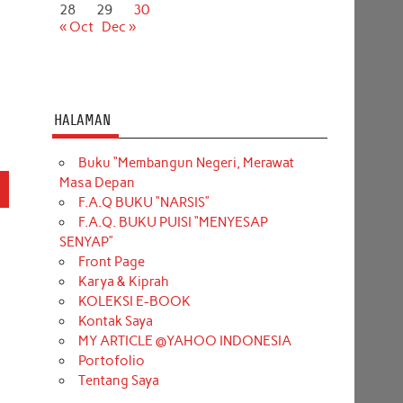
28
29
30
« Oct
Dec »
HALAMAN
Buku “Membangun Negeri, Merawat
Masa Depan
F.A.Q BUKU “NARSIS”
F.A.Q. BUKU PUISI “MENYESAP
SENYAP”
Front Page
Karya & Kiprah
KOLEKSI E-BOOK
Kontak Saya
MY ARTICLE @YAHOO INDONESIA
Portofolio
Tentang Saya