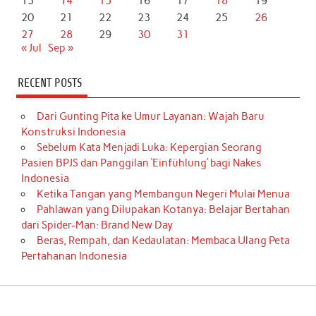
13
14
15
16
17
18
19
20
21
22
23
24
25
26
27
28
29
30
31
« Jul
Sep »
RECENT POSTS
Dari Gunting Pita ke Umur Layanan: Wajah Baru
Konstruksi Indonesia
Sebelum Kata Menjadi Luka: Kepergian Seorang
Pasien BPJS dan Panggilan ‘Einfühlung’ bagi Nakes
Indonesia
Ketika Tangan yang Membangun Negeri Mulai Menua
Pahlawan yang Dilupakan Kotanya: Belajar Bertahan
dari Spider-Man: Brand New Day
Beras, Rempah, dan Kedaulatan: Membaca Ulang Peta
Pertahanan Indonesia