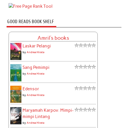
GOOD READS BOOK SHELF
Amril's books
Laskar Pelangi
by
Andrea Hirata
Sang Pemimpi
by
Andrea Hirata
Edensor
by
Andrea Hirata
Maryamah Karpov: Mimpi-
mimpi Lintang
by
Andrea Hirata