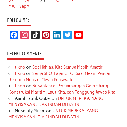
27
28
29
30
31
« Jul
Sep »
FOLLOW ME:
F
I
T
P
L
T
Y
a
n
i
i
i
w
o
c
s
k
n
n
i
u
RECENT COMMENTS
e
t
T
t
k
t
T
tikno
on
Soal Ikhlas, Kita Semua Masih Amatir
b
a
o
e
e
t
u
tikno
on
Senja SEO, Fajar GEO: Saat Mesin Pencari
o
g
k
r
d
e
b
Berganti Menjadi Mesin Penjawab
o
r
e
I
r
e
tikno
on
Nusantara di Persimpangan Gelombang:
Konstruksi Maritim, Laut Kita, dan Tanggung Jawab Kita
k
a
s
n
Amril Taufik Gobel
on
UNTUK MEREKA, YANG
m
t
MENYISAKAN JEJAK INDAH DI BATIN
Musniaty Musni
on
UNTUK MEREKA, YANG
MENYISAKAN JEJAK INDAH DI BATIN