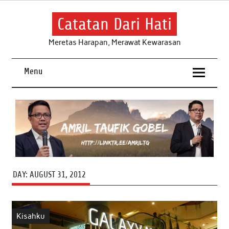
Skip
to
content
Catatan Dari Hati
Meretas Harapan, Merawat Kewarasan
Menu
DAY:
AUGUST 31, 2012
Kisahku