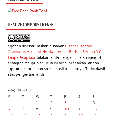
CREATIVE COMMONS LICENSE
ciptaan disebarluaskan di bawah
Lisensi Creative
Commons Atribusi-NonKomersial-BerbagiSerupa 3.0
Tanpa Adaptasi
. Silakan anda mengambil atau mengutip
sebagian maupun seluruh isi blog ini asalkan jangan
lupa mencantumkan sumber asli tulisannya. Terimakasih
atas pengertian anda
August 2012
M
T
W
T
F
S
S
1
2
3
4
5
6
7
8
9
10
11
12