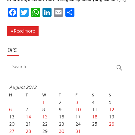
F
T
W
L
E
S
a
w
h
i
m
h
c
i
a
n
a
a
» Read more
e
t
t
k
i
r
b
t
s
e
l
e
CARI
o
e
A
d
o
r
p
I
k
p
n
August 2012
M
T
W
T
F
S
S
1
2
3
4
5
6
7
8
9
10
11
12
13
14
15
16
17
18
19
20
21
22
23
24
25
26
27
28
29
30
31