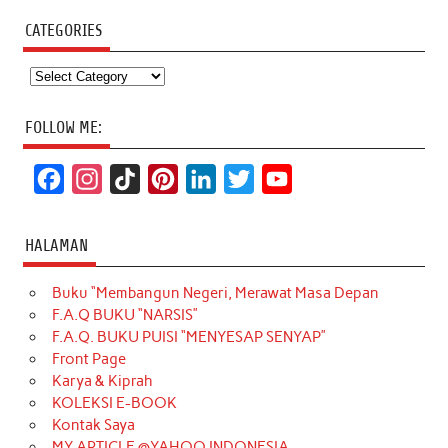
CATEGORIES
Categories
FOLLOW ME:
F
I
T
P
L
T
Y
a
n
i
i
i
w
o
c
s
k
n
n
i
u
HALAMAN
e
t
T
t
k
t
T
Buku “Membangun Negeri, Merawat Masa Depan
b
a
o
e
e
t
u
F.A.Q BUKU “NARSIS”
o
g
k
r
d
e
b
F.A.Q. BUKU PUISI “MENYESAP SENYAP”
o
r
e
I
r
e
Front Page
Karya & Kiprah
k
a
s
n
KOLEKSI E-BOOK
m
t
Kontak Saya
MY ARTICLE @YAHOO INDONESIA