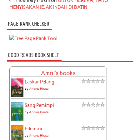
Musniaty Musni
on
UNTUK MEREKA, YANG
MENYISAKAN JEJAK INDAH DI BATIN
PAGE RANK CHECKER
GOOD READS BOOK SHELF
Amril's books
Laskar Pelangi
by
Andrea Hirata
Sang Pemimpi
by
Andrea Hirata
Edensor
by
Andrea Hirata