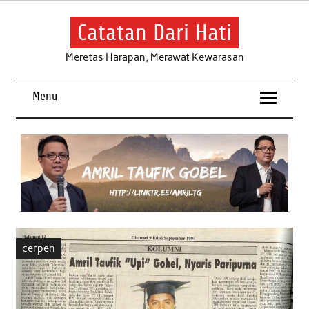
Skip
to
content
Catatan Dari Hati
Meretas Harapan, Merawat Kewarasan
Menu
cerpen