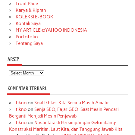
o
r
e
I
r
e
Front Page
Karya & Kiprah
k
a
s
n
KOLEKSI E-BOOK
m
t
Kontak Saya
MY ARTICLE @YAHOO INDONESIA
Portofolio
Tentang Saya
ARSIP
Arsip
KOMENTAR TERBARU
tikno
on
Soal Ikhlas, Kita Semua Masih Amatir
tikno
on
Senja SEO, Fajar GEO: Saat Mesin Pencari
Berganti Menjadi Mesin Penjawab
tikno
on
Nusantara di Persimpangan Gelombang:
Konstruksi Maritim, Laut Kita, dan Tanggung Jawab Kita