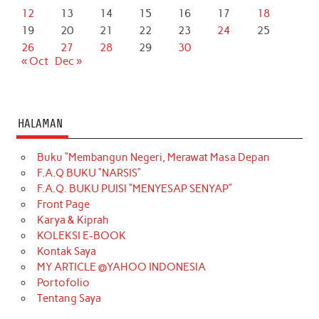
12
13
14
15
16
17
18
19
20
21
22
23
24
25
26
27
28
29
30
« Oct
Dec »
HALAMAN
Buku “Membangun Negeri, Merawat Masa Depan
F.A.Q BUKU “NARSIS”
F.A.Q. BUKU PUISI “MENYESAP SENYAP”
Front Page
Karya & Kiprah
KOLEKSI E-BOOK
Kontak Saya
MY ARTICLE @YAHOO INDONESIA
Portofolio
Tentang Saya