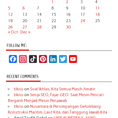
1
2
3
4
5
6
7
8
9
10
11
12
13
14
15
16
17
18
19
20
21
22
23
24
25
26
27
28
29
30
« Oct
Dec »
FOLLOW ME:
F
I
T
P
L
T
Y
a
n
i
i
i
w
o
c
s
k
n
n
i
u
RECENT COMMENTS
e
t
T
t
k
t
T
tikno
on
Soal Ikhlas, Kita Semua Masih Amatir
b
a
o
e
e
t
u
tikno
on
Senja SEO, Fajar GEO: Saat Mesin Pencari
o
g
k
r
d
e
b
Berganti Menjadi Mesin Penjawab
o
r
e
I
r
e
tikno
on
Nusantara di Persimpangan Gelombang:
Konstruksi Maritim, Laut Kita, dan Tanggung Jawab Kita
k
a
s
n
Amril Taufik Gobel
on
UNTUK MEREKA, YANG