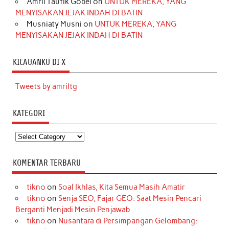
Amril Taufik Gobel
on
UNTUK MEREKA, YANG
MENYISAKAN JEJAK INDAH DI BATIN
Musniaty Musni
on
UNTUK MEREKA, YANG
MENYISAKAN JEJAK INDAH DI BATIN
KICAUANKU DI X
Tweets by amriltg
KATEGORI
Kategori
KOMENTAR TERBARU
tikno
on
Soal Ikhlas, Kita Semua Masih Amatir
tikno
on
Senja SEO, Fajar GEO: Saat Mesin Pencari
Berganti Menjadi Mesin Penjawab
tikno
on
Nusantara di Persimpangan Gelombang: