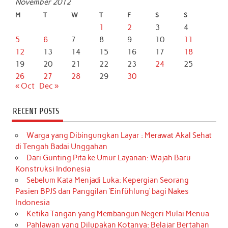
November 2012
M
T
W
T
F
S
S
1
2
3
4
5
6
7
8
9
10
11
12
13
14
15
16
17
18
19
20
21
22
23
24
25
26
27
28
29
30
« Oct
Dec »
RECENT POSTS
Warga yang Dibingungkan Layar : Merawat Akal Sehat
di Tengah Badai Unggahan
Dari Gunting Pita ke Umur Layanan: Wajah Baru
Konstruksi Indonesia
Sebelum Kata Menjadi Luka: Kepergian Seorang
Pasien BPJS dan Panggilan ‘Einfühlung’ bagi Nakes
Indonesia
Ketika Tangan yang Membangun Negeri Mulai Menua
Pahlawan yang Dilupakan Kotanya: Belajar Bertahan