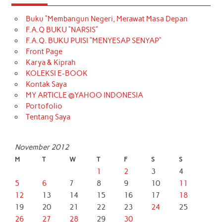
Buku “Membangun Negeri, Merawat Masa Depan
F.A.Q BUKU “NARSIS”
F.A.Q. BUKU PUISI “MENYESAP SENYAP”
Front Page
Karya & Kiprah
KOLEKSI E-BOOK
Kontak Saya
MY ARTICLE @YAHOO INDONESIA
Portofolio
Tentang Saya
November 2012
M
T
W
T
F
S
S
1
2
3
4
5
6
7
8
9
10
11
12
13
14
15
16
17
18
19
20
21
22
23
24
25
26
27
28
29
30