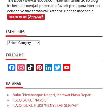
The Bobs (www.thebobs.com) keenam tahun 2010 blog
ini berhasil menjadi pemenang favorit pengguna internet
dengan voting terbanyak kategori Bahasa Indonesia.
CATEGORIES
Categories
FOLLOW ME:
F
I
T
P
L
T
Y
a
n
i
i
i
w
o
c
s
k
n
n
i
u
HALAMAN
e
t
T
t
k
t
T
Buku “Membangun Negeri, Merawat Masa Depan
b
a
o
e
e
t
u
F.A.Q BUKU “NARSIS”
o
g
k
r
d
e
b
F.A.Q. BUKU PUISI “MENYESAP SENYAP”