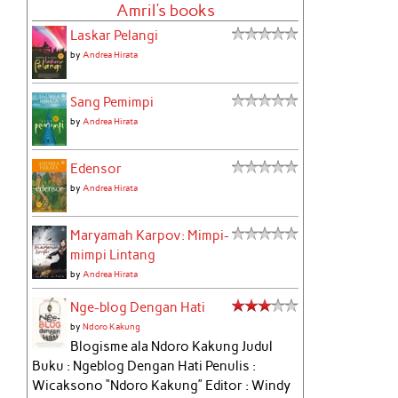
Amril's books
Laskar Pelangi
by
Andrea Hirata
Sang Pemimpi
by
Andrea Hirata
Edensor
by
Andrea Hirata
Maryamah Karpov: Mimpi-
mimpi Lintang
by
Andrea Hirata
Nge-blog Dengan Hati
by
Ndoro Kakung
Blogisme ala Ndoro Kakung Judul
Buku : Ngeblog Dengan Hati Penulis :
Wicaksono “Ndoro Kakung” Editor : Windy