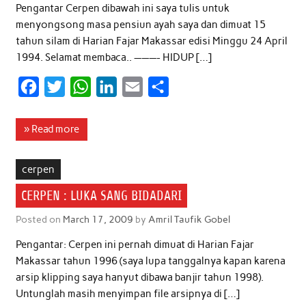
Pengantar Cerpen dibawah ini saya tulis untuk
menyongsong masa pensiun ayah saya dan dimuat 15
tahun silam di Harian Fajar Makassar edisi Minggu 24 April
1994. Selamat membaca.. ———- HIDUP […]
F
T
W
L
E
S
a
w
h
i
m
h
c
i
a
n
a
a
» Read more
e
t
t
k
i
r
b
t
s
e
l
e
cerpen
o
e
A
d
CERPEN : LUKA SANG BIDADARI
o
r
p
I
Posted on
March 17, 2009
by
Amril Taufik Gobel
k
p
n
Pengantar: Cerpen ini pernah dimuat di Harian Fajar
Makassar tahun 1996 (saya lupa tanggalnya kapan karena
arsip klipping saya hanyut dibawa banjir tahun 1998).
Untunglah masih menyimpan file arsipnya di […]