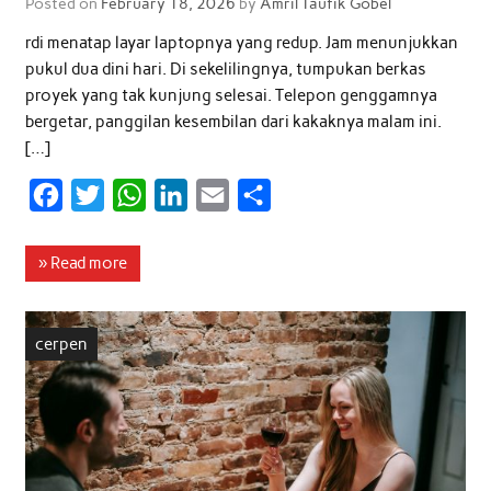
Posted on
February 18, 2026
by
Amril Taufik Gobel
rdi menatap layar laptopnya yang redup. Jam menunjukkan
pukul dua dini hari. Di sekelilingnya, tumpukan berkas
proyek yang tak kunjung selesai. Telepon genggamnya
bergetar, panggilan kesembilan dari kakaknya malam ini.
[…]
F
T
W
L
E
S
a
w
h
i
m
h
c
i
a
n
a
a
» Read more
e
t
t
k
i
r
b
t
s
e
l
e
cerpen
o
e
A
d
o
r
p
I
k
p
n