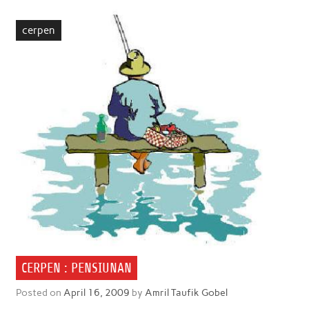
b
t
s
e
l
e
cerpen
o
e
A
d
o
r
p
I
k
p
n
CERPEN : PENSIUNAN
Posted on
April 16, 2009
by
Amril Taufik Gobel