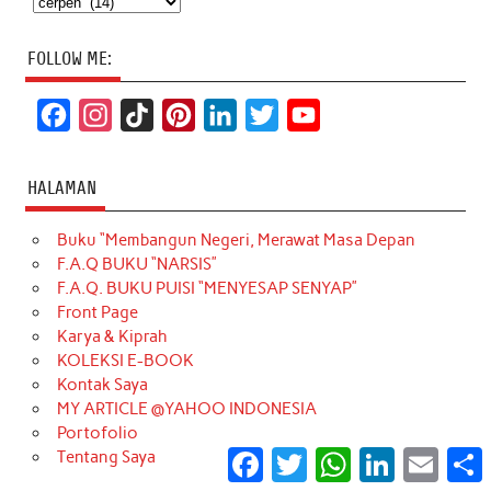
FOLLOW ME:
F
I
T
P
L
T
Y
a
n
i
i
i
w
o
c
s
k
n
n
i
u
HALAMAN
e
t
T
t
k
t
T
Buku “Membangun Negeri, Merawat Masa Depan
b
a
o
e
e
t
u
F.A.Q BUKU “NARSIS”
o
g
k
r
d
e
b
F.A.Q. BUKU PUISI “MENYESAP SENYAP”
o
r
e
I
r
e
Front Page
Karya & Kiprah
k
a
s
n
KOLEKSI E-BOOK
m
t
Kontak Saya
MY ARTICLE @YAHOO INDONESIA
Portofolio
Facebook
Twitter
WhatsApp
LinkedIn
Email
S
Tentang Saya