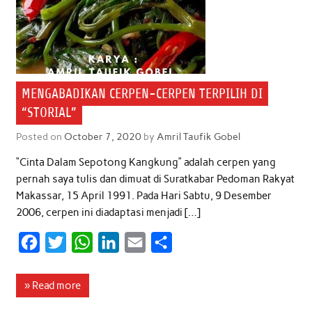
MENGABADIKAN CERPEN-CERPEN TERPILIH DI
“STORIAL”
Posted on
October 7, 2020
by
Amril Taufik Gobel
“Cinta Dalam Sepotong Kangkung” adalah cerpen yang
pernah saya tulis dan dimuat di Suratkabar Pedoman Rakyat
Makassar, 15 April 1991. Pada Hari Sabtu, 9 Desember
2006, cerpen ini diadaptasi menjadi […]
F
T
W
L
E
S
a
w
h
i
m
h
c
i
a
n
a
a
» Read more
e
t
t
k
i
r