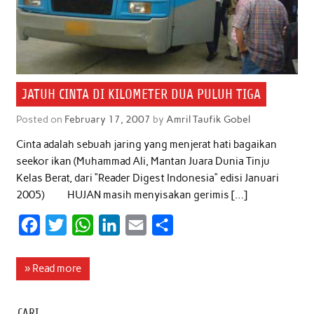
JATUH CINTA DI KILOMETER DUA PULUH TIGA
Posted on
February 17, 2007
by
Amril Taufik Gobel
Cinta adalah sebuah jaring yang menjerat hati bagaikan
seekor ikan (Muhammad Ali, Mantan Juara Dunia Tinju
Kelas Berat, dari “Reader Digest Indonesia” edisi Januari
2005) HUJAN masih menyisakan gerimis […]
F
T
W
L
E
S
a
w
h
i
m
h
c
i
a
n
a
a
» Read more
e
t
t
k
i
r
b
t
s
e
l
e
CARI