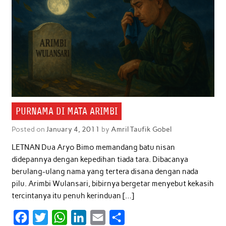
k
p
n
PURNAMA DI MATA ARIMBI
Posted on
January 4, 2011
by
Amril Taufik Gobel
LETNAN Dua Aryo Bimo memandang batu nisan
didepannya dengan kepedihan tiada tara. Dibacanya
berulang-ulang nama yang tertera disana dengan nada
pilu. Arimbi Wulansari, bibirnya bergetar menyebut kekasih
tercintanya itu penuh kerinduan […]
F
T
W
L
E
S