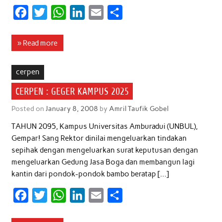
F
T
W
L
E
S
a
w
h
i
m
h
c
i
a
n
a
a
» Read more
e
t
t
k
i
r
b
t
s
e
l
e
cerpen
o
e
A
d
CERPEN : GEGER KAMPUS 2025
o
r
p
I
Posted on
January 8, 2008
by
Amril Taufik Gobel
k
p
n
TAHUN 2095, Kampus Universitas Amburadui (UNBUL),
Gempar! Sang Rektor dinilai mengeluarkan tindakan
sepihak dengan mengeluarkan surat keputusan dengan
mengeluarkan Gedung Jasa Boga dan membangun lagi
kantin dari pondok-pondok bambo beratap […]
F
T
W
L
E
S
a
w
h
i
m
h