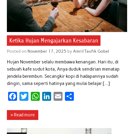
Ketika Hujan Mengajarkan Kesabaran
Posted on
November 17, 2025
by
Amril Taufik Gobel
Hujan November selalu membawa kenangan. Hari itu, di
sebuah kafe sudut kota, Anya duduk sendirian menatap
jendela berembun. Secangkir kopi di hadapannya sudah
dingin, sama seperti hatinya yang mulai belajar […]
F
T
W
L
E
S
a
w
h
i
m
h
c
i
a
n
a
a
» Read more
e
t
t
k
i
r
b
t
s
e
l
e