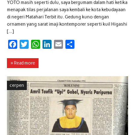
YOTO masih seperti dulu, saya bergumam dalam hati ketika
menapak tilas perjalanan saya kembali ke kota kebudayaan
di negeri Matahari Terbit itu. Gedung kuno dengan
ornamen yang sarat imaji kontemporer seperti kuil Higashi
[…]
F
T
W
L
E
S
a
w
h
i
m
h
c
i
a
n
a
a
» Read more
e
t
t
k
i
r
b
t
s
e
l
e
cerpen
o
e
A
d
o
r
p
I
k
p
n