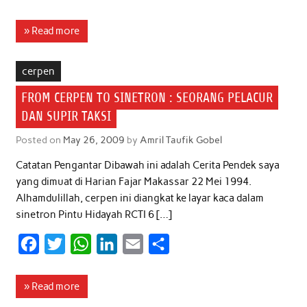
a
w
h
i
m
h
c
i
a
n
a
a
» Read more
e
t
t
k
i
r
b
t
s
e
l
e
cerpen
o
e
A
d
FROM CERPEN TO SINETRON : SEORANG PELACUR
o
r
p
I
DAN SUPIR TAKSI
k
p
n
Posted on
May 26, 2009
by
Amril Taufik Gobel
Catatan Pengantar Dibawah ini adalah Cerita Pendek saya
yang dimuat di Harian Fajar Makassar 22 Mei 1994.
Alhamdulillah, cerpen ini diangkat ke layar kaca dalam
sinetron Pintu Hidayah RCTI 6 […]
F
T
W
L
E
S
a
w
h
i
m
h
c
i
a
n
a
a
» Read more
e
t
t
k
i
r