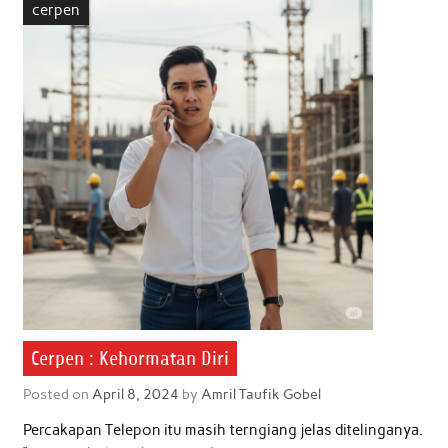
cerpen
o
e
A
d
o
r
p
I
k
p
n
Cerpen : Kehormatan Diri
Posted on
April 8, 2024
by
Amril Taufik Gobel
Percakapan Telepon itu masih terngiang jelas ditelinganya.