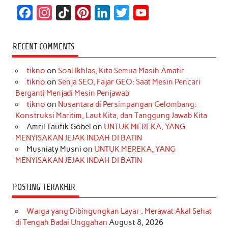
F
I
T
P
L
T
Y
a
n
i
i
i
w
o
c
s
k
n
n
i
u
RECENT COMMENTS
e
t
T
t
k
t
T
tikno
on
Soal Ikhlas, Kita Semua Masih Amatir
b
a
o
e
e
t
u
tikno
on
Senja SEO, Fajar GEO: Saat Mesin Pencari
o
g
k
r
d
e
b
Berganti Menjadi Mesin Penjawab
o
r
e
I
r
e
tikno
on
Nusantara di Persimpangan Gelombang:
Konstruksi Maritim, Laut Kita, dan Tanggung Jawab Kita
k
a
s
n
Amril Taufik Gobel
on
UNTUK MEREKA, YANG
m
t
MENYISAKAN JEJAK INDAH DI BATIN
Musniaty Musni
on
UNTUK MEREKA, YANG
MENYISAKAN JEJAK INDAH DI BATIN
POSTING TERAKHIR
Warga yang Dibingungkan Layar : Merawat Akal Sehat
di Tengah Badai Unggahan
August 8, 2026