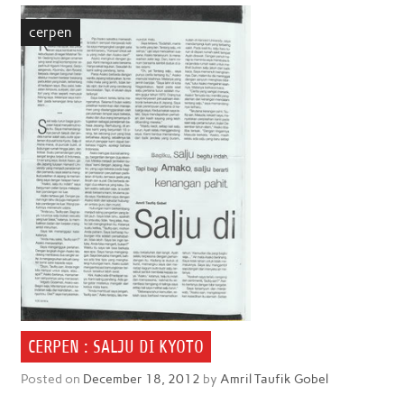
b
t
s
e
l
e
cerpen
o
e
A
d
o
r
p
I
k
p
n
CERPEN : SALJU DI KYOTO
Posted on
December 18, 2012
by
Amril Taufik Gobel