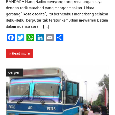
BANDARA Hang Nadim menyongsong kedatangan saya
dengan terik matahari yang menggemaskan. Udara
gersang “ kota otorita”, itu berhembus menerbang selaksa
debu-debu, berputar tak teratur kemudian mewarnai Batam
dalam nuansa suram […]
F
T
W
L
E
S
a
w
h
i
m
h
c
i
a
n
a
a
» Read more
e
t
t
k
i
r
b
t
s
e
l
e
cerpen
o
e
A
d
o
r
p
I
k
p
n