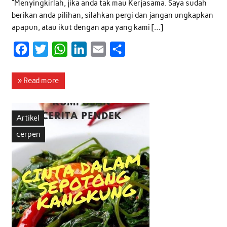
“Menyingkirlah, jika anda tak mau Kerjasama. Saya sudah
berikan anda pilihan, silahkan pergi dan jangan ungkapkan
apapun, atau ikut dengan apa yang kami […]
F
T
W
L
E
S
a
w
h
i
m
h
c
i
a
n
a
a
» Read more
e
t
t
k
i
r
b
t
s
e
l
e
Artikel
o
e
A
d
cerpen
o
r
p
I
k
p
n