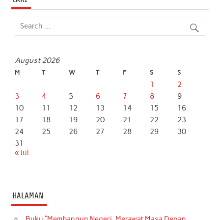
o
e
A
d
o
r
p
I
k
p
n
August 2026
M
T
W
T
F
S
S
1
2
3
4
5
6
7
8
9
10
11
12
13
14
15
16
17
18
19
20
21
22
23
24
25
26
27
28
29
30
31
« Jul
HALAMAN
Buku “Membangun Negeri, Merawat Masa Depan