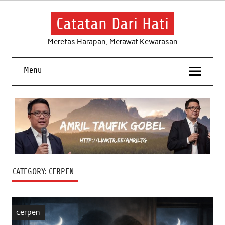
Skip
to
content
Catatan Dari Hati
Meretas Harapan, Merawat Kewarasan
Menu
CATEGORY:
CERPEN
cerpen