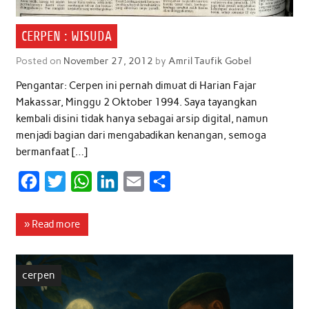
CERPEN : WISUDA
Posted on
November 27, 2012
by
Amril Taufik Gobel
Pengantar: Cerpen ini pernah dimuat di Harian Fajar
Makassar, Minggu 2 Oktober 1994. Saya tayangkan
kembali disini tidak hanya sebagai arsip digital, namun
menjadi bagian dari mengabadikan kenangan, semoga
bermanfaat […]
F
T
W
L
E
S
a
w
h
i
m
h
c
i
a
n
a
a
» Read more
e
t
t
k
i
r
b
t
s
e
l
e
cerpen
o
e
A
d
o
r
p
I