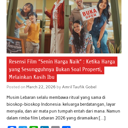
k
p
n
Resensi Film “Senin Harga Naik” : Ketika Harga
yang Sesungguhnya Bukan Soal Properti,
Melainkan Kasih Ibu
Posted on
March 22, 2026
by
Amril Taufik Gobel
Musim Lebaran selalu membawa ritual yang sama di
bioskop-bioskop Indonesia: keluarga berdatangan, layar
menyala, dan air mata pun tumpah entah dari mana. Namun
dalam rimba film Lebaran 2026 yang diramaikan […]