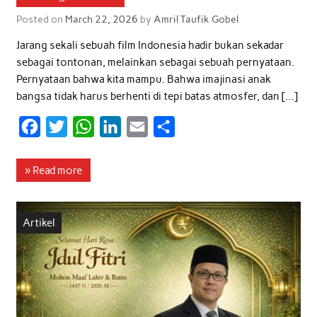
Posted on
March 22, 2026
by
Amril Taufik Gobel
Jarang sekali sebuah film Indonesia hadir bukan sekadar
sebagai tontonan, melainkan sebagai sebuah pernyataan.
Pernyataan bahwa kita mampu. Bahwa imajinasi anak
bangsa tidak harus berhenti di tepi batas atmosfer, dan […]
F
T
W
L
E
S
a
w
h
i
m
h
c
i
a
n
a
a
» Read more
e
t
t
k
i
r
b
t
s
e
l
e
Artikel
o
e
A
d
o
r
p
I
k
p
n