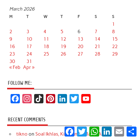
March 2026
M
T
W
T
F
S
S
1
2
3
4
5
6
7
8
9
10
11
12
13
14
15
16
17
18
19
20
21
22
23
24
25
26
27
28
29
30
31
« Feb
Apr »
FOLLOW ME:
F
I
T
P
L
T
Y
a
n
i
i
i
w
o
c
s
k
n
n
i
u
RECENT COMMENTS
e
t
T
t
k
t
T
Facebook
Twitter
WhatsApp
LinkedIn
Email
S
tikno
on
Soal Ikhlas, Kita Semua Masih Amatir
b
a
o
e
e
t
u