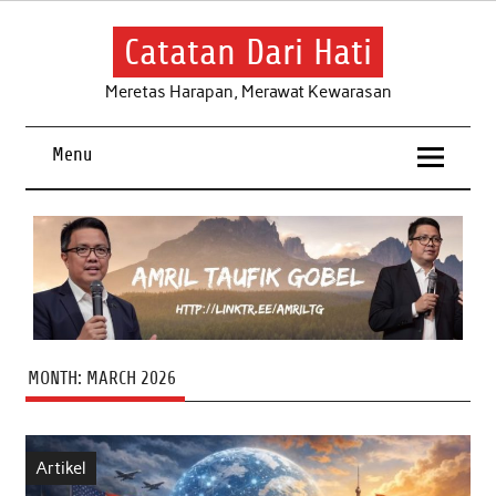
Skip
to
content
Catatan Dari Hati
Meretas Harapan, Merawat Kewarasan
Menu
MONTH:
MARCH 2026
Artikel