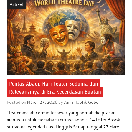
Artikel
o
e
A
d
o
r
p
I
k
p
n
Pentas Abadi: Hari Teater Sedunia dan
Relevansinya di Era Kecerdasan Buatan
Posted on
March 27, 2026
by
Amril Taufik Gobel
“Teater adalah cermin terbesar yang pernah diciptakan
manusia untuk memahami dirinya sendiri.” — Peter Brook,
sutradara legendaris asal Inggris Setiap tanggal 27 Maret,