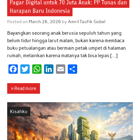
Pagar Digital untuk 70 Juta Anak: PP Tunas dan
Harapan Baru Indonesia
Posted on
March 26, 2026
by
Amril Taufik Gobel
Bayangkan seorang anak berusia sepuluh tahun yang
belum tidur hingga larut malam, bukan karena membaca
buku petualangan atau bermain petak umpet di halaman
rumah, melainkan karena matanya tak bisa lepas […]
F
T
W
L
E
S
a
w
h
i
m
h
c
i
a
n
a
a
» Read more
e
t
t
k
i
r
b
t
s
e
l
e
Kisahku
o
e
A
d
o
r
p
I
k
p
n