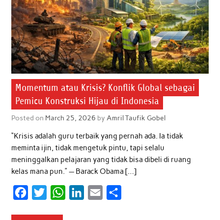
Momentum atau Krisis? Konflik Global sebagai
Pemicu Konstruksi Hijau di Indonesia
Posted on
March 25, 2026
by
Amril Taufik Gobel
“Krisis adalah guru terbaik yang pernah ada. Ia tidak
meminta ijin, tidak mengetuk pintu, tapi selalu
meninggalkan pelajaran yang tidak bisa dibeli di ruang
kelas mana pun.” — Barack Obama […]
F
T
W
L
E
S
a
w
h
i
m
h