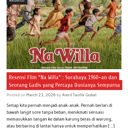
Resensi
o
e
A
d
o
r
p
I
k
p
n
Resensi Film “Na Willa” : Surabaya 1960-an dan
Seorang Gadis yang Percaya Dunianya Sempurna
Posted on
March 23, 2026
by
Amril Taufik Gobel
Setiap kita pernah menjadi anak-anak. Pernah berlari di
bawah langit sore tanpa beban, menikmati sensasi
memasukkan tangan ke dalam karung beras di warung,
atau berbaring di lantai hanya untuk memperhatikan […]