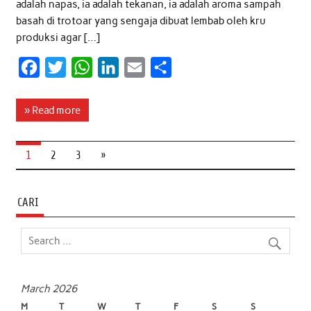
adalah napas, ia adalah tekanan, ia adalah aroma sampah
basah di trotoar yang sengaja dibuat lembab oleh kru
produksi agar […]
F
T
W
L
E
S
a
w
h
i
m
h
c
i
a
n
a
a
» Read more
e
t
t
k
i
r
b
t
s
e
l
e
1
2
3
»
o
e
A
d
o
r
p
I
CARI
k
p
n
March 2026
M
T
W
T
F
S
S