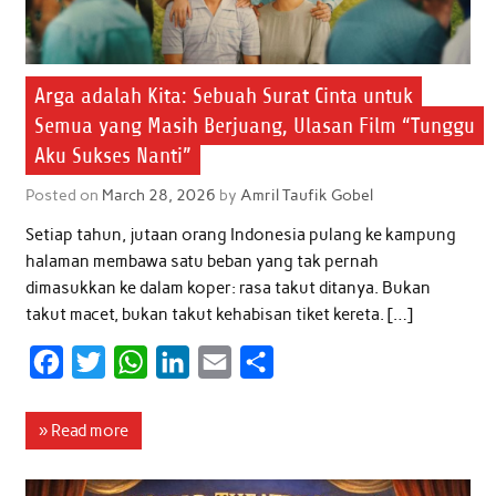
Arga adalah Kita: Sebuah Surat Cinta untuk
Semua yang Masih Berjuang, Ulasan Film “Tunggu
Aku Sukses Nanti”
Posted on
March 28, 2026
by
Amril Taufik Gobel
Setiap tahun, jutaan orang Indonesia pulang ke kampung
halaman membawa satu beban yang tak pernah
dimasukkan ke dalam koper: rasa takut ditanya. Bukan
takut macet, bukan takut kehabisan tiket kereta. […]
F
T
W
L
E
S
a
w
h
i
m
h
c
i
a
n
a
a
» Read more
e
t
t
k
i
r
b
t
s
e
l
e