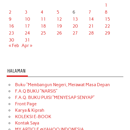
1
2
3
4
5
6
7
8
9
10
11
12
13
14
15
16
17
18
19
20
21
22
23
24
25
26
27
28
29
30
31
« Feb
Apr »
HALAMAN
Buku “Membangun Negeri, Merawat Masa Depan
F.A.Q BUKU “NARSIS”
F.A.Q. BUKU PUISI “MENYESAP SENYAP”
Front Page
Karya & Kiprah
KOLEKSI E-BOOK
Kontak Saya
MY ARTICLE @YAHOO INDONESIA