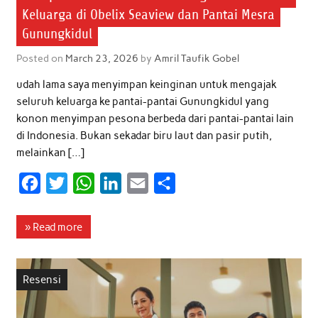
Keluarga di Obelix Seaview dan Pantai Mesra
Gunungkidul
Posted on
March 23, 2026
by
Amril Taufik Gobel
udah lama saya menyimpan keinginan untuk mengajak
seluruh keluarga ke pantai-pantai Gunungkidul yang
konon menyimpan pesona berbeda dari pantai-pantai lain
di Indonesia. Bukan sekadar biru laut dan pasir putih,
melainkan […]
F
T
W
L
E
S
a
w
h
i
m
h
c
i
a
n
a
a
» Read more
e
t
t
k
i
r
b
t
s
e
l
e
Resensi
o
e
A
d
o
r
p
I