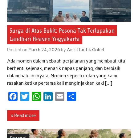
Surga di Atas Bukit: Pesona Tak Terlupakan
Candhari Heaven Yogyakarta
Posted on
March 24, 2026
by
Amril Taufik Gobel
Ada momen dalam sebuah perjalanan yang membuat kita
berhenti sejenak, menarik napas panjang, dan berbisik
dalam hati: ini nyata. Momen seperti itulah yang kami
rasakan ketika pertama kali menginjakkan kaki […]
F
T
W
L
E
S
a
w
h
i
m
h
c
i
a
n
a
a
» Read more
e
t
t
k
i
r
b
t
s
e
l
e