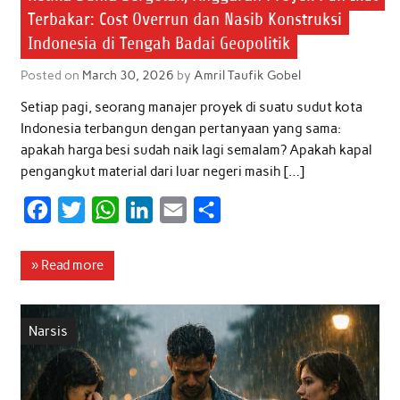
Terbakar: Cost Overrun dan Nasib Konstruksi
Indonesia di Tengah Badai Geopolitik
Posted on
March 30, 2026
by
Amril Taufik Gobel
Setiap pagi, seorang manajer proyek di suatu sudut kota
Indonesia terbangun dengan pertanyaan yang sama:
apakah harga besi sudah naik lagi semalam? Apakah kapal
pengangkut material dari luar negeri masih […]
F
T
W
L
E
S
a
w
h
i
m
h
c
i
a
n
a
a
» Read more
e
t
t
k
i
r
b
t
s
e
l
e
Narsis
o
e
A
d
o
r
p
I
k
p
n