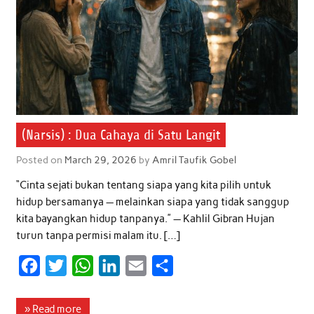
(Narsis) : Dua Cahaya di Satu Langit
Posted on
March 29, 2026
by
Amril Taufik Gobel
“Cinta sejati bukan tentang siapa yang kita pilih untuk
hidup bersamanya — melainkan siapa yang tidak sanggup
kita bayangkan hidup tanpanya.” — Kahlil Gibran Hujan
turun tanpa permisi malam itu. […]
F
T
W
L
E
S
a
w
h
i
m
h
c
i
a
n
a
a
» Read more