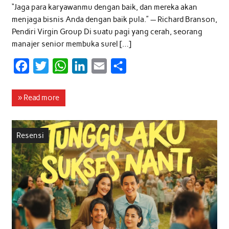
“Jaga para karyawanmu dengan baik, dan mereka akan
menjaga bisnis Anda dengan baik pula.” — Richard Branson,
Pendiri Virgin Group Di suatu pagi yang cerah, seorang
manajer senior membuka surel […]
F
T
W
L
E
S
a
w
h
i
m
h
c
i
a
n
a
a
» Read more
e
t
t
k
i
r
b
t
s
e
l
e
Resensi
o
e
A
d
o
r
p
I
k
p
n