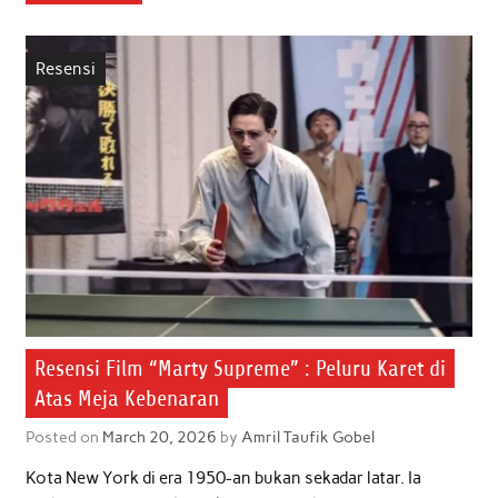
e
t
t
k
i
r
b
t
s
e
l
e
Resensi
o
e
A
d
o
r
p
I
k
p
n
Resensi Film “Marty Supreme” : Peluru Karet di
Atas Meja Kebenaran
Posted on
March 20, 2026
by
Amril Taufik Gobel
Kota New York di era 1950-an bukan sekadar latar. Ia