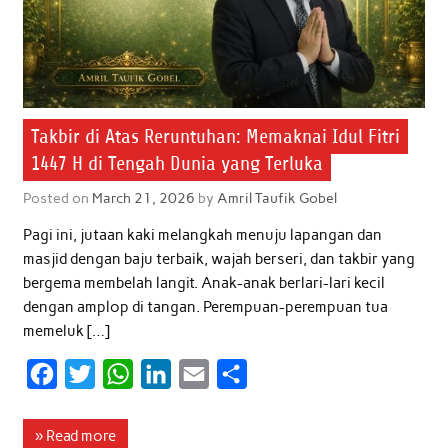
Takbir di Atas Reruntuhan: Memaknai Idul Fitri
1447 H di Tengah Dunia yang Terluka
Posted on
March 21, 2026
by
Amril Taufik Gobel
Pagi ini, jutaan kaki melangkah menuju lapangan dan
masjid dengan baju terbaik, wajah berseri, dan takbir yang
bergema membelah langit. Anak-anak berlari-lari kecil
dengan amplop di tangan. Perempuan-perempuan tua
memeluk […]
F
T
W
L
E
S
a
w
h
i
m
h
c
i
a
n
a
a
» Read more